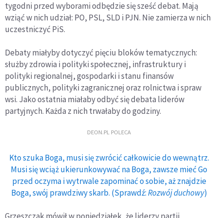
tygodni przed wyborami odbędzie się sześć debat. Mają
wziąć w nich udział: PO, PSL, SLD i PJN. Nie zamierza w nich
uczestniczyć PiS.
Debaty miałyby dotyczyć pięciu bloków tematycznych:
służby zdrowia i polityki społecznej, infrastruktury i
polityki regionalnej, gospodarki i stanu finansów
publicznych, polityki zagranicznej oraz rolnictwa i spraw
wsi. Jako ostatnia miałaby odbyć się debata liderów
partyjnych. Każda z nich trwałaby do godziny.
DEON.PL POLECA
Kto szuka Boga, musi się zwrócić całkowicie do wewnątrz.
Musi się wciąż ukierunkowywać na Boga, zawsze mieć Go
przed oczyma i wytrwale zapominać o sobie, aż znajdzie
Boga, swój prawdziwy skarb. (Sprawdź:
Rozwój duchowy
)
Grzeszczak mówił w poniedziałek, że liderzy partii