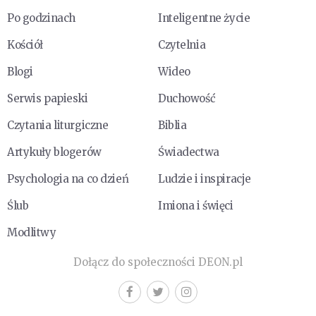
Po godzinach
Inteligentne życie
Kościół
Czytelnia
Blogi
Wideo
Serwis papieski
Duchowość
Czytania liturgiczne
Biblia
Artykuły blogerów
Świadectwa
Psychologia na co dzień
Ludzie i inspiracje
Ślub
Imiona i święci
Modlitwy
Dołącz do społeczności DEON.pl