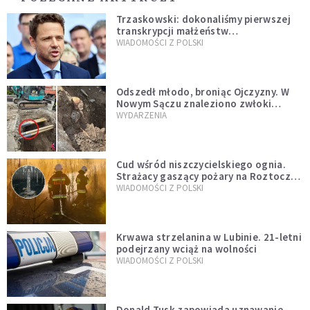
Trzaskowski: dokonaliśmy pierwszej
transkrypcji małżeństw
jednopłciowych. “Tak jak
WIADOMOŚCI Z POLSKI
zapowiadałem, bez zwłoki,
natychmiast”
Odszedł młodo, broniąc Ojczyzny. W
Nowym Sączu znaleziono zwłoki
mężczyzny z czasów potopu
WYDARZENIA
szwedzkiego
Cud wśród niszczycielskiego ognia.
Strażacy gaszący pożary na Roztoczu
opublikowali niezwykłe zdjęcie
WIADOMOŚCI Z POLSKI
Krwawa strzelanina w Lubinie. 21-letni
podejrzany wciąż na wolności
WIADOMOŚCI Z POLSKI
Donald Tusk zapowiada uznawanie