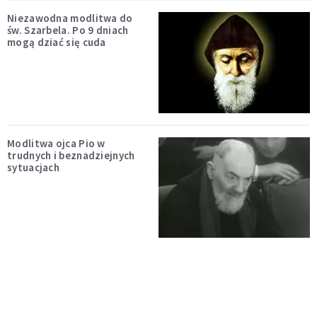
Niezawodna modlitwa do
św. Szarbela. Po 9 dniach
mogą dziać się cuda
Modlitwa ojca Pio w
trudnych i beznadziejnych
sytuacjach