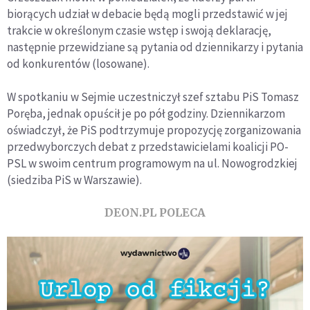
biorących udział w debacie będą mogli przedstawić w jej
trakcie w określonym czasie wstęp i swoją deklarację,
następnie przewidziane są pytania od dziennikarzy i pytania
od konkurentów (losowane).
W spotkaniu w Sejmie uczestniczył szef sztabu PiS Tomasz
Poręba, jednak opuścił je po pół godziny. Dziennikarzom
oświadczył, że PiS podtrzymuje propozycję zorganizowania
przedwyborczych debat z przedstawicielami koalicji PO-
PSL w swoim centrum programowym na ul. Nowogrodzkiej
(siedziba PiS w Warszawie).
DEON.PL POLECA