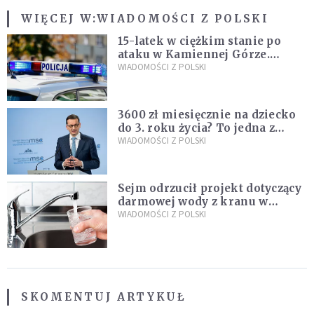
WIĘCEJ W:
WIADOMOŚCI Z POLSKI
15-latek w ciężkim stanie po
ataku w Kamiennej Górze.
Policja zatrzymała dwóch
WIADOMOŚCI Z POLSKI
nastolatków
3600 zł miesięcznie na dziecko
do 3. roku życia? To jedna z
propozycji programu "Rozwój
WIADOMOŚCI Z POLSKI
Plus"
Sejm odrzucił projekt dotyczący
darmowej wody z kranu w
restauracjach
WIADOMOŚCI Z POLSKI
SKOMENTUJ ARTYKUŁ