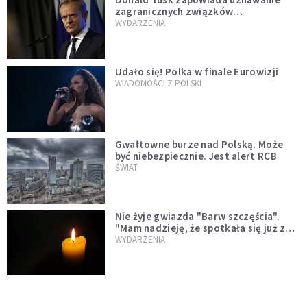
zagranicznych związków
jednopłciowych. "Państwo oblało ten
WYDARZENIA
test"
Udało się! Polka w finale Eurowizji
WIADOMOŚCI Z POLSKI
Gwałtowne burze nad Polską. Może
być niebezpiecznie. Jest alert RCB
ŚWIAT
Nie żyje gwiazda "Barw szczęścia".
"Mam nadzieję, że spotkała się już z
Bogiem, którego tak bardzo kochała"
WYDARZENIA