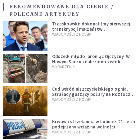
REKOMENDOWANE DLA CIEBIE /
POLECANE ARTYKUŁY
Trzaskowski: dokonaliśmy pierwszej
transkrypcji małżeństw
jednopłciowych. “Tak jak
WIADOMOŚCI Z POLSKI
zapowiadałem, bez zwłoki,
natychmiast”
Odszedł młodo, broniąc Ojczyzny. W
Nowym Sączu znaleziono zwłoki
mężczyzny z czasów potopu
WYDARZENIA
szwedzkiego
Cud wśród niszczycielskiego ognia.
Strażacy gaszący pożary na Roztoczu
opublikowali niezwykłe zdjęcie
WIADOMOŚCI Z POLSKI
Krwawa strzelanina w Lubinie. 21-letni
podejrzany wciąż na wolności
WIADOMOŚCI Z POLSKI