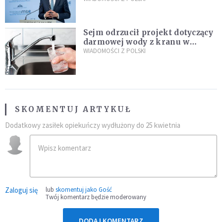
Plus"
Sejm odrzucił projekt dotyczący
darmowej wody z kranu w
restauracjach
WIADOMOŚCI Z POLSKI
SKOMENTUJ ARTYKUŁ
Dodatkowy zasiłek opiekuńczy wydłużony do 25 kwietnia
Zaloguj się
lub
skomentuj jako Gość
Twój komentarz będzie moderowany
DODAJ KOMENTARZ