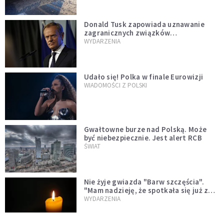
Donald Tusk zapowiada uznawanie
zagranicznych związków
jednopłciowych. "Państwo oblało ten
WYDARZENIA
test"
Udało się! Polka w finale Eurowizji
WIADOMOŚCI Z POLSKI
Gwałtowne burze nad Polską. Może
być niebezpiecznie. Jest alert RCB
ŚWIAT
Nie żyje gwiazda "Barw szczęścia".
"Mam nadzieję, że spotkała się już z
Bogiem, którego tak bardzo kochała"
WYDARZENIA