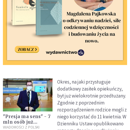
Okres, na jaki przysługuje
dodatkowy zasiłek opiekuńczy,
był już wielokrotnie przedłużany.
Zgodnie z poprzednim
rozporządzeniem rodzice mogli z
niego korzystać do 11 kwietnia. W
"Presja ma sens" - 7
mln osób już
Dzienniku Ustaw opublikowano
zaszczepionych,
WIADOMOŚCI Z POLSKI