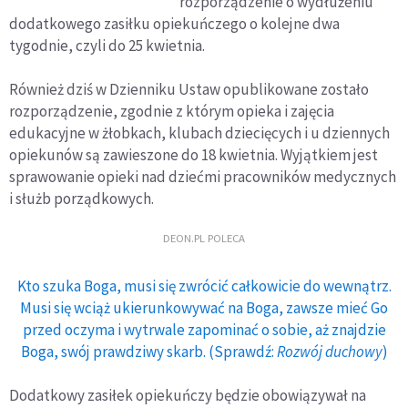
rozporządzenie o wydłużeniu
program szczepień
dodatkowego zasiłku opiekuńczego o kolejne dwa
przyspiesza
tygodnie, czyli do 25 kwietnia.
Również dziś w Dzienniku Ustaw opublikowane zostało
rozporządzenie, zgodnie z którym opieka i zajęcia
edukacyjne w żłobkach, klubach dziecięcych i u dziennych
opiekunów są zawieszone do 18 kwietnia. Wyjątkiem jest
sprawowanie opieki nad dziećmi pracowników medycznych
i służb porządkowych.
DEON.PL POLECA
Kto szuka Boga, musi się zwrócić całkowicie do wewnątrz.
Musi się wciąż ukierunkowywać na Boga, zawsze mieć Go
przed oczyma i wytrwale zapominać o sobie, aż znajdzie
Boga, swój prawdziwy skarb. (Sprawdź:
Rozwój duchowy
)
Dodatkowy zasiłek opiekuńczy będzie obowiązywał na