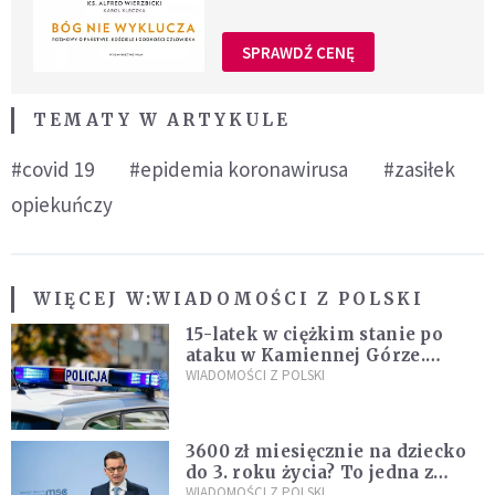
SPRAWDŹ CENĘ
TEMATY W ARTYKULE
#covid 19
#epidemia koronawirusa
#zasiłek
opiekuńczy
WIĘCEJ W:
WIADOMOŚCI Z POLSKI
15-latek w ciężkim stanie po
ataku w Kamiennej Górze.
Policja zatrzymała dwóch
WIADOMOŚCI Z POLSKI
nastolatków
3600 zł miesięcznie na dziecko
do 3. roku życia? To jedna z
propozycji programu "Rozwój
WIADOMOŚCI Z POLSKI