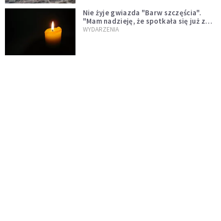
Nie żyje gwiazda "Barw szczęścia".
"Mam nadzieję, że spotkała się już z
Bogiem, którego tak bardzo kochała"
WYDARZENIA