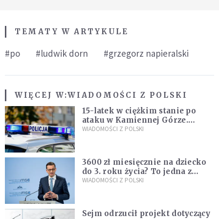
TEMATY W ARTYKULE
#po
#ludwik dorn
#grzegorz napieralski
WIĘCEJ W:
WIADOMOŚCI Z POLSKI
15-latek w ciężkim stanie po
ataku w Kamiennej Górze.
Policja zatrzymała dwóch
WIADOMOŚCI Z POLSKI
nastolatków
3600 zł miesięcznie na dziecko
do 3. roku życia? To jedna z
propozycji programu "Rozwój
WIADOMOŚCI Z POLSKI
Plus"
Sejm odrzucił projekt dotyczący