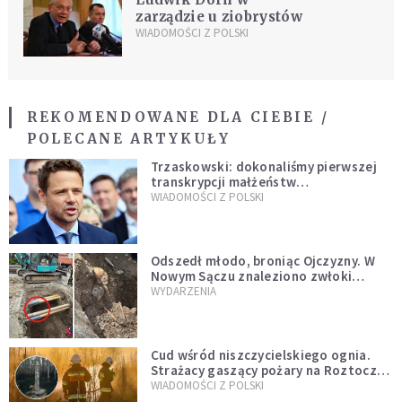
zarządzie u ziobrystów
WIADOMOŚCI Z POLSKI
REKOMENDOWANE DLA CIEBIE /
POLECANE ARTYKUŁY
Trzaskowski: dokonaliśmy pierwszej
transkrypcji małżeństw
jednopłciowych. “Tak jak
WIADOMOŚCI Z POLSKI
zapowiadałem, bez zwłoki,
natychmiast”
Odszedł młodo, broniąc Ojczyzny. W
Nowym Sączu znaleziono zwłoki
mężczyzny z czasów potopu
WYDARZENIA
szwedzkiego
Cud wśród niszczycielskiego ognia.
Strażacy gaszący pożary na Roztoczu
opublikowali niezwykłe zdjęcie
WIADOMOŚCI Z POLSKI