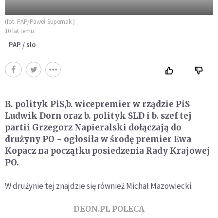
(fot. PAP/Paweł Supernak )
10 lat temu
PAP / slo
B. polityk PiS,b. wicepremier w rządzie PiS
Ludwik Dorn oraz b. polityk SLD i b. szef tej
partii Grzegorz Napieralski dołączają do
drużyny PO - ogłosiła w środę premier Ewa
Kopacz na początku posiedzenia Rady Krajowej
PO.
W drużynie tej znajdzie się również Michał Mazowiecki.
DEON.PL POLECA