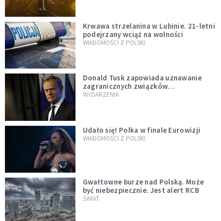
Krwawa strzelanina w Lubinie. 21-letni
podejrzany wciąż na wolności
WIADOMOŚCI Z POLSKI
Donald Tusk zapowiada uznawanie
zagranicznych związków
jednopłciowych. "Państwo oblało ten
WYDARZENIA
test"
Udało się! Polka w finale Eurowizji
WIADOMOŚCI Z POLSKI
Gwałtowne burze nad Polską. Może
być niebezpiecznie. Jest alert RCB
ŚWIAT