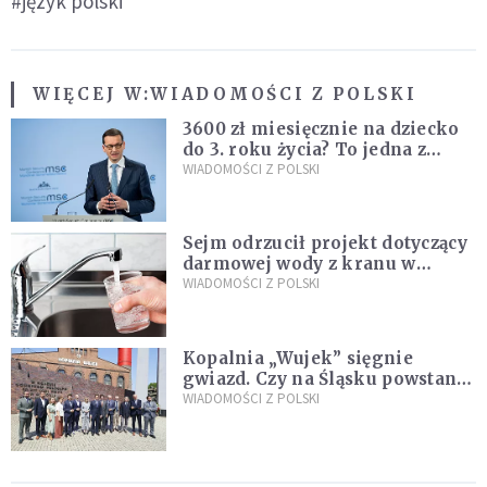
#język polski
WIĘCEJ W:
WIADOMOŚCI Z POLSKI
3600 zł miesięcznie na dziecko
do 3. roku życia? To jedna z
propozycji programu "Rozwój
WIADOMOŚCI Z POLSKI
Plus"
Sejm odrzucił projekt dotyczący
darmowej wody z kranu w
restauracjach
WIADOMOŚCI Z POLSKI
Kopalnia „Wujek” sięgnie
gwiazd. Czy na Śląsku powstanie
„Dolina Krzemowa”?
WIADOMOŚCI Z POLSKI