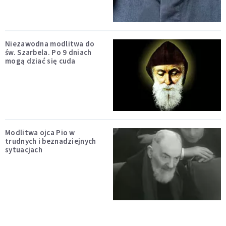
Niezawodna modlitwa do
św. Szarbela. Po 9 dniach
mogą dziać się cuda
Modlitwa ojca Pio w
trudnych i beznadziejnych
sytuacjach