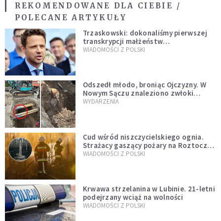
REKOMENDOWANE DLA CIEBIE /
POLECANE ARTYKUŁY
Trzaskowski: dokonaliśmy pierwszej
transkrypcji małżeństw
jednopłciowych. “Tak jak
WIADOMOŚCI Z POLSKI
zapowiadałem, bez zwłoki,
natychmiast”
Odszedł młodo, broniąc Ojczyzny. W
Nowym Sączu znaleziono zwłoki
mężczyzny z czasów potopu
WYDARZENIA
szwedzkiego
Cud wśród niszczycielskiego ognia.
Strażacy gaszący pożary na Roztoczu
opublikowali niezwykłe zdjęcie
WIADOMOŚCI Z POLSKI
Krwawa strzelanina w Lubinie. 21-letni
podejrzany wciąż na wolności
WIADOMOŚCI Z POLSKI