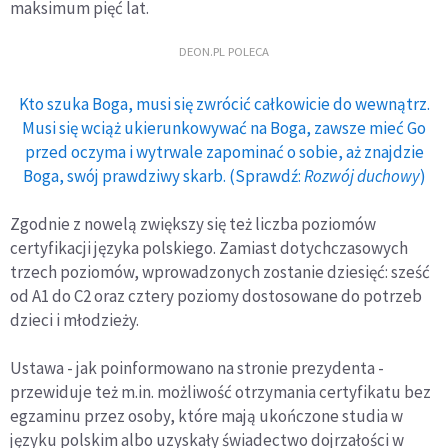
maksimum pięć lat.
DEON.PL POLECA
Kto szuka Boga, musi się zwrócić całkowicie do wewnątrz.
Musi się wciąż ukierunkowywać na Boga, zawsze mieć Go
przed oczyma i wytrwale zapominać o sobie, aż znajdzie
Boga, swój prawdziwy skarb. (Sprawdź:
Rozwój duchowy
)
Zgodnie z nowelą zwiększy się też liczba poziomów
certyfikacji języka polskiego. Zamiast dotychczasowych
trzech poziomów, wprowadzonych zostanie dziesięć: sześć
od A1 do C2 oraz cztery poziomy dostosowane do potrzeb
dzieci i młodzieży.
Ustawa - jak poinformowano na stronie prezydenta -
przewiduje też m.in. możliwość otrzymania certyfikatu bez
egzaminu przez osoby, które mają ukończone studia w
języku polskim albo uzyskały świadectwo dojrzałości w