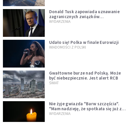
Donald Tusk zapowiada uznawanie
zagranicznych związków
jednopłciowych. "Państwo oblało ten
WYDARZENIA
test"
Udało się! Polka w finale Eurowizji
WIADOMOŚCI Z POLSKI
Gwałtowne burze nad Polską. Może
być niebezpiecznie. Jest alert RCB
ŚWIAT
Nie żyje gwiazda "Barw szczęścia".
"Mam nadzieję, że spotkała się już z
Bogiem, którego tak bardzo kochała"
WYDARZENIA