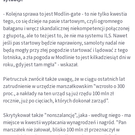
- Kolejna sprawa to jest Modlin-gate - to nie tylko kwestia
tego, co się dzieje na pasie startowym, czyli ogromnego
bałaganu i wręcz skandalicznej niekompetencji połączonej
z głupotą, ale to też jest to, że nie ma systemu ILS. Nawet
jeśli pas startowy będzie naprawiony, samoloty nadal nie
będą mogły przy złej pogodzie startować i lądować z tego
lotniska, a zła pogoda w Modlinie to jest kilkadziesiąt dni w
roku, gdy jest tam mgła" - wskazał.
Pietruczuk zwrócił także uwagę, że w ciągu ostatnich lat
zatrudnienie w urzędzie marszałkowskim "wzrosło o 300
proc., a nakłady na ten urząd są już rzędu 100 mln zł
rocznie, już po cięciach, których dokonał zarząd".
Skrytykował także "nonszalancję", jaka - według niego - ma
miejsce w kwestii wypłacania wynagrodzeń i nagród. "Pan
marszałek nie żałował, blisko 100 mln zł przeznaczył w