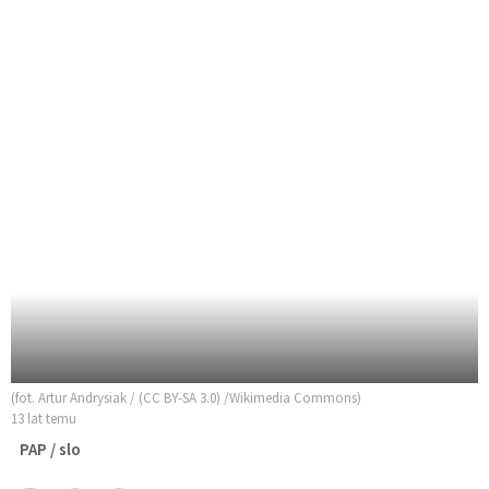
(fot. Artur Andrysiak / (CC BY-SA 3.0) /Wikimedia Commons)
13 lat temu
PAP / slo