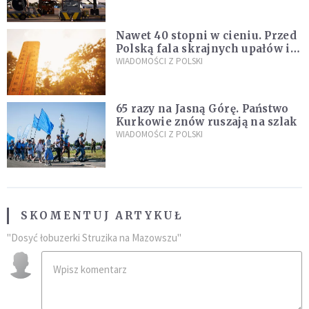
pod ich wpływem
Nawet 40 stopni w cieniu. Przed
Polską fala skrajnych upałów i
gwałtowne burze
WIADOMOŚCI Z POLSKI
65 razy na Jasną Górę. Państwo
Kurkowie znów ruszają na szlak
WIADOMOŚCI Z POLSKI
SKOMENTUJ ARTYKUŁ
"Dosyć łobuzerki Struzika na Mazowszu"