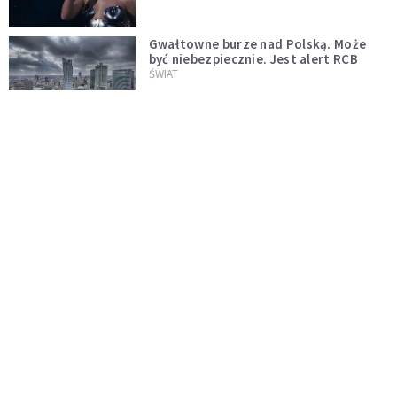
Gwałtowne burze nad Polską. Może
być niebezpiecznie. Jest alert RCB
ŚWIAT
Nie żyje gwiazda "Barw szczęścia".
"Mam nadzieję, że spotkała się już z
Bogiem, którego tak bardzo kochała"
WYDARZENIA