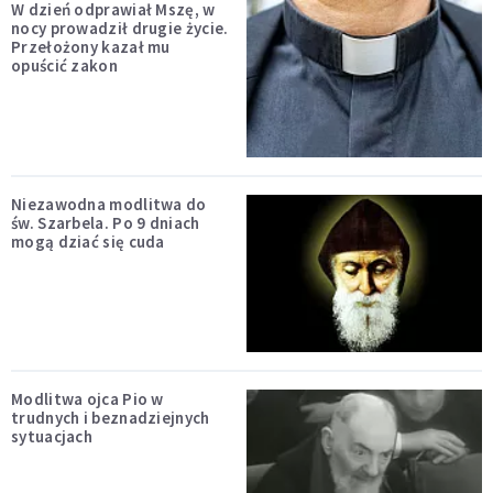
W dzień odprawiał Mszę, w
nocy prowadził drugie życie.
Przełożony kazał mu
opuścić zakon
Niezawodna modlitwa do
św. Szarbela. Po 9 dniach
mogą dziać się cuda
Modlitwa ojca Pio w
trudnych i beznadziejnych
sytuacjach