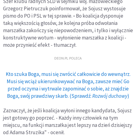
Szef klubu radnych SLD w sejmiku woj. mazowieckiego
Grzegorz Pietruczuk poinformował, że Sojusz wystosuje
pismo do PO i PSL w tej sprawie.
-
Bo koalicja dysponuje
taką większością głosów, że kolejna próba odwołania
marszałka zakończy się niepowodzeniem, i tylko i wyłącznie
konstruktywne wotum - wyłonienie marszałka z koalicji -
może przynieść efekt - tłumaczył.
DEON.PL POLECA
Kto szuka Boga, musi się zwrócić całkowicie do wewnątrz.
Musi się wciąż ukierunkowywać na Boga, zawsze mieć Go
przed oczyma i wytrwale zapominać o sobie, aż znajdzie
Boga, swój prawdziwy skarb. (Sprawdź:
Rozwój duchowy
)
Zaznaczył, że jeśli koalicja wyłoni innego kandydata, Sojusz
jest gotowy go poprzeć. - Każdy inny człowiek na tym
miejscu, na funkcji marszałka jest lepszy na dzień dzisiejszy
od Adama Struzika" - ocenił.