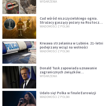
mężczyzny z czasów potopu
WYDARZENIA
szwedzkiego
Cud wśród niszczycielskiego ognia.
Strażacy gaszący pożary na Roztoczu
opublikowali niezwykłe zdjęcie
WIADOMOŚCI Z POLSKI
Krwawa strzelanina w Lubinie. 21-letni
podejrzany wciąż na wolności
WIADOMOŚCI Z POLSKI
Donald Tusk zapowiada uznawanie
zagranicznych związków
jednopłciowych. "Państwo oblało ten
WYDARZENIA
test"
Udało się! Polka w finale Eurowizji
WIADOMOŚCI Z POLSKI