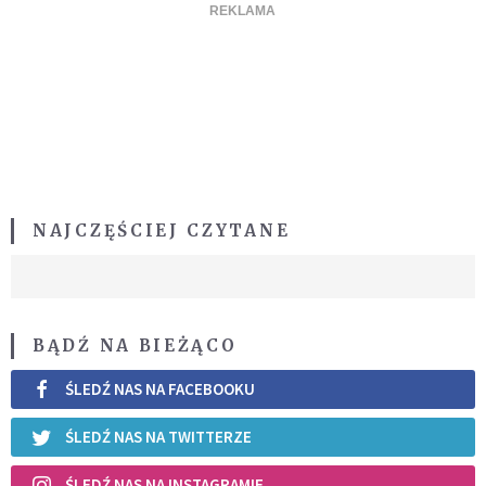
NAJCZĘŚCIEJ CZYTANE
BĄDŹ NA BIEŻĄCO
ŚLEDŹ NAS NA FACEBOOKU
ŚLEDŹ NAS NA TWITTERZE
ŚLEDŹ NAS NA INSTAGRAMIE