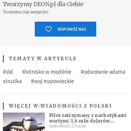
Tworzymy DEON.pl dla Ciebie
Tu możesz nas wesprzeć.
WSPOMÓŻ NAS
TEMATY W ARTYKULE
#sld
#lotnisko w modlinie
#odwołanie adama
struzika
#woj mazowieckie
WIĘCEJ W:
WIADOMOŚCI Z POLSKI
Pilot zatrzymany z narkotykami
wartymi 3,6 mln dolarów.
Śledczy podejrzewają, że latał
WIADOMOŚCI Z POLSKI