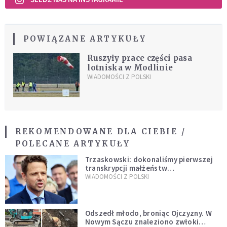
POWIĄZANE ARTYKUŁY
Ruszyły prace części pasa
lotniska w Modlinie
WIADOMOŚCI Z POLSKI
REKOMENDOWANE DLA CIEBIE /
POLECANE ARTYKUŁY
Trzaskowski: dokonaliśmy pierwszej
transkrypcji małżeństw
jednopłciowych. “Tak jak
WIADOMOŚCI Z POLSKI
zapowiadałem, bez zwłoki,
natychmiast”
Odszedł młodo, broniąc Ojczyzny. W
Nowym Sączu znaleziono zwłoki