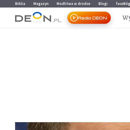
Przejdź do menu głównego
Przejdź do treści
Biblia
Magazyn
Modlitwa w drodze
Blogi
faceBó
Wy
Radio DEON