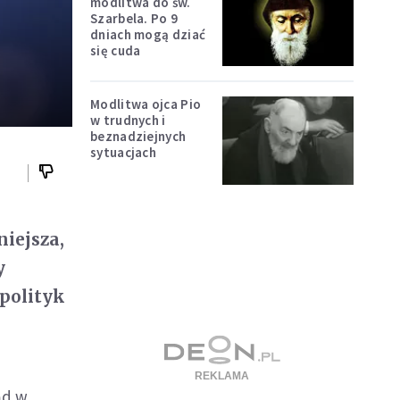
modlitwa do św.
Szarbela. Po 9
dniach mogą dziać
się cuda
Modlitwa ojca Pio
w trudnych i
beznadziejnych
sytuacjach
niejsza,
y
polityk
ąd w