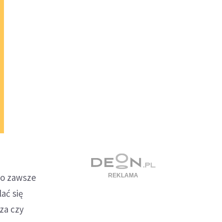
to zawsze
ać się
za czy