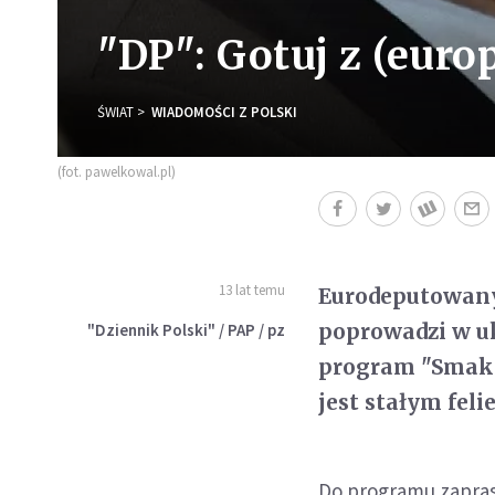
"DP": Gotuj z (eur
ŚWIAT
WIADOMOŚCI Z POLSKI
(fot. pawelkowal.pl)
13 lat temu
Eurodeputowany 
poprowadzi w uk
"Dziennik Polski" / PAP / pz
program "Smak E
jest stałym feli
Do programu zapras