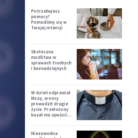
Potrzebujesz
pomocy?
Pomodlimy się w
Twojej intencji
Skuteczna
modlitwa w
sprawach trudnych
i beznadziejnych
W dzień odprawiał
Mszę, w nocy
prowadził drugie
życie. Przełożony
kazał mu opuścić
zakon
Niezawodna