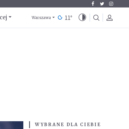
11
°
cej
Warszawa
WYBRANE DLA CIEBIE