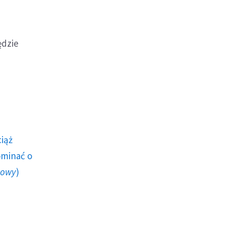
ędzie
ciąż
ominać o
howy
)