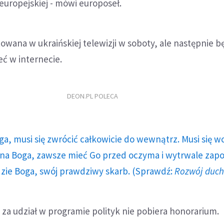
europejskiej - mówi europoseł.
owana w ukraińskiej telewizji w soboty, ale następnie b
eć w internecie.
DEON.PL POLECA
ga, musi się zwrócić całkowicie do wewnątrz. Musi się w
a Boga, zawsze mieć Go przed oczyma i wytrwale zap
dzie Boga, swój prawdziwy skarb. (Sprawdź:
Rozwój duc
, za udział w programie polityk nie pobiera honorarium.