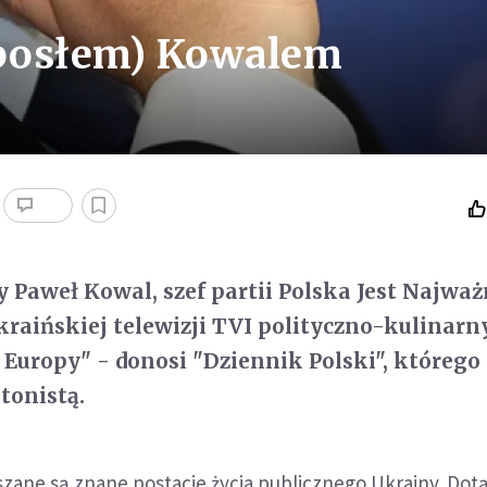
oposłem) Kowalem
Paweł Kowal, szef partii Polska Jest Najważ
raińskiej telewizji TVI polityczno-kulinarn
uropy" - donosi "Dziennik Polski", którego 
etonistą.
zane są znane postacie życia publicznego Ukrainy. Dot