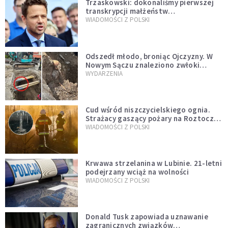
Trzaskowski: dokonaliśmy pierwszej
transkrypcji małżeństw
jednopłciowych. “Tak jak
WIADOMOŚCI Z POLSKI
zapowiadałem, bez zwłoki,
natychmiast”
Odszedł młodo, broniąc Ojczyzny. W
Nowym Sączu znaleziono zwłoki
mężczyzny z czasów potopu
WYDARZENIA
szwedzkiego
Cud wśród niszczycielskiego ognia.
Strażacy gaszący pożary na Roztoczu
opublikowali niezwykłe zdjęcie
WIADOMOŚCI Z POLSKI
Krwawa strzelanina w Lubinie. 21-letni
podejrzany wciąż na wolności
WIADOMOŚCI Z POLSKI
Donald Tusk zapowiada uznawanie
zagranicznych związków