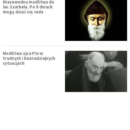
Niezawodna modlitwa do
św. Szarbela. Po 9 dniach
mogą dziać się cuda
Modlitwa ojca Pio w
trudnych i beznadziejnych
sytuacjach