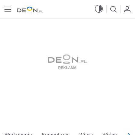
Przejdź do menu głównego
Przejdź do treści
Wydarzenia
Komentarze
Wiara
Wideo
Po 