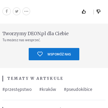
Tworzymy DEON.pl dla Ciebie
Tu możesz nas wesprzeć.
WSPOMÓŻ NAS
TEMATY W ARTYKULE
#przestępstwo
#kraków
#pseudokibice