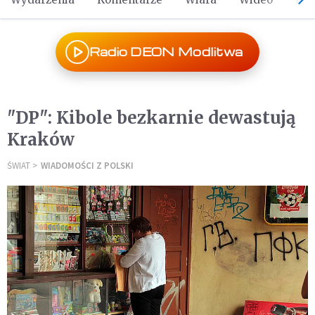
Radio DEON Modlitwa
"DP": Kibole bezkarnie dewastują
Kraków
ŚWIAT
WIADOMOŚCI Z POLSKI