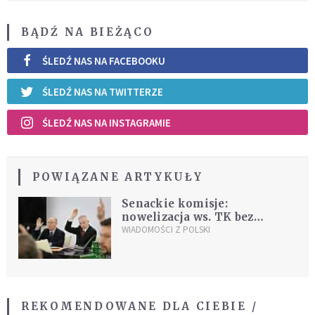
BĄDŹ NA BIEŻĄCO
ŚLEDŹ NAS NA FACEBOOKU
ŚLEDŹ NAS NA TWITTERZE
ŚLEDŹ NAS NA INSTAGRAMIE
POWIĄZANE ARTYKUŁY
Senackie komisje:
nowelizacja ws. TK bez
poprawek
WIADOMOŚCI Z POLSKI
REKOMENDOWANE DLA CIEBIE /