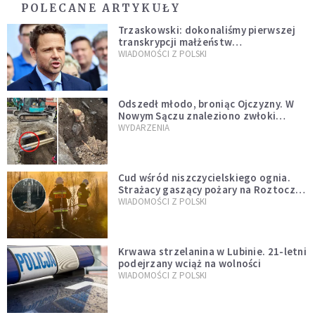
POLECANE ARTYKUŁY
Trzaskowski: dokonaliśmy pierwszej
transkrypcji małżeństw
jednopłciowych. “Tak jak
WIADOMOŚCI Z POLSKI
zapowiadałem, bez zwłoki,
natychmiast”
Odszedł młodo, broniąc Ojczyzny. W
Nowym Sączu znaleziono zwłoki
mężczyzny z czasów potopu
WYDARZENIA
szwedzkiego
Cud wśród niszczycielskiego ognia.
Strażacy gaszący pożary na Roztoczu
opublikowali niezwykłe zdjęcie
WIADOMOŚCI Z POLSKI
Krwawa strzelanina w Lubinie. 21-letni
podejrzany wciąż na wolności
WIADOMOŚCI Z POLSKI