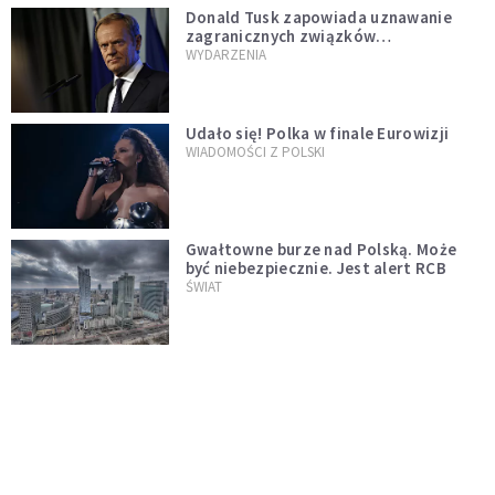
Donald Tusk zapowiada uznawanie
zagranicznych związków
jednopłciowych. "Państwo oblało ten
WYDARZENIA
test"
Udało się! Polka w finale Eurowizji
WIADOMOŚCI Z POLSKI
Gwałtowne burze nad Polską. Może
być niebezpiecznie. Jest alert RCB
ŚWIAT
Nie żyje gwiazda "Barw szczęścia".
"Mam nadzieję, że spotkała się już z
Bogiem, którego tak bardzo kochała"
WYDARZENIA