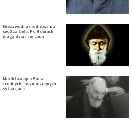
Niezawodna modlitwa do
św. Szarbela. Po 9 dniach
mogą dziać się cuda
Modlitwa ojca Pio w
trudnych i beznadziejnych
sytuacjach