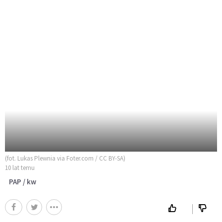
(fot. Lukas Plewnia via Foter.com / CC BY-SA)
10 lat temu
PAP / kw