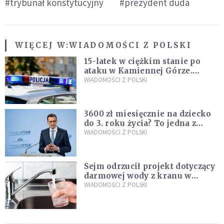
#trybunał konstytucyjny
#prezydent duda
WIĘCEJ W:
WIADOMOŚCI Z POLSKI
15-latek w ciężkim stanie po
ataku w Kamiennej Górze.
Policja zatrzymała dwóch
WIADOMOŚCI Z POLSKI
nastolatków
3600 zł miesięcznie na dziecko
do 3. roku życia? To jedna z
propozycji programu "Rozwój
WIADOMOŚCI Z POLSKI
Plus"
Sejm odrzucił projekt dotyczący
darmowej wody z kranu w
restauracjach
WIADOMOŚCI Z POLSKI