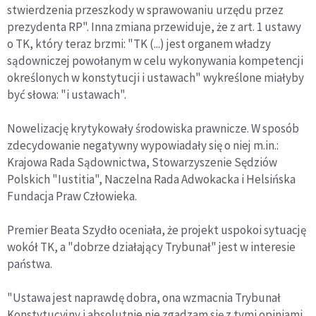
stwierdzenia przeszkody w sprawowaniu urzędu przez
prezydenta RP". Inna zmiana przewiduje, że z art. 1 ustawy
o TK, który teraz brzmi: "TK (...) jest organem władzy
sądowniczej powołanym w celu wykonywania kompetencji
określonych w konstytucji i ustawach" wykreślone miałyby
być słowa: "i ustawach".
Nowelizację krytykowały środowiska prawnicze. W sposób
zdecydowanie negatywny wypowiadały się o niej m.in.:
Krajowa Rada Sądownictwa, Stowarzyszenie Sędziów
Polskich "Iustitia", Naczelna Rada Adwokacka i Helsińska
Fundacja Praw Człowieka.
Premier Beata Szydło oceniała, że projekt uspokoi sytuację
wokół TK, a "dobrze działający Trybunał" jest w interesie
państwa.
"Ustawa jest naprawdę dobra, ona wzmacnia Trybunał
Konstytucyjny i absolutnie nie zgadzam się z tymi opiniami,