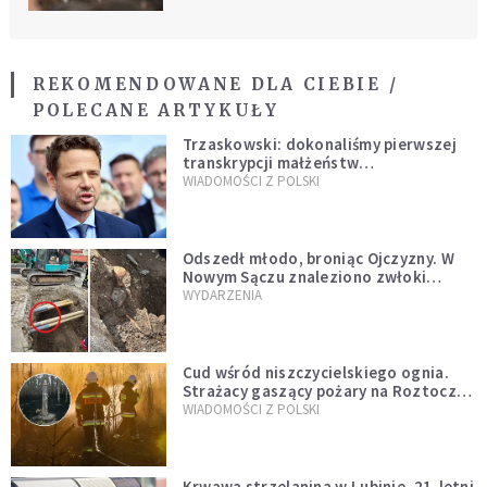
REKOMENDOWANE DLA CIEBIE /
POLECANE ARTYKUŁY
Trzaskowski: dokonaliśmy pierwszej
transkrypcji małżeństw
jednopłciowych. “Tak jak
WIADOMOŚCI Z POLSKI
zapowiadałem, bez zwłoki,
natychmiast”
Odszedł młodo, broniąc Ojczyzny. W
Nowym Sączu znaleziono zwłoki
mężczyzny z czasów potopu
WYDARZENIA
szwedzkiego
Cud wśród niszczycielskiego ognia.
Strażacy gaszący pożary na Roztoczu
opublikowali niezwykłe zdjęcie
WIADOMOŚCI Z POLSKI
Krwawa strzelanina w Lubinie. 21-letni