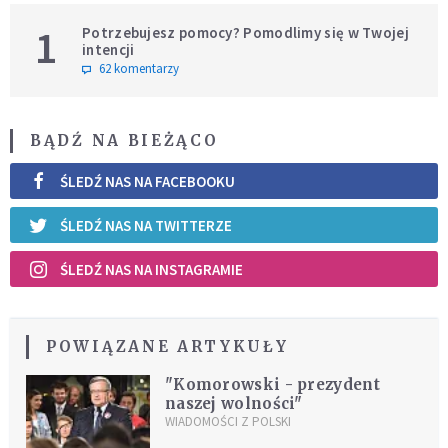
1
Potrzebujesz pomocy? Pomodlimy się w Twojej
intencji
62 komentarzy
BĄDŹ NA BIEŻĄCO
ŚLEDŹ NAS NA FACEBOOKU
ŚLEDŹ NAS NA TWITTERZE
ŚLEDŹ NAS NA INSTAGRAMIE
POWIĄZANE ARTYKUŁY
"Komorowski - prezydent
naszej wolności"
WIADOMOŚCI Z POLSKI