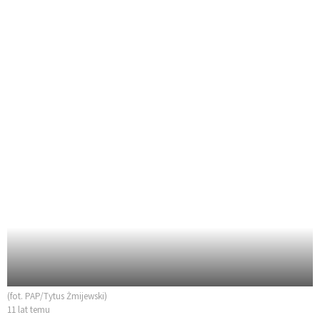
(fot. PAP/Tytus Żmijewski)
11 lat temu