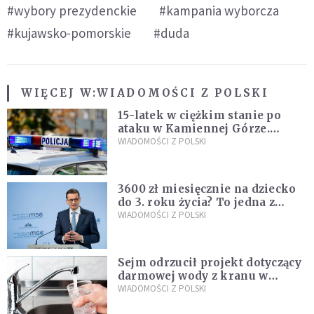
#wybory prezydenckie
#kampania wyborcza
#kujawsko-pomorskie
#duda
WIĘCEJ W:
WIADOMOŚCI Z POLSKI
15-latek w ciężkim stanie po
ataku w Kamiennej Górze.
Policja zatrzymała dwóch
WIADOMOŚCI Z POLSKI
nastolatków
3600 zł miesięcznie na dziecko
do 3. roku życia? To jedna z
propozycji programu "Rozwój
WIADOMOŚCI Z POLSKI
Plus"
Sejm odrzucił projekt dotyczący
darmowej wody z kranu w
restauracjach
WIADOMOŚCI Z POLSKI