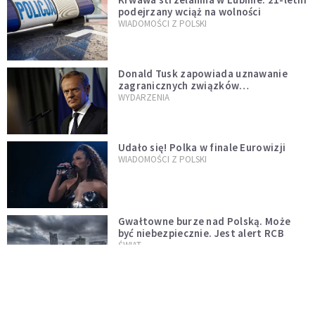
podejrzany wciąż na wolności
WIADOMOŚCI Z POLSKI
Donald Tusk zapowiada uznawanie
zagranicznych związków
jednopłciowych. "Państwo oblało ten
WYDARZENIA
test"
Udało się! Polka w finale Eurowizji
WIADOMOŚCI Z POLSKI
Gwałtowne burze nad Polską. Może
być niebezpiecznie. Jest alert RCB
ŚWIAT
Nie żyje gwiazda "Barw szczęścia".
"Mam nadzieję, że spotkała się już z