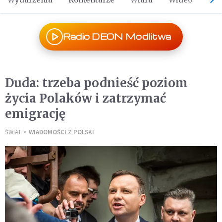
Radio DEON Modlitwa
Duda: trzeba podnieść poziom
życia Polaków i zatrzymać
emigrację
ŚWIAT
WIADOMOŚCI Z POLSKI