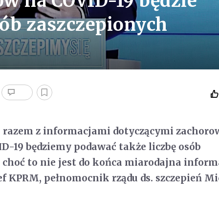
ów na COVID-19 będzie
sób zaszczepionych
u razem z informacjami dotyczącymi zachoro
D-19 będziemy podawać także liczbę osób
 choć to nie jest do końca miarodajna inform
ef KPRM, pełnomocnik rządu ds. szczepień Mi