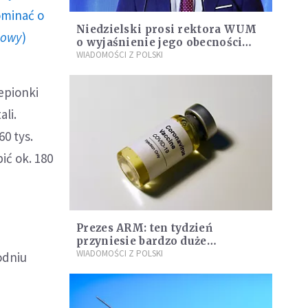
ominać o
Niedzielski prosi rektora WUM
howy
)
o wyjaśnienie jego obecności
podczas szczepień celebrytów
WIADOMOŚCI Z POLSKI
epionki
li.
60 tys.
ć ok. 180
Prezes ARM: ten tydzień
przyniesie bardzo duże
przyspieszenie szczepień przeciw
WIADOMOŚCI Z POLSKI
odniu
COVID-19