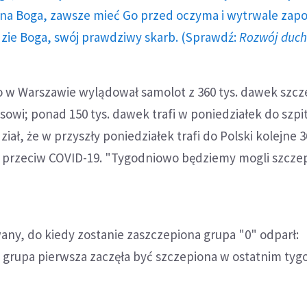
a Boga, zawsze mieć Go przed oczyma i wytrwale zap
dzie Boga, swój prawdziwy skarb. (Sprawdź:
Rozwój duc
o w Warszawie wylądował samolot z 360 tys. dawek szcz
owi; ponad 150 tys. dawek trafi w poniedziałek do szpita
ał, że w przyszły poniedziałek trafi do Polski kolejne 3
przeciw COVID-19. "Tygodniowo będziemy mogli szczepi
ny, do kiedy zostanie zaszczepiona grupa "0" odparł:
 grupa pierwsza zaczęła być szczepiona w ostatnim tyg