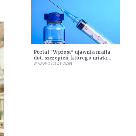
Portal "Wprost" ujawnia maila
dot. szczepień, którego miała
rozsyłać fundacja Krystyny Jandy
WIADOMOŚCI Z POLSKI