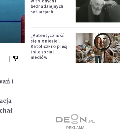
w trudnych i
beznadziejnych
sytuacjach
„Autentyczność
się nie niesie”.
Katoliczki o presji
i sile social
mediów
wań i
acja -
chał