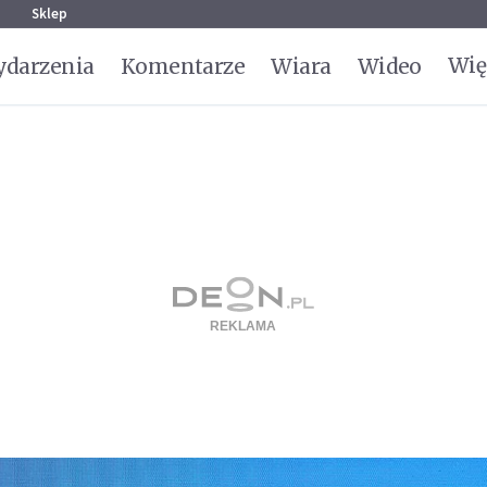
g
Sklep
Wię
darzenia
Komentarze
Wiara
Wideo