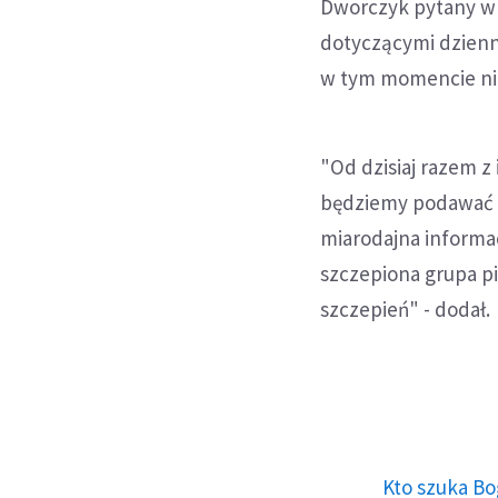
Dworczyk pytany w 
dotyczącymi dzienne
w tym momencie nie
"Od dzisiaj razem 
będziemy podawać r
miarodajna informac
szczepiona grupa p
szczepień" - dodał.
Kto szuka Bo