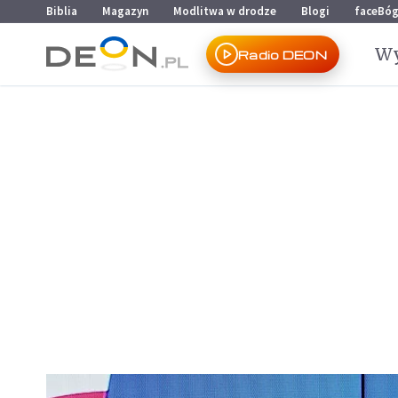
Przejdź do menu głównego
Przejdź do treści
Biblia
Magazyn
Modlitwa w drodze
Blogi
faceBó
Wy
Radio DEON