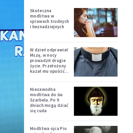
Skuteczna
modlitwa w
sprawach trudnych
i beznadziejnych
W dzień odprawiał
Mszę, w nocy
prowadził drugie
życie. Przełożony
kazał mu opuścić
zakon
Niezawodna
modlitwa do św.
Szarbela. Po 9
dniach mogą dziać
się cuda
Modlitwa ojca Pio