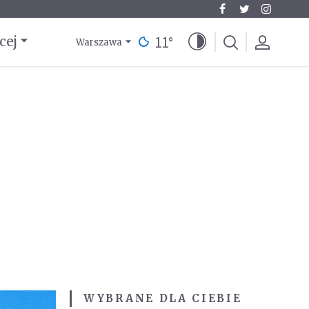
11
°
cej
Warszawa
WYBRANE DLA CIEBIE