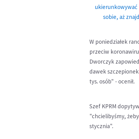
ukierunkowywać n
sobie, aż znaj
W poniedziałek ran
przeciw koronawirus
Dworczyk zapowiedzi
dawek szczepionek 
tys. osób" - ocenił.
Szef KPRM dopytywa
"chcielibyśmy, żeby
stycznia".