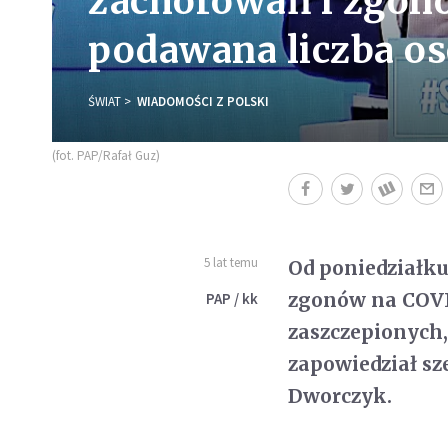
zachorowań i zgon
podawana liczba o
ŚWIAT
WIADOMOŚCI Z POLSKI
(fot. PAP/Rafał Guz)
5 lat temu
Od poniedziałk
zgonów na COVI
PAP / kk
zaszczepionych,
zapowiedział sz
Dworczyk.