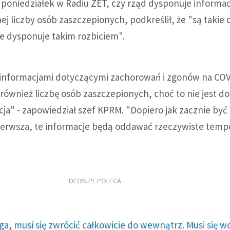
poniedziałek w Radiu ZET, czy rząd dysponuje informa
j liczby osób zaszczepionych, podkreślił, że "są takie 
 dysponuje takim rozbiciem".
z informacjami dotyczącymi zachorowań i zgonów na CO
ównież liczbę osób zaszczepionych, choć to nie jest d
ja" - zapowiedział szef KPRM. "Dopiero jak zacznie być
ierwsza, te informacje będą oddawać rzeczywiste temp
DEON.PL POLECA
ga, musi się zwrócić całkowicie do wewnątrz. Musi się w