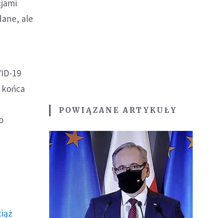
cjami
dane, ale
VID-19
o końca
POWIĄZANE ARTYKUŁY
o
ciąż