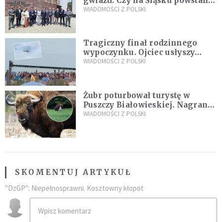
gwiazd. Czy na Śląsku powstanie
„Dolina Krzemowa”?
WIADOMOŚCI Z POLSKI
Tragiczny finał rodzinnego
wypoczynku. Ojciec usłyszy
zarzuty
WIADOMOŚCI Z POLSKI
Żubr poturbował turystę w
Puszczy Białowieskiej. Nagranie
daje do myślenia
WIADOMOŚCI Z POLSKI
SKOMENTUJ ARTYKUŁ
"DzGP": Niepełnosprawni. Kosztowny kłopot