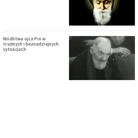
Modlitwa ojca Pio w
trudnych i beznadziejnych
sytuacjach