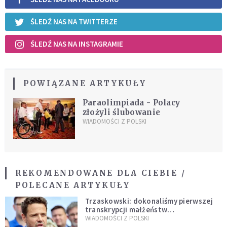
ŚLEDŹ NAS NA TWITTERZE
ŚLEDŹ NAS NA INSTAGRAMIE
POWIĄZANE ARTYKUŁY
Paraolimpiada - Polacy
złożyli ślubowanie
WIADOMOŚCI Z POLSKI
REKOMENDOWANE DLA CIEBIE /
POLECANE ARTYKUŁY
Trzaskowski: dokonaliśmy pierwszej
transkrypcji małżeństw
jednopłciowych. “Tak jak
WIADOMOŚCI Z POLSKI
zapowiadałem, bez zwłoki,