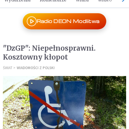
Radio DEON Modlitwa
"DzGP": Niepełnosprawni.
Kosztowny kłopot
ŚWIAT
WIADOMOŚCI Z POLSKI