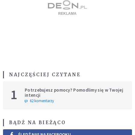
NAJCZĘŚCIEJ CZYTANE
1
Potrzebujesz pomocy? Pomodlimy się w Twojej
intencji
62 komentarzy
BĄDŹ NA BIEŻĄCO
ŚLEDŹ NAS NA FACEBOOKU