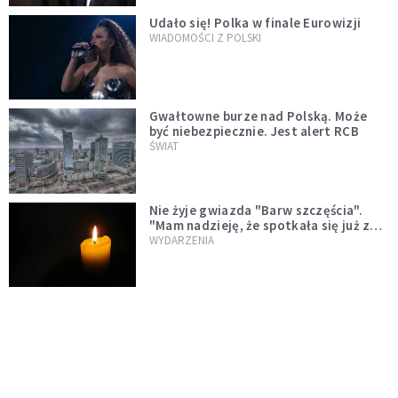
Udało się! Polka w finale Eurowizji
WIADOMOŚCI Z POLSKI
Gwałtowne burze nad Polską. Może
być niebezpiecznie. Jest alert RCB
ŚWIAT
Nie żyje gwiazda "Barw szczęścia".
"Mam nadzieję, że spotkała się już z
Bogiem, którego tak bardzo kochała"
WYDARZENIA