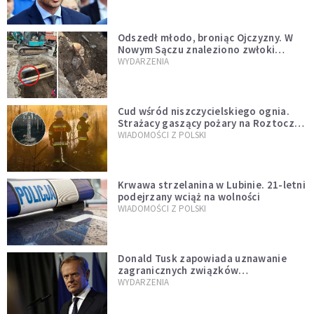
natychmiast”
Odszedł młodo, broniąc Ojczyzny. W
Nowym Sączu znaleziono zwłoki
mężczyzny z czasów potopu
WYDARZENIA
szwedzkiego
Cud wśród niszczycielskiego ognia.
Strażacy gaszący pożary na Roztoczu
opublikowali niezwykłe zdjęcie
WIADOMOŚCI Z POLSKI
Krwawa strzelanina w Lubinie. 21-letni
podejrzany wciąż na wolności
WIADOMOŚCI Z POLSKI
Donald Tusk zapowiada uznawanie
zagranicznych związków
jednopłciowych. "Państwo oblało ten
WYDARZENIA
test"