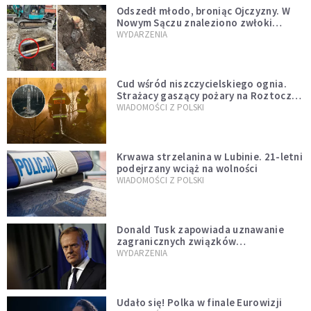
Odszedł młodo, broniąc Ojczyzny. W
Nowym Sączu znaleziono zwłoki
mężczyzny z czasów potopu
WYDARZENIA
szwedzkiego
Cud wśród niszczycielskiego ognia.
Strażacy gaszący pożary na Roztoczu
opublikowali niezwykłe zdjęcie
WIADOMOŚCI Z POLSKI
Krwawa strzelanina w Lubinie. 21-letni
podejrzany wciąż na wolności
WIADOMOŚCI Z POLSKI
Donald Tusk zapowiada uznawanie
zagranicznych związków
jednopłciowych. "Państwo oblało ten
WYDARZENIA
test"
Udało się! Polka w finale Eurowizji