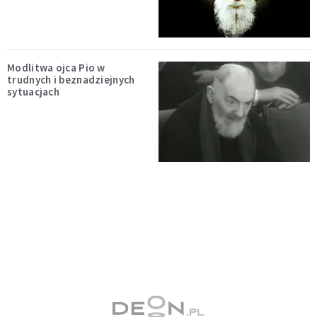
Modlitwa ojca Pio w
trudnych i beznadziejnych
sytuacjach