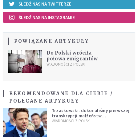
ŚLEDŹ NAS NA TWITTERZE
ŚLEDŹ NAS NA INSTAGRAMIE
POWIĄZANE ARTYKUŁY
Do Polski wróciła
połowa emigrantów
WIADOMOŚCI Z POLSKI
REKOMENDOWANE DLA CIEBIE /
POLECANE ARTYKUŁY
Trzaskowski: dokonaliśmy pierwszej
transkrypcji małżeństw
jednopłciowych. “Tak jak
WIADOMOŚCI Z POLSKI
zapowiadałem, bez zwłoki,
natychmiast”