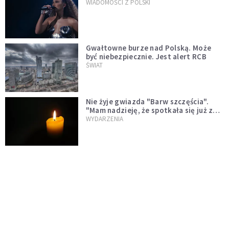
WIADOMOŚCI Z POLSKI
Gwałtowne burze nad Polską. Może
być niebezpiecznie. Jest alert RCB
ŚWIAT
Nie żyje gwiazda "Barw szczęścia".
"Mam nadzieję, że spotkała się już z
Bogiem, którego tak bardzo kochała"
WYDARZENIA