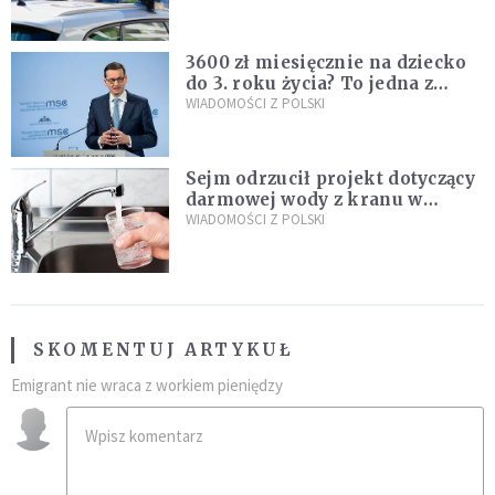
nastolatków
3600 zł miesięcznie na dziecko
do 3. roku życia? To jedna z
propozycji programu "Rozwój
WIADOMOŚCI Z POLSKI
Plus"
Sejm odrzucił projekt dotyczący
darmowej wody z kranu w
restauracjach
WIADOMOŚCI Z POLSKI
SKOMENTUJ ARTYKUŁ
Emigrant nie wraca z workiem pieniędzy