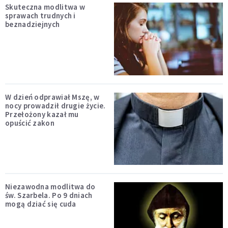
Skuteczna modlitwa w
sprawach trudnych i
beznadziejnych
W dzień odprawiał Mszę, w
nocy prowadził drugie życie.
Przełożony kazał mu
opuścić zakon
Niezawodna modlitwa do
św. Szarbela. Po 9 dniach
mogą dziać się cuda