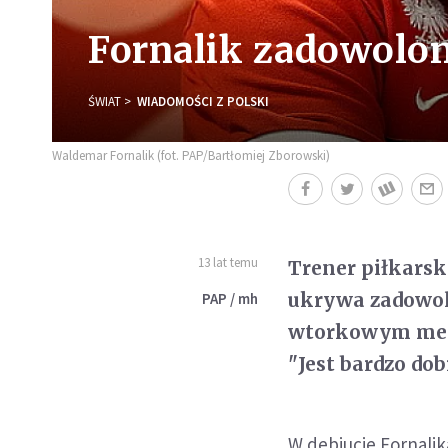
Fornalik zadowolon
ŚWIAT
WIADOMOŚCI Z POLSKI
Waldemar Fornalik (fot. PAP/Bartłomiej Zborowski)
13 lat temu
Trener piłkarsk
ukrywa zadowole
PAP / mh
wtorkowym mecz
"Jest bardzo dob
W debiucie Fornalik