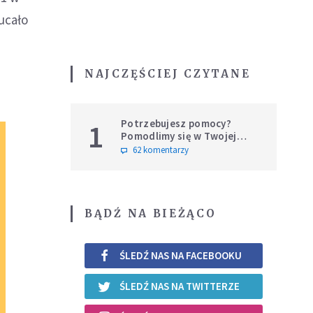
ucało
NAJCZĘŚCIEJ CZYTANE
Potrzebujesz pomocy?
1
Pomodlimy się w Twojej
intencji
62 komentarzy
BĄDŹ NA BIEŻĄCO
ŚLEDŹ NAS NA FACEBOOKU
ŚLEDŹ NAS NA TWITTERZE