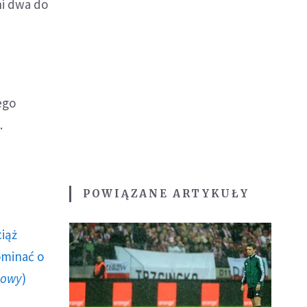
ni dwa do
ego
.
POWIĄZANE ARTYKUŁY
ciąż
ominać o
howy
)