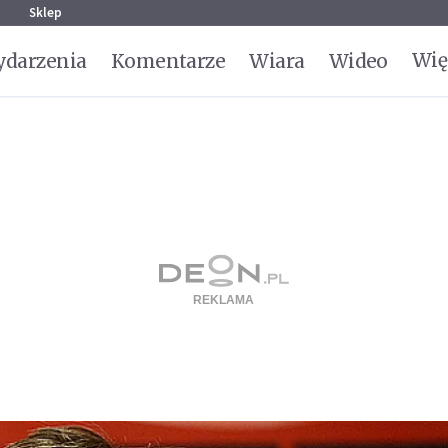
g
Sklep
Wię
darzenia
Komentarze
Wiara
Wideo