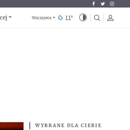
11
°
cej
Warszawa
WYBRANE DLA CIEBIE