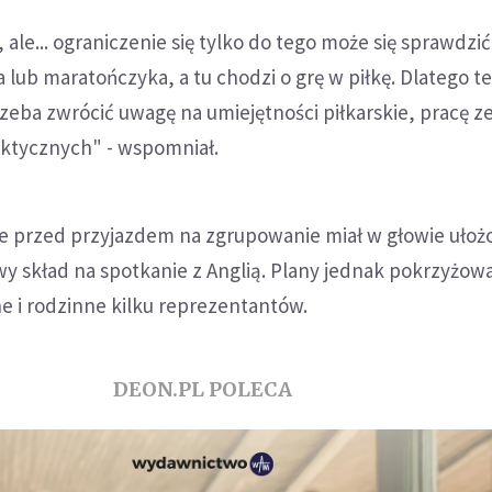
 ale... ograniczenie się tylko do tego może się sprawdzi
 lub maratończyka, a tu chodzi o grę w piłkę. Dlatego t
trzeba zwrócić uwagę na umiejętności piłkarskie, pracę z
taktycznych" - wspomniał.
 że przed przyjazdem na zgrupowanie miał w głowie ułoż
wy skład na spotkanie z Anglią. Plany jednak pokrzyżow
 i rodzinne kilku reprezentantów.
DEON.PL POLECA