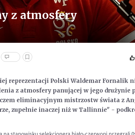
y z atmosfery
iej reprezentacji Polski Waldemar Fornalik n
nia z atmosfery panującej w jego drużynie 
em eliminacyjnym mistrzostw świata z Ang
rze, zupełnie inaczej niż w Tallinnie" - podkre
a na stanowisku selekcjonera biało-czerwoni przegrali 0