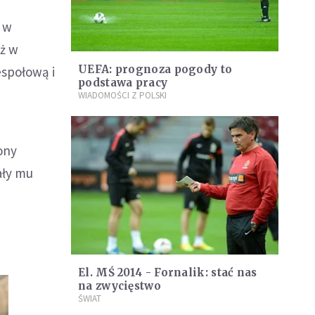
ć w
eż w
UEFA: prognoza pogody to
espołową i
podstawa pracy
WIADOMOŚCI Z POLSKI
ony
ały mu
El. MŚ 2014 - Fornalik: stać nas
na zwycięstwo
ŚWIAT