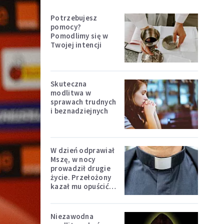
Potrzebujesz
pomocy?
Pomodlimy się w
Twojej intencji
Skuteczna
modlitwa w
sprawach trudnych
i beznadziejnych
W dzień odprawiał
Mszę, w nocy
prowadził drugie
życie. Przełożony
kazał mu opuścić
zakon
Niezawodna