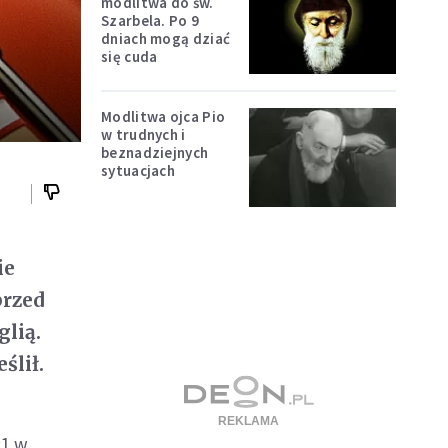
modlitwa do św.
Szarbela. Po 9
dniach mogą dziać
się cuda
Modlitwa ojca Pio
w trudnych i
beznadziejnych
sytuacjach
ie
przed
lią.
ślił.
:1 w