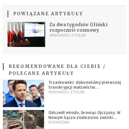
POWIĄZANE ARTYKUŁY
Za dwa tygodnie Gliński
rozpocznie rozmowy
WIADOMOŚCI Z POLSKI
REKOMENDOWANE DLA CIEBIE /
POLECANE ARTYKUŁY
Trzaskowski: dokonaliśmy pierwszej
transkrypcji małżeństw
jednopłciowych. “Tak jak
WIADOMOŚCI Z POLSKI
zapowiadałem, bez zwłoki,
natychmiast”
Odszedł młodo, broniąc Ojczyzny. W
Nowym Sączu znaleziono zwłoki
mężczyzny z czasów potopu
WYDARZENIA
szwedzkiego