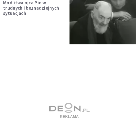
Modlitwa ojca Pio w
trudnych i beznadziejnych
sytuacjach