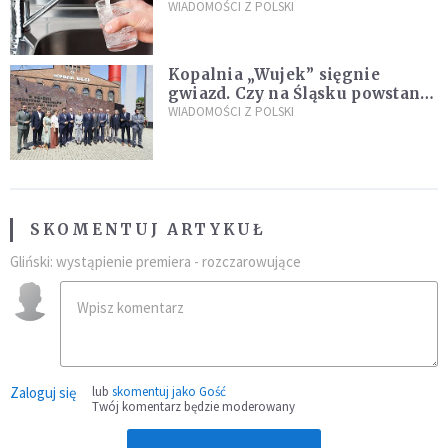
restauracjach
WIADOMOŚCI Z POLSKI
Kopalnia „Wujek” sięgnie
gwiazd. Czy na Śląsku powstanie
„Dolina Krzemowa”?
WIADOMOŚCI Z POLSKI
SKOMENTUJ ARTYKUŁ
Gliński: wystąpienie premiera - rozczarowujące
Zaloguj się
lub
skomentuj jako Gość
Twój komentarz będzie moderowany