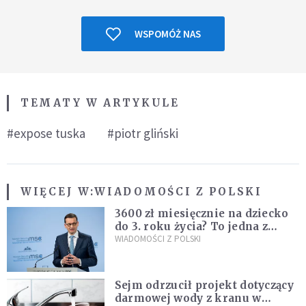
WSPOMÓŻ NAS
TEMATY W ARTYKULE
#expose tuska
#piotr gliński
WIĘCEJ W:
WIADOMOŚCI Z POLSKI
3600 zł miesięcznie na dziecko
do 3. roku życia? To jedna z
propozycji programu "Rozwój
WIADOMOŚCI Z POLSKI
Plus"
Sejm odrzucił projekt dotyczący
darmowej wody z kranu w