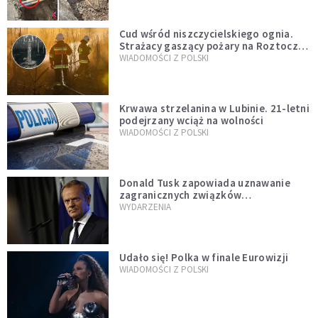
Cud wśród niszczycielskiego ognia.
Strażacy gaszący pożary na Roztoczu
opublikowali niezwykłe zdjęcie
WIADOMOŚCI Z POLSKI
Krwawa strzelanina w Lubinie. 21-letni
podejrzany wciąż na wolności
WIADOMOŚCI Z POLSKI
Donald Tusk zapowiada uznawanie
zagranicznych związków
jednopłciowych. "Państwo oblało ten
WYDARZENIA
test"
Udało się! Polka w finale Eurowizji
WIADOMOŚCI Z POLSKI