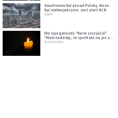
Gwałtowne burze nad Polską. Może
być niebezpiecznie. Jest alert RCB
ŚWIAT
Nie żyje gwiazda "Barw szczęścia".
"Mam nadzieję, że spotkała się już z
Bogiem, którego tak bardzo kochała"
WYDARZENIA