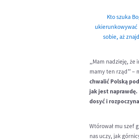
Kto szuka Bo
ukierunkowywać n
sobie, aż znaj
„Mam nadzieję, że i
mamy ten rząd” – 
chwalić Polską pod
jak jest naprawdę.
dosyć i rozpoczyn
Wtórował mu szef gó
nas uczy, jak górni