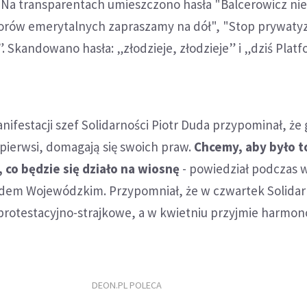
0. Na transparentach umieszczono hasła "Balcerowicz ni
orów emerytalnych zapraszamy na dół", "Stop prywatyza
 Skandowano hasła: „złodzieje, złodzieje” i „dziś Plat
ifestacji szef Solidarności Piotr Duda przypominał, że 
o pierwsi, domagają się swoich praw.
Chcemy, aby było t
 co będzie się działo na wiosnę
- powiedział podczas 
dem Wojewódzkim. Przypomniał, że w czwartek Solida
 protestacyjno-strajkowe, a w kwietniu przyjmie harmo
DEON.PL POLECA