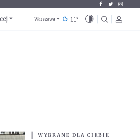
11
°
cej
Warszawa
WYBRANE DLA CIEBIE