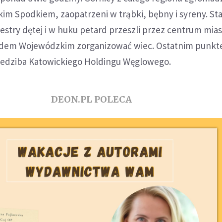
kim Spodkiem, zaopatrzeni w trąbki, bębny i syreny. S
estry dętej i w huku petard przeszli przez centrum mias
ędem Wojewódzkim zorganizować wiec. Ostatnim punk
siedziba Katowickiego Holdingu Węglowego.
DEON.PL POLECA