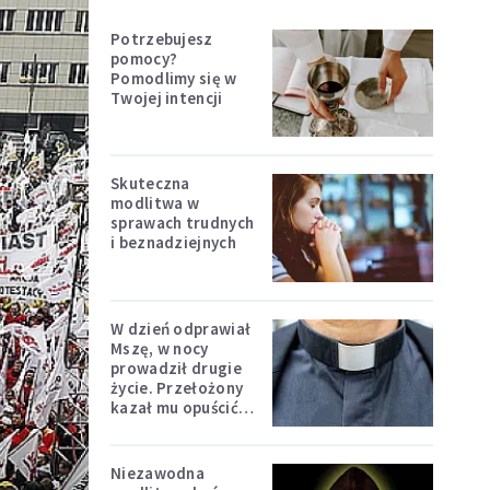
Potrzebujesz
pomocy?
Pomodlimy się w
Twojej intencji
Skuteczna
modlitwa w
sprawach trudnych
i beznadziejnych
W dzień odprawiał
Mszę, w nocy
prowadził drugie
życie. Przełożony
kazał mu opuścić
zakon
Niezawodna