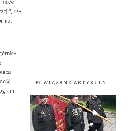
e może
cji", czy
forma,
górnicy
o
wiecu
rność
POWIĄZANE ARTYKUŁY
nogram