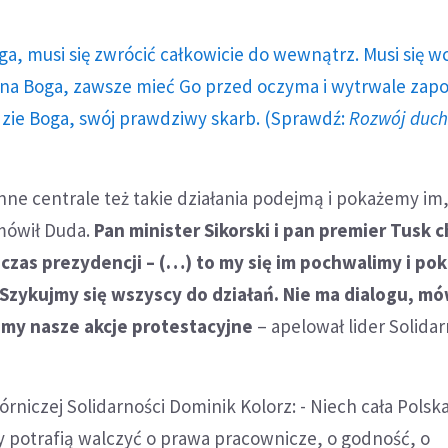
ga, musi się zwrócić całkowicie do wewnątrz. Musi się w
a Boga, zawsze mieć Go przed oczyma i wytrwale zap
dzie Boga, swój prawdziwy skarb. (Sprawdź:
Rozwój duc
nne centrale też takie działania podejmą i pokażemy im,
mówił Duda.
Pan minister Sikorski i pan premier Tusk c
czas prezydencji – (…) to my się im pochwalimy i po
 Szykujmy się wszyscy do działań. Nie ma dialogu, m
amy nasze akcje protestacyjne
– apelował lider Solidar
rniczej Solidarności Dominik Kolorz: - Niech cała Polska
cy potrafią walczyć o prawa pracownicze, o godność, o