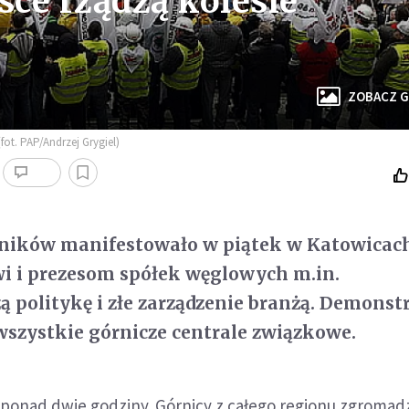
ce rządzą kolesie
ZOBACZ G
ot. PAP/Andrzej Grygiel)
órników manifestowało w piątek w Katowicac
wi i prezesom spółek węglowych m.in.
 politykę i złe zarządzenie branżą. Demonst
szystkie górnicze centrale związkowe.
 ponad dwie godziny. Górnicy z całego regionu zgromadzi