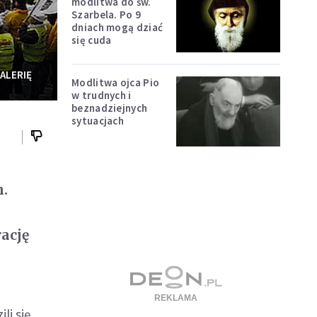
modlitwa do św.
Szarbela. Po 9
dniach mogą dziać
się cuda
ALERIĘ
Modlitwa ojca Pio
w trudnych i
beznadziejnych
sytuacjach
h.
rację
li się