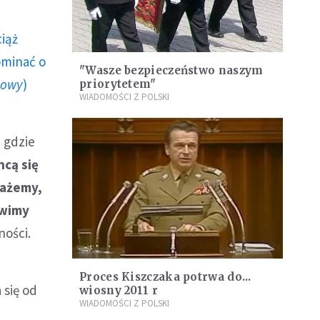
ciąż
ominać o
"Wasze bezpieczeństwo naszym
howy
)
priorytetem"
WIADOMOŚCI Z POLSKI
 gdzie
hcą się
każemy,
ówimy
ności.
Proces Kiszczaka potrwa do...
 się od
wiosny 2011 r
WIADOMOŚCI Z POLSKI