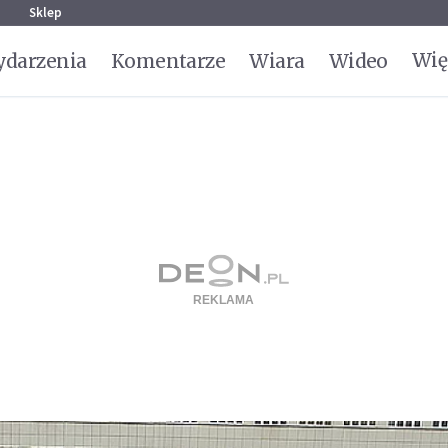
g
Sklep
Wię
darzenia
Komentarze
Wiara
Wideo