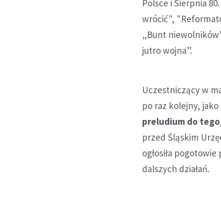
Polsce i Sierpnia 8
wrócić", "Reformat
„Bunt niewolników”.
jutro wojna”.
Uczestniczący w man
po raz kolejny, jak
preludium do tego,
przed Śląskim Urzę
ogłosiła pogotowie
dalszych działań.