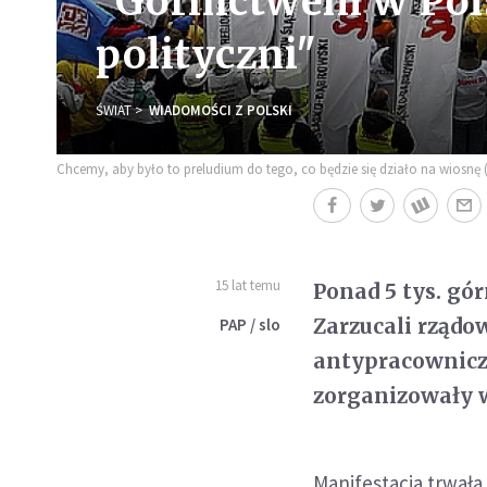
"Górnictwem w Pols
polityczni"
ŚWIAT
WIADOMOŚCI Z POLSKI
Chcemy, aby było to preludium do tego, co będzie się działo na wiosnę (f
15 lat temu
Ponad 5 tys. g
Zarzucali rządo
PAP / slo
antypracowniczą
zorganizowały w
Manifestacja trwała