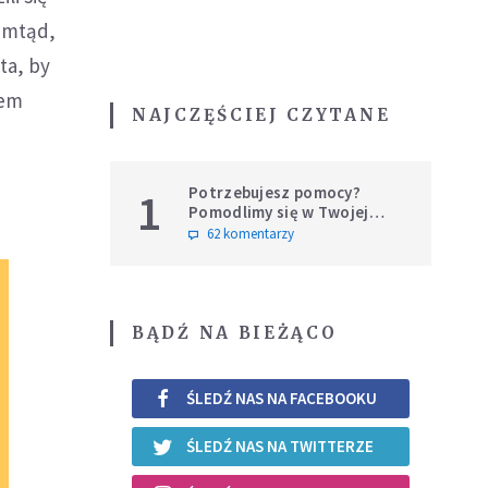
tamtąd,
ta, by
tem
NAJCZĘŚCIEJ CZYTANE
Potrzebujesz pomocy?
1
Pomodlimy się w Twojej
intencji
62 komentarzy
BĄDŹ NA BIEŻĄCO
ŚLEDŹ NAS NA FACEBOOKU
ŚLEDŹ NAS NA TWITTERZE