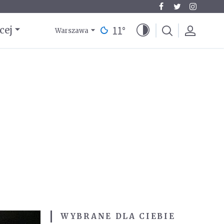
11
°
cej
Warszawa
WYBRANE DLA CIEBIE