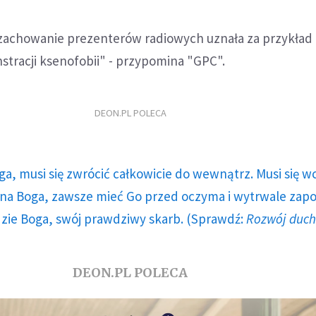
zachowanie prezenterów radiowych uznała za przykład
tracji ksenofobii" - przypomina "GPC".
DEON.PL POLECA
ga, musi się zwrócić całkowicie do wewnątrz. Musi się w
a Boga, zawsze mieć Go przed oczyma i wytrwale zap
dzie Boga, swój prawdziwy skarb. (Sprawdź:
Rozwój duc
DEON.PL POLECA