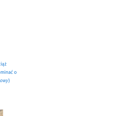
ciąż
ominać o
howy
)