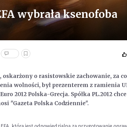
EFA wybrała ksenofoba
, oskarżony o rasistowskie zachowanie, za co
ienia wolności, był prezenterem z ramienia 
Euro 2012 Polska-Grecja. Spółka PL.2012 chce
osi "Gazeta Polska Codziennie".
EFA, która jest odpowiedzialna za przygotowanie opraw