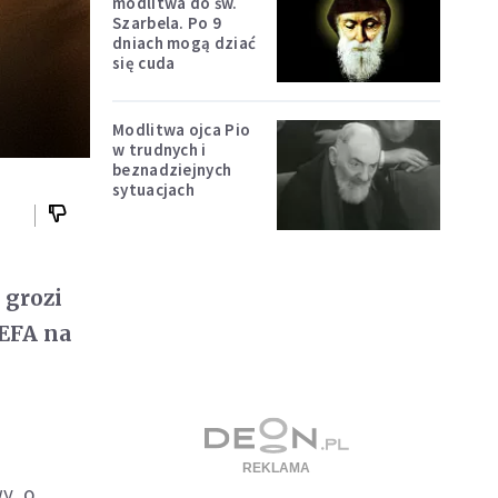
modlitwa do św.
Szarbela. Po 9
dniach mogą dziać
się cuda
Modlitwa ojca Pio
w trudnych i
beznadziejnych
sytuacjach
 grozi
UEFA na
y, o