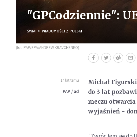
"GPCodziennie": U
ŚWIAT
WIADOMOŚCI Z POLSKI
(fot. PAP/EPA/ANDREW KRAVCHENKO)
14 lat temu
Michał Figurski
do 3 lat pozbaw
PAP / ad
meczu otwarcia 
wyjaśnień - don
"Zwróciłem się do U