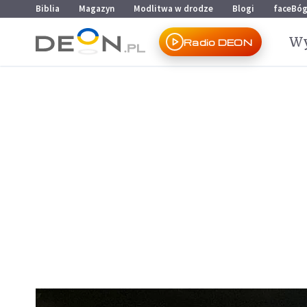
Przejdź do menu głównego
Przejdź do treści
Biblia
Magazyn
Modlitwa w drodze
Blogi
faceBó
Wy
Radio DEON