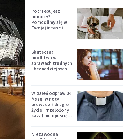
Potrzebujesz
pomocy?
Pomodlimy się w
Twojej intencji
Skuteczna
modlitwa w
sprawach trudnych
i beznadziejnych
W dzień odprawiał
Mszę, w nocy
prowadził drugie
życie. Przełożony
kazał mu opuścić
zakon
Niezawodna