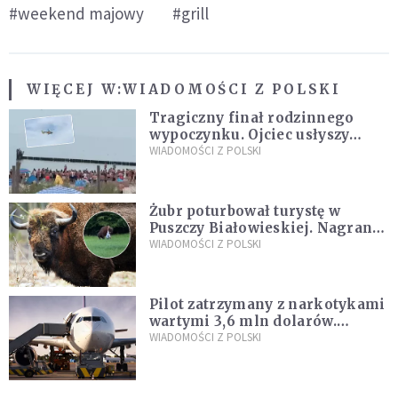
#weekend majowy
#grill
WIĘCEJ W:
WIADOMOŚCI Z POLSKI
Tragiczny finał rodzinnego
wypoczynku. Ojciec usłyszy
zarzuty
WIADOMOŚCI Z POLSKI
Żubr poturbował turystę w
Puszczy Białowieskiej. Nagranie
daje do myślenia
WIADOMOŚCI Z POLSKI
Pilot zatrzymany z narkotykami
wartymi 3,6 mln dolarów.
Śledczy podejrzewają, że latał
WIADOMOŚCI Z POLSKI
pod ich wpływem