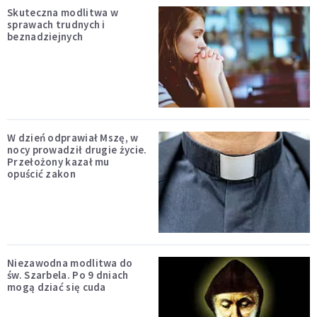
Skuteczna modlitwa w
sprawach trudnych i
beznadziejnych
W dzień odprawiał Mszę, w
nocy prowadził drugie życie.
Przełożony kazał mu
opuścić zakon
Niezawodna modlitwa do
św. Szarbela. Po 9 dniach
mogą dziać się cuda