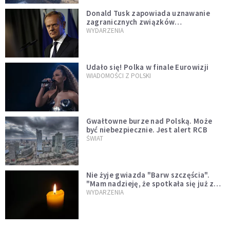
Donald Tusk zapowiada uznawanie
zagranicznych związków
jednopłciowych. "Państwo oblało ten
WYDARZENIA
test"
Udało się! Polka w finale Eurowizji
WIADOMOŚCI Z POLSKI
Gwałtowne burze nad Polską. Może
być niebezpiecznie. Jest alert RCB
ŚWIAT
Nie żyje gwiazda "Barw szczęścia".
"Mam nadzieję, że spotkała się już z
Bogiem, którego tak bardzo kochała"
WYDARZENIA