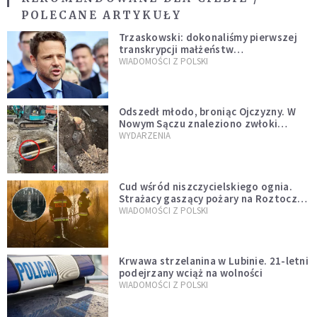
POLECANE ARTYKUŁY
Trzaskowski: dokonaliśmy pierwszej
transkrypcji małżeństw
jednopłciowych. “Tak jak
WIADOMOŚCI Z POLSKI
zapowiadałem, bez zwłoki,
natychmiast”
Odszedł młodo, broniąc Ojczyzny. W
Nowym Sączu znaleziono zwłoki
mężczyzny z czasów potopu
WYDARZENIA
szwedzkiego
Cud wśród niszczycielskiego ognia.
Strażacy gaszący pożary na Roztoczu
opublikowali niezwykłe zdjęcie
WIADOMOŚCI Z POLSKI
Krwawa strzelanina w Lubinie. 21-letni
podejrzany wciąż na wolności
WIADOMOŚCI Z POLSKI