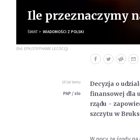
Ile przeznaczymy 
ŚWIAT
WIADOMOŚCI Z POLSKI
(fot. EPA/STEPHANIE LECOCQ)
10 lat temu
Decyzja o udzia
finansowej dla 
PAP / slo
rządu - zapowie
szczytu w Brukse
W nocy ze środy na