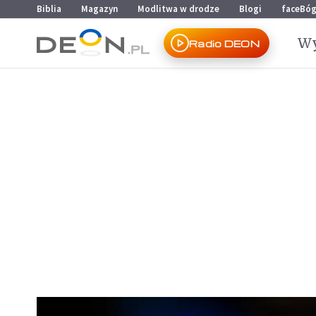
Przejdź do menu głównego
Przejdź do treści
Biblia
Magazyn
Modlitwa w drodze
Blogi
faceBó
Wy
Radio DEON