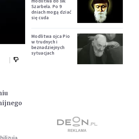
modlitwa do św.
Szarbela. Po 9
dniach mogą dziać
się cuda
Modlitwa ojca Pio
w trudnych i
beznadziejnych
sytuacjach
niu
nijnego
ilizują