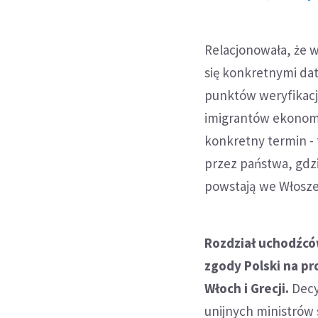
Relacjonowała, że 
się konkretnymi dat
punktów weryfikacj
imigrantów ekonomi
konkretny termin - 
przez państwa, gdzi
powstają we Włoszec
Rozdział uchodźc
zgody Polski na pr
Włoch i Grecji.
Decy
unijnych ministrów