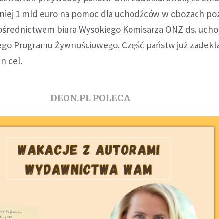
iej 1 mld euro na pomoc dla uchodźców w obozach po
ośrednictwem biura Wysokiego Komisarza ONZ ds. uch
go Programu Żywnościowego. Część państw już zadekl
n cel.
DEON.PL POLECA