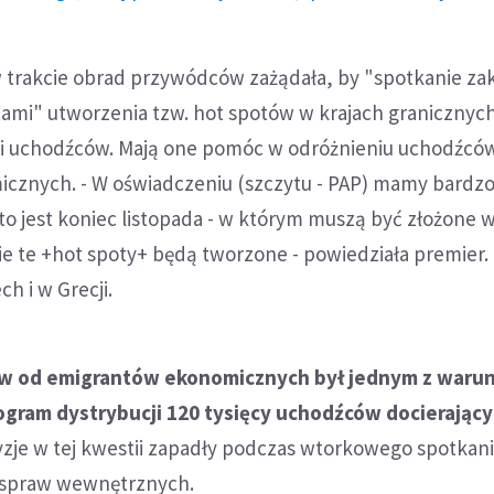
w trakcie obrad przywódców zażądała, by "spotkanie za
ami" utworzenia tzw. hot spotów w krajach granicznych
i uchodźców. Mają one pomóc w odróżnieniu uchodźcó
cznych. - W oświadczeniu (szczytu - PAP) mamy bardz
to jest koniec listopada - w którym muszą być złożone w
e te +hot spoty+ będą tworzone - powiedziała premier.
h i w Grecji.
ów od emigrantów ekonomicznych był jednym z waru
ogram dystrybucji 120 tysięcy uchodźców docierając
zje w tej kwestii zapadły podczas wtorkowego spotkan
 spraw wewnętrznych.