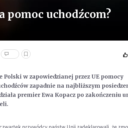
na pomoc uchodźcom?
le Polski w zapowiedzianej przez UE pomocy
uchodźców zapadnie na najbliższym posiedze
działa premier Ewa Kopacz po zakończeniu u
li.
 czwartek przywódcy państw Unii zadeklarowali, że zmob