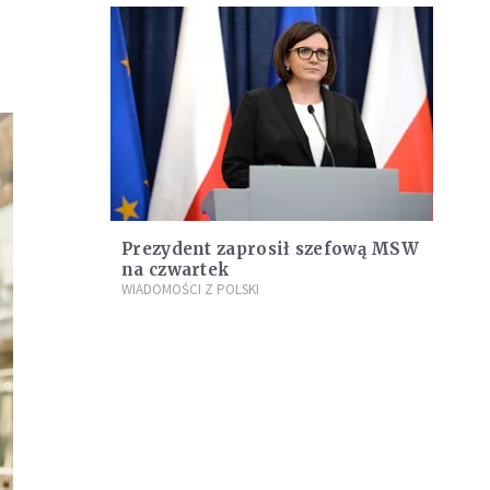
Prezydent zaprosił szefową MSW
na czwartek
WIADOMOŚCI Z POLSKI