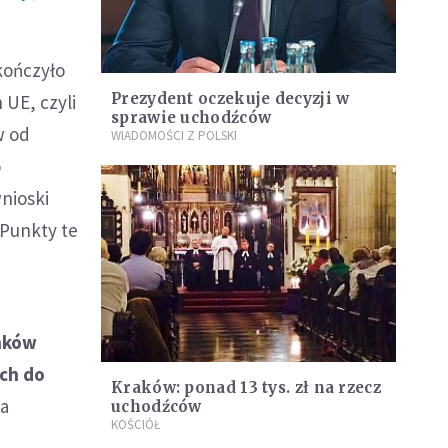
kończyło
Prezydent oczekuje decyzji w
 UE, czyli
sprawie uchodźców
w od
WIADOMOŚCI Z POLSKI
o
nioski
 Punkty te
nków
ych do
Kraków: ponad 13 tys. zł na rzecz
ia
uchodźców
KOŚCIÓŁ