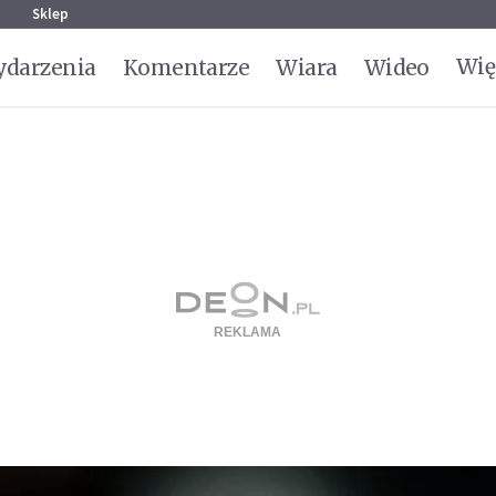
g
Sklep
Wię
darzenia
Komentarze
Wiara
Wideo