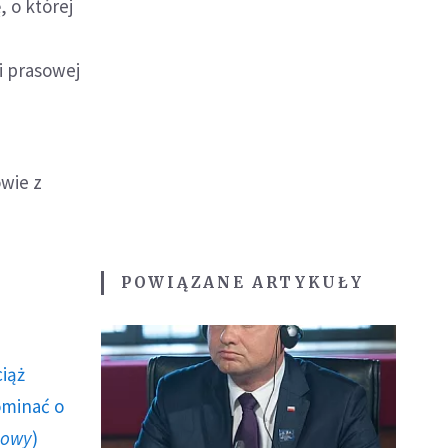
 o której
i prasowej
owie z
POWIĄZANE ARTYKUŁY
ciąż
ominać o
howy
)