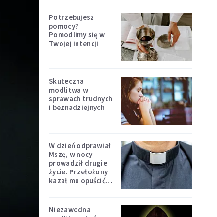
Potrzebujesz
pomocy?
Pomodlimy się w
Twojej intencji
Skuteczna
modlitwa w
sprawach trudnych
i beznadziejnych
W dzień odprawiał
Mszę, w nocy
prowadził drugie
życie. Przełożony
kazał mu opuścić
zakon
Niezawodna