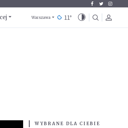
11
°
cej
Warszawa
WYBRANE DLA CIEBIE