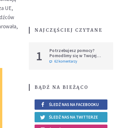
za UE,
odźców
arowała,
NAJCZĘŚCIEJ CZYTANE
Potrzebujesz pomocy?
1
Pomodlimy się w Twojej
intencji
62 komentarzy
BĄDŹ NA BIEŻĄCO
ŚLEDŹ NAS NA FACEBOOKU
ŚLEDŹ NAS NA TWITTERZE