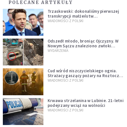
POLECANE ARTYKUŁY
Trzaskowski: dokonaliśmy pierwszej
transkrypcji małżeństw
jednopłciowych. “Tak jak
WIADOMOŚCI Z POLSKI
zapowiadałem, bez zwłoki,
natychmiast”
Odszedł młodo, broniąc Ojczyzny. W
Nowym Sączu znaleziono zwłoki
mężczyzny z czasów potopu
WYDARZENIA
szwedzkiego
Cud wśród niszczycielskiego ognia.
Strażacy gaszący pożary na Roztoczu
opublikowali niezwykłe zdjęcie
WIADOMOŚCI Z POLSKI
Krwawa strzelanina w Lubinie. 21-letni
podejrzany wciąż na wolności
WIADOMOŚCI Z POLSKI