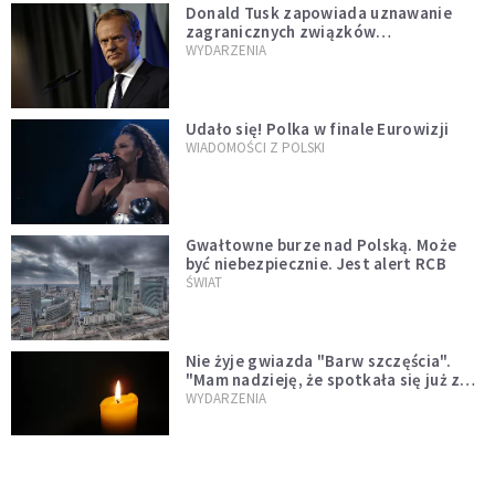
Donald Tusk zapowiada uznawanie
zagranicznych związków
jednopłciowych. "Państwo oblało ten
WYDARZENIA
test"
Udało się! Polka w finale Eurowizji
WIADOMOŚCI Z POLSKI
Gwałtowne burze nad Polską. Może
być niebezpiecznie. Jest alert RCB
ŚWIAT
Nie żyje gwiazda "Barw szczęścia".
"Mam nadzieję, że spotkała się już z
Bogiem, którego tak bardzo kochała"
WYDARZENIA