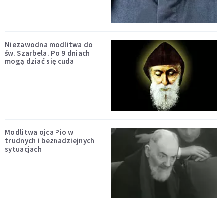
Niezawodna modlitwa do
św. Szarbela. Po 9 dniach
mogą dziać się cuda
Modlitwa ojca Pio w
trudnych i beznadziejnych
sytuacjach