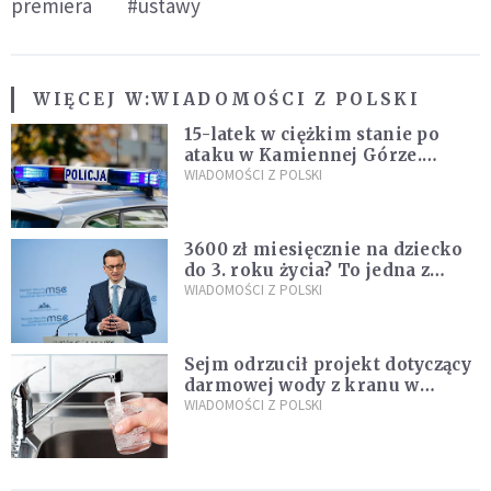
premiera
#ustawy
WIĘCEJ W:
WIADOMOŚCI Z POLSKI
15-latek w ciężkim stanie po
ataku w Kamiennej Górze.
Policja zatrzymała dwóch
WIADOMOŚCI Z POLSKI
nastolatków
3600 zł miesięcznie na dziecko
do 3. roku życia? To jedna z
propozycji programu "Rozwój
WIADOMOŚCI Z POLSKI
Plus"
Sejm odrzucił projekt dotyczący
darmowej wody z kranu w
restauracjach
WIADOMOŚCI Z POLSKI