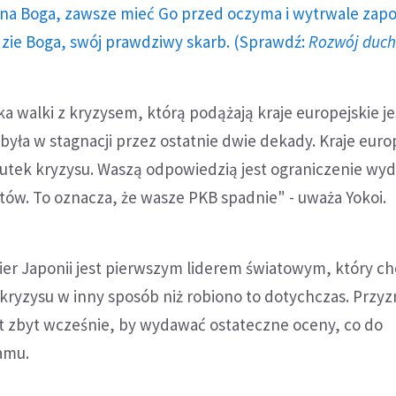
a Boga, zawsze mieć Go przed oczyma i wytrwale zap
dzie Boga, swój prawdziwy skarb. (Sprawdź:
Rozwój duc
a walki z kryzysem, którą podążają kraje europejskie jes
yła w stagnacji przez ostatnie dwie dekady. Kraje euro
kutek kryzysu. Waszą odpowiedzią jest ograniczenie wyd
tów. To oznacza, że wasze PKB spadnie" - uważa Yokoi.
ier Japonii jest pierwszym liderem światowym, który c
ryzysu w inny sposób niż robiono to dotychczas. Przyz
st zbyt wcześnie, by wydawać ostateczne oceny, co do
amu.