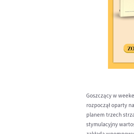
Goszczący w weeken
rozpoczął oparty n
planem trzech strza
stymulacyjny wartoś
zakłada wpompowywa