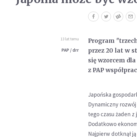
13 lat temu
Program "trzech
przez 20 lat w 
PAP / drr
się wzorcem dl
z PAP współprac
Japońska gospodarka
Dynamiczny rozwój 
tego czasu żaden z 
Dodatkowo ekonomia
Najpierw dotknął ją 