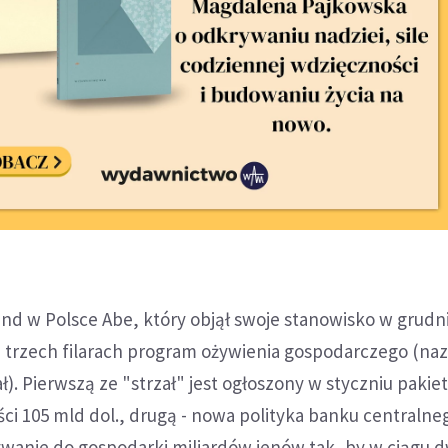
d w Polsce Abe, który objął swoje stanowisko w grudn
a trzech filarach program ożywienia gospodarczego (n
ł). Pierwszą ze "strzał" jest ogłoszony w styczniu pakie
ci 105 mld dol., drugą - nowa polityka banku centralne
nie do gospodarki miliardów jenów tak, by w ciągu d