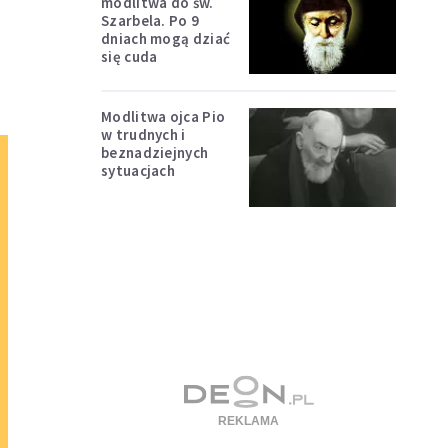
modlitwa do św.
Szarbela. Po 9
dniach mogą dziać
się cuda
Modlitwa ojca Pio
w trudnych i
beznadziejnych
sytuacjach