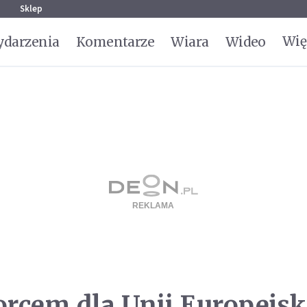
g
Sklep
Wię
darzenia
Komentarze
Wiara
Wideo
rcem dla Unii Europejsk