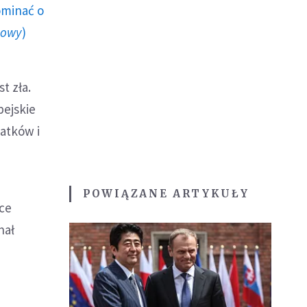
ominać o
howy
)
t zła.
pejskie
atków i
POWIĄZANE ARTYKUŁY
hce
nał