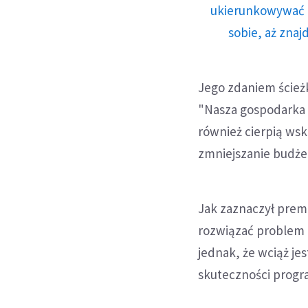
ukierunkowywać n
sobie, aż znaj
Jego zdaniem ścieżk
"Nasza gospodarka b
również cierpią ws
zmniejszanie budże
Jak zaznaczył prem
rozwiązać problem k
jednak, że wciąż je
skuteczności progr