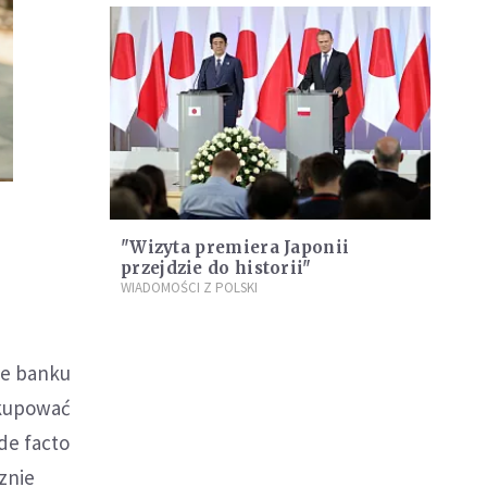
"Wizyta premiera Japonii
przejdzie do historii"
WIADOMOŚCI Z POLSKI
je banku
 kupować
de facto
znie