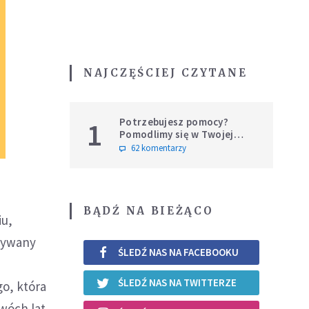
NAJCZĘŚCIEJ CZYTANE
Potrzebujesz pomocy?
1
Pomodlimy się w Twojej
intencji
62 komentarzy
BĄDŹ NA BIEŻĄCO
iu,
azywany
ŚLEDŹ NAS NA FACEBOOKU
t
ŚLEDŹ NAS NA TWITTERZE
go, która
wóch lat