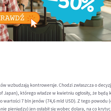
ków wzbudzają kontrowersje. Chodzi zwłaszcza o decyz
of Japan), którego władze w kwietniu ogłosiły, że będą
o wartości 7 bln jenów (74,6 mld USD). Z tego powodu (
ie pieniędzy) jen osłabił się wobec dolara, na co krytyc