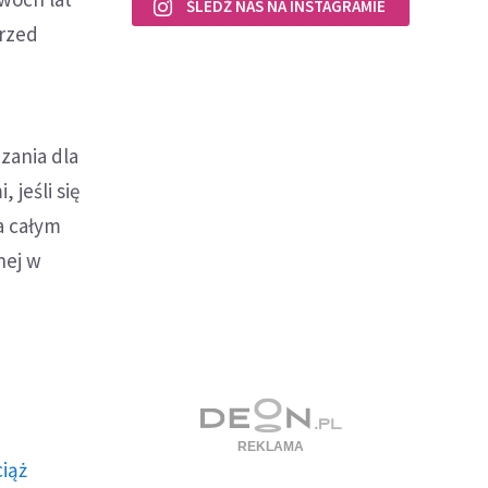
ŚLEDŹ NAS NA INSTAGRAMIE
przed
zania dla
jeśli się
a całym
nej w
ciąż