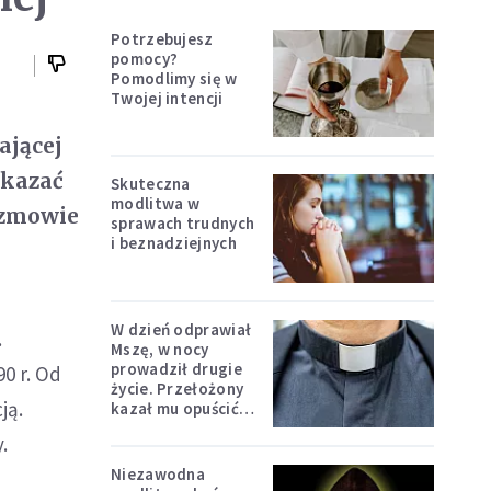
Potrzebujesz
pomocy?
Pomodlimy się w
Twojej intencji
ającej
okazać
Skuteczna
modlitwa w
ozmowie
sprawach trudnych
i beznadziejnych
W dzień odprawiał
.
Mszę, w nocy
prowadził drugie
0 r. Od
życie. Przełożony
ją.
kazał mu opuścić
zakon
.
Niezawodna