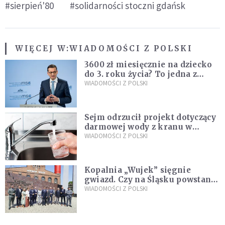
#sierpień'80
#solidarności stoczni gdańsk
WIĘCEJ W:
WIADOMOŚCI Z POLSKI
3600 zł miesięcznie na dziecko
do 3. roku życia? To jedna z
propozycji programu "Rozwój
WIADOMOŚCI Z POLSKI
Plus"
Sejm odrzucił projekt dotyczący
darmowej wody z kranu w
restauracjach
WIADOMOŚCI Z POLSKI
Kopalnia „Wujek” sięgnie
gwiazd. Czy na Śląsku powstanie
„Dolina Krzemowa”?
WIADOMOŚCI Z POLSKI