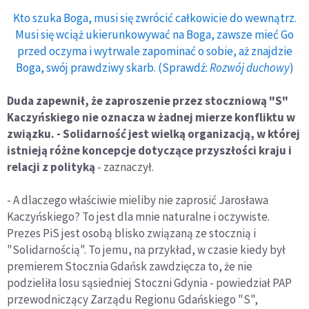
Kto szuka Boga, musi się zwrócić całkowicie do wewnątrz.
Musi się wciąż ukierunkowywać na Boga, zawsze mieć Go
przed oczyma i wytrwale zapominać o sobie, aż znajdzie
Boga, swój prawdziwy skarb. (Sprawdź:
Rozwój duchowy
)
Duda zapewnił, że zaproszenie przez stoczniową "S"
Kaczyńskiego nie oznacza w żadnej mierze konfliktu w
związku. - Solidarność jest wielką organizacją, w której
istnieją różne koncepcje dotyczące przyszłości kraju i
relacji z polityką
- zaznaczył.
- A dlaczego właściwie mieliby nie zaprosić Jarosława
Kaczyńskiego? To jest dla mnie naturalne i oczywiste.
Prezes PiS jest osobą blisko związaną ze stocznią i
"Solidarnością". To jemu, na przykład, w czasie kiedy był
premierem Stocznia Gdańsk zawdzięcza to, że nie
podzieliła losu sąsiedniej Stoczni Gdynia - powiedział PAP
przewodniczący Zarządu Regionu Gdańskiego "S",