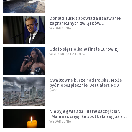
Donald Tusk zapowiada uznawanie
zagranicznych związków
jednopłciowych. "Państwo oblało ten
WYDARZENIA
test"
Udało się! Polka w finale Eurowizji
WIADOMOŚCI Z POLSKI
Gwałtowne burze nad Polską. Może
być niebezpiecznie. Jest alert RCB
ŚWIAT
Nie żyje gwiazda "Barw szczęścia".
"Mam nadzieję, że spotkała się już z
Bogiem, którego tak bardzo kochała"
WYDARZENIA