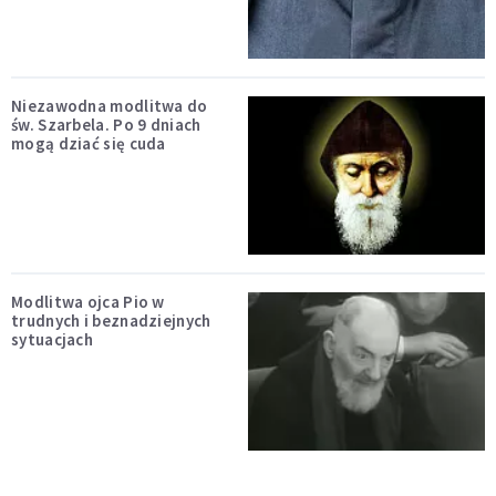
Niezawodna modlitwa do
św. Szarbela. Po 9 dniach
mogą dziać się cuda
Modlitwa ojca Pio w
trudnych i beznadziejnych
sytuacjach