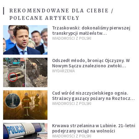
REKOMENDOWANE DLA CIEBIE /
POLECANE ARTYKUŁY
Trzaskowski: dokonaliśmy pierwszej
transkrypcji małżeństw
jednopłciowych. “Tak jak
WIADOMOŚCI Z POLSKI
zapowiadałem, bez zwłoki,
natychmiast”
Odszedł młodo, broniąc Ojczyzny. W
Nowym Sączu znaleziono zwłoki
mężczyzny z czasów potopu
WYDARZENIA
szwedzkiego
Cud wśród niszczycielskiego ognia.
Strażacy gaszący pożary na Roztoczu
opublikowali niezwykłe zdjęcie
WIADOMOŚCI Z POLSKI
Krwawa strzelanina w Lubinie. 21-letni
podejrzany wciąż na wolności
WIADOMOŚCI Z POLSKI