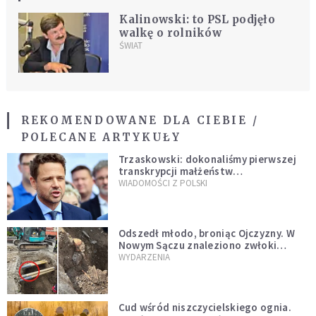
Kalinowski: to PSL podjęło
walkę o rolników
ŚWIAT
REKOMENDOWANE DLA CIEBIE /
POLECANE ARTYKUŁY
Trzaskowski: dokonaliśmy pierwszej
transkrypcji małżeństw
jednopłciowych. “Tak jak
WIADOMOŚCI Z POLSKI
zapowiadałem, bez zwłoki,
natychmiast”
Odszedł młodo, broniąc Ojczyzny. W
Nowym Sączu znaleziono zwłoki
mężczyzny z czasów potopu
WYDARZENIA
szwedzkiego
Cud wśród niszczycielskiego ognia.