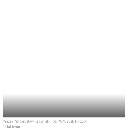
Prezes PiS Jarosław Kaczyński (fot. PAP/Jacek Turczyk)
14 lat temu