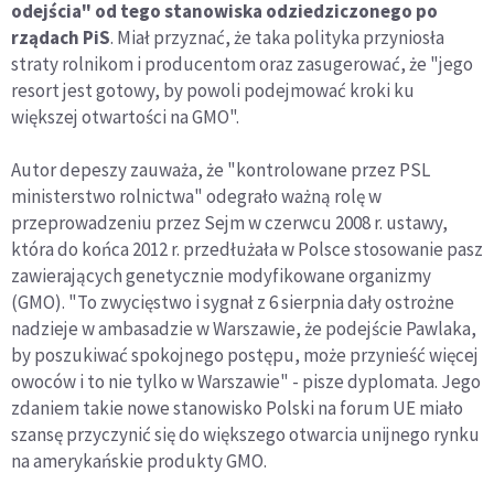
odejścia" od tego stanowiska odziedziczonego po
rządach PiS
. Miał przyznać, że taka polityka przyniosła
straty rolnikom i producentom oraz zasugerować, że "jego
resort jest gotowy, by powoli podejmować kroki ku
większej otwartości na GMO".
Autor depeszy zauważa, że "kontrolowane przez PSL
ministerstwo rolnictwa" odegrało ważną rolę w
przeprowadzeniu przez Sejm w czerwcu 2008 r. ustawy,
która do końca 2012 r. przedłużała w Polsce stosowanie pasz
zawierających genetycznie modyfikowane organizmy
(GMO). "To zwycięstwo i sygnał z 6 sierpnia dały ostrożne
nadzieje w ambasadzie w Warszawie, że podejście Pawlaka,
by poszukiwać spokojnego postępu, może przynieść więcej
owoców i to nie tylko w Warszawie" - pisze dyplomata. Jego
zdaniem takie nowe stanowisko Polski na forum UE miało
szansę przyczynić się do większego otwarcia unijnego rynku
na amerykańskie produkty GMO.