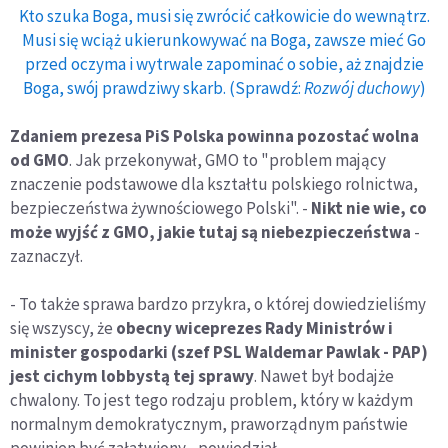
Kto szuka Boga, musi się zwrócić całkowicie do wewnątrz.
Musi się wciąż ukierunkowywać na Boga, zawsze mieć Go
przed oczyma i wytrwale zapominać o sobie, aż znajdzie
Boga, swój prawdziwy skarb. (Sprawdź:
Rozwój duchowy
)
Zdaniem prezesa PiS Polska powinna pozostać wolna
od GMO
. Jak przekonywał, GMO to "problem mający
znaczenie podstawowe dla kształtu polskiego rolnictwa,
bezpieczeństwa żywnościowego Polski". -
Nikt nie wie, co
może wyjść z GMO, jakie tutaj są niebezpieczeństwa
-
zaznaczył.
- To także sprawa bardzo przykra, o której dowiedzieliśmy
się wszyscy, że
obecny wiceprezes Rady Ministrów i
minister gospodarki (szef PSL Waldemar Pawlak - PAP)
jest cichym lobbystą tej sprawy
. Nawet był bodajże
chwalony. To jest tego rodzaju problem, który w każdym
normalnym demokratycznym, praworządnym państwie