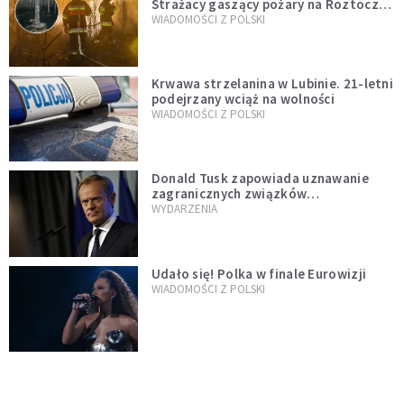
Strażacy gaszący pożary na Roztoczu
opublikowali niezwykłe zdjęcie
WIADOMOŚCI Z POLSKI
Krwawa strzelanina w Lubinie. 21-letni
podejrzany wciąż na wolności
WIADOMOŚCI Z POLSKI
Donald Tusk zapowiada uznawanie
zagranicznych związków
jednopłciowych. "Państwo oblało ten
WYDARZENIA
test"
Udało się! Polka w finale Eurowizji
WIADOMOŚCI Z POLSKI
Gwałtowne burze nad Polską. Może
być niebezpiecznie. Jest alert RCB
ŚWIAT