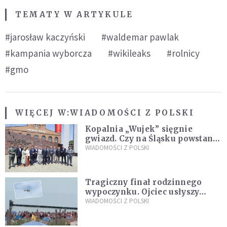
TEMATY W ARTYKULE
#jarosław kaczyński
#waldemar pawlak
#kampania wyborcza
#wikileaks
#rolnicy
#gmo
WIĘCEJ W:
WIADOMOŚCI Z POLSKI
Kopalnia „Wujek” sięgnie
gwiazd. Czy na Śląsku powstanie
„Dolina Krzemowa”?
WIADOMOŚCI Z POLSKI
Tragiczny finał rodzinnego
wypoczynku. Ojciec usłyszy
zarzuty
WIADOMOŚCI Z POLSKI