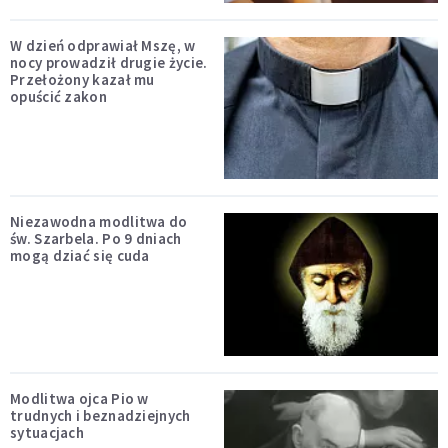
W dzień odprawiał Mszę, w
nocy prowadził drugie życie.
Przełożony kazał mu
opuścić zakon
Niezawodna modlitwa do
św. Szarbela. Po 9 dniach
mogą dziać się cuda
Modlitwa ojca Pio w
trudnych i beznadziejnych
sytuacjach