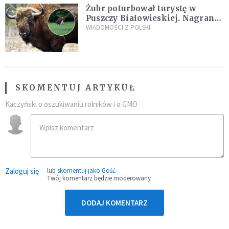
Żubr poturbował turystę w
Puszczy Białowieskiej. Nagranie
daje do myślenia
WIADOMOŚCI Z POLSKI
SKOMENTUJ ARTYKUŁ
Kaczyński o oszukiwaniu rolników i o GMO
Zaloguj się
lub
skomentuj jako Gość
Twój komentarz będzie moderowany
DODAJ KOMENTARZ