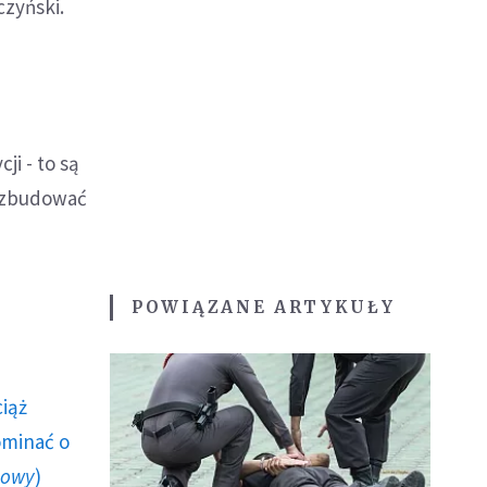
czyński.
ji - to są
ę zbudować
POWIĄZANE ARTYKUŁY
ciąż
ominać o
howy
)