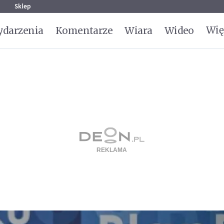
g
Sklep
Wię
darzenia
Komentarze
Wiara
Wideo