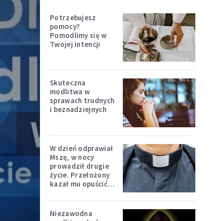
Potrzebujesz
pomocy?
Pomodlimy się w
Twojej intencji
Skuteczna
modlitwa w
sprawach trudnych
i beznadziejnych
W dzień odprawiał
Mszę, w nocy
prowadził drugie
życie. Przełożony
kazał mu opuścić
zakon
Niezawodna