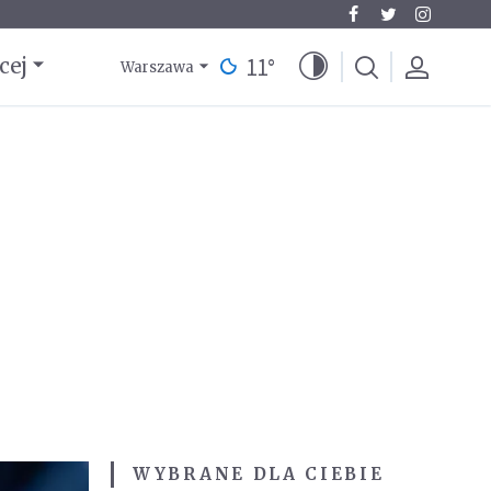
11
°
cej
Warszawa
WYBRANE DLA CIEBIE