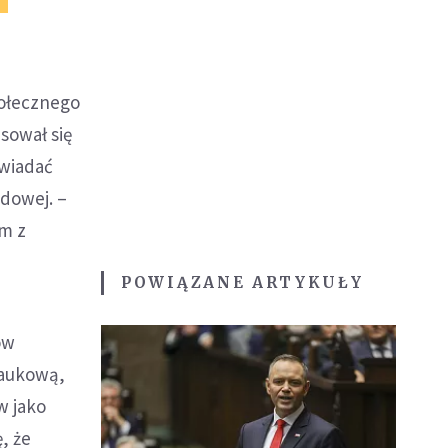
połecznego
sował się
owiadać
udowej. –
ym z
POWIĄZANE ARTYKUŁY
ów
naukową,
w jako
, że