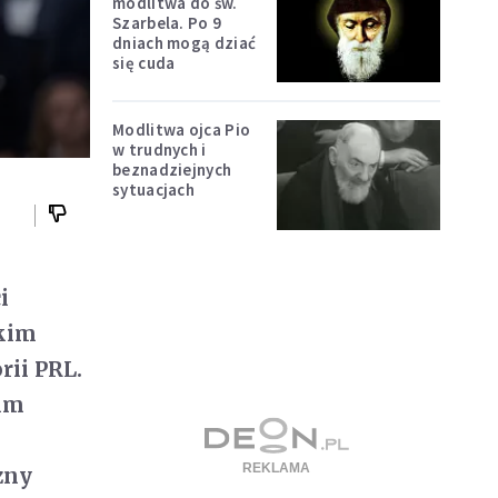
modlitwa do św.
Szarbela. Po 9
dniach mogą dziać
się cuda
Modlitwa ojca Pio
w trudnych i
beznadziejnych
sytuacjach
i
skim
rii PRL.
nim
zny