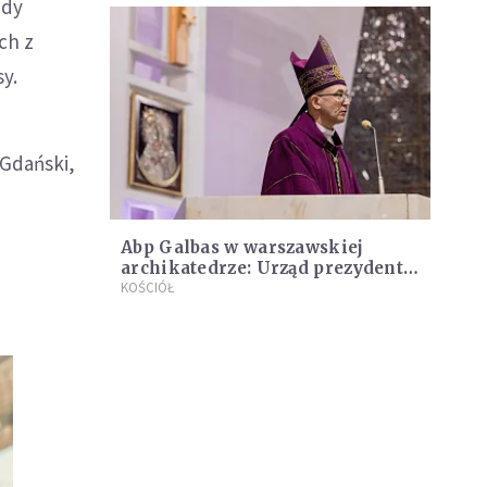
edy
ch z
sy.
 Gdański,
Abp Galbas w warszawskiej
archikatedrze: Urząd prezydenta
powinien nas wszystkich
KOŚCIÓŁ
jednoczyć