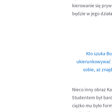
kierowanie się pry
będzie w jego dział
Kto szuka Bo
ukierunkowywać n
sobie, aż znaj
Nieco inny obraz Ka
Studentem był bard
ciężko mu było for