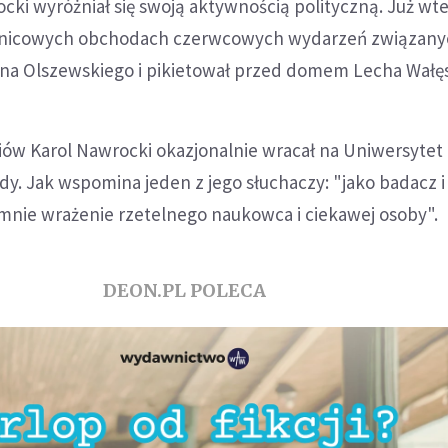
cki wyróżniał się swoją aktywnością polityczną. Już wt
cznicowych obchodach czerwcowych wydarzeń związany
na Olszewskiego i pikietował przed domem Lecha Wałę
iów Karol Nawrocki okazjonalnie wracał na Uniwersytet
y. Jak wspomina jeden z jego słuchaczy: "jako badacz i
 mnie wrażenie rzetelnego naukowca i ciekawej osoby".
DEON.PL POLECA