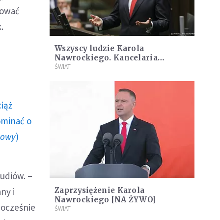
nować
k.
Wszyscy ludzie Karola
Nawrockiego. Kancelaria
nowego prezydenta [LISTA]
ŚWIAT
ciąż
ominać o
howy
)
tudiów. –
ny i
Zaprzysiężenie Karola
Nawrockiego [NA ŻYWO]
nocześnie
ŚWIAT