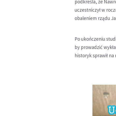
podkreśla, że Nawro
uczestniczył w ro
obaleniem rządu Ja
Po ukończeniu stud
by prowadzić wykład
historyk sprawił na