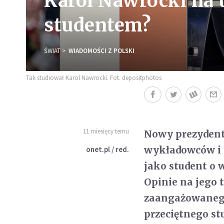
Karol Nawrocki na u
studentem?
ŚWIAT
WIADOMOŚCI Z POLSKI
Tak studiował Karol Nawrocki. Fot. depositphotos
11 miesięcy temu
Nowy prezydent 
wykładowców i 
onet.pl / red.
jako student o 
Opinie na jego 
zaangażowanego
przeciętnego st