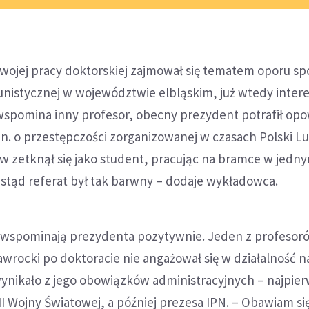
swojej pracy doktorskiej zajmował się tematem oporu s
istycznej w województwie elbląskim, już wtedy intere
 wspomina inny profesor, obecny prezydent potrafił op
in. o przestępczości zorganizowanej w czasach Polski L
w zetknął się jako student, pracując na bramce w jedn
i, stąd referat był tak barwny – dodaje wykładowca.
 wspominają prezydenta pozytywnie. Jeden z profesor
awrocki po doktoracie nie angażował się w działalność 
ynikało z jego obowiązków administracyjnych – najpier
 Wojny Światowej, a później prezesa IPN. – Obawiam się