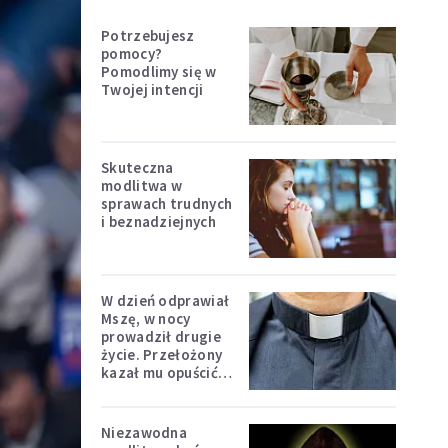
Potrzebujesz
pomocy?
Pomodlimy się w
Twojej intencji
Skuteczna
modlitwa w
sprawach trudnych
i beznadziejnych
W dzień odprawiał
Mszę, w nocy
prowadził drugie
życie. Przełożony
kazał mu opuścić
zakon
Niezawodna