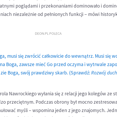
watnymi poglądami i przekonaniami dominowało i domi
aniach niezależnie od pełnionych funkcji – mówi history
DEON.PL POLECA
ga, musi się zwrócić całkowicie do wewnątrz. Musi się w
a Boga, zawsze mieć Go przed oczyma i wytrwale zap
dzie Boga, swój prawdziwy skarb. (Sprawdź:
Rozwój duc
rola Nawrockiego wyłania się z relacji jego kolegów ze s
zo przeciętnym. Podczas obrony był mocno zestresowa
mułować myśli – wspomina jeden z jego znajomych. Jed