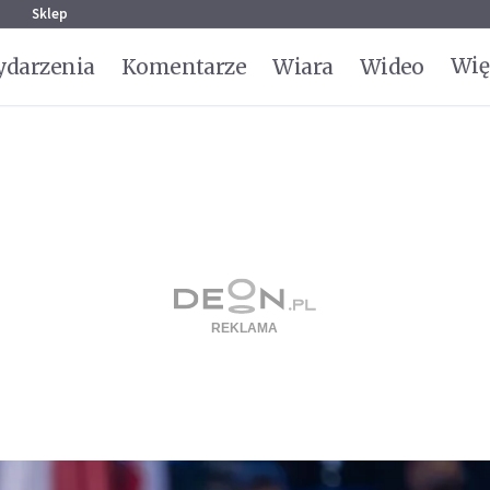
g
Sklep
Wię
darzenia
Komentarze
Wiara
Wideo