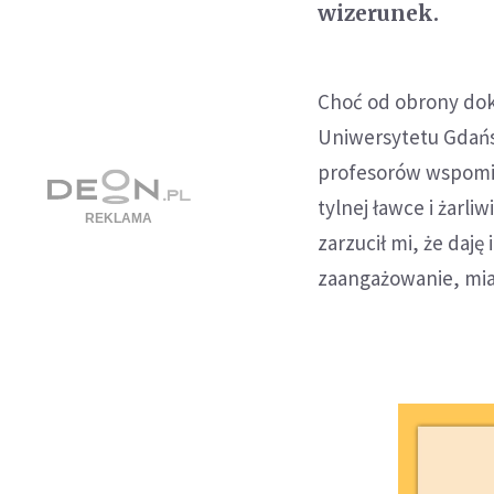
wizerunek.
Choć od obrony dok
Uniwersytetu Gdańs
profesorów wspomi
tylnej ławce i żarl
zarzucił mi, że daj
zaangażowanie, mia