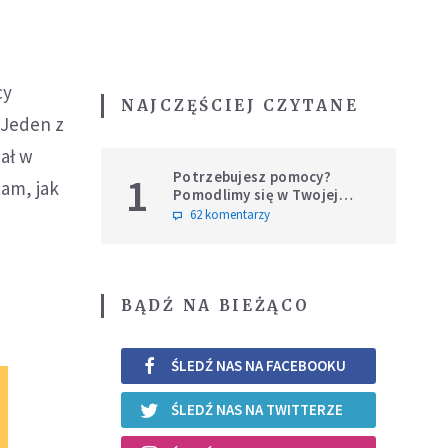
cy
NAJCZĘŚCIEJ CZYTANE
 Jeden z
iał w
Potrzebujesz pomocy?
1
tam, jak
Pomodlimy się w Twojej
intencji
62 komentarzy
BĄDŹ NA BIEŻĄCO
ŚLEDŹ NAS NA FACEBOOKU
ŚLEDŹ NAS NA TWITTERZE