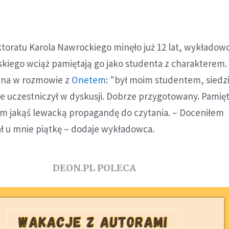
toratu Karola Nawrockiego minęło już 12 lat, wykładow
kiego wciąż pamiętają go jako studenta z charakterem.
na w rozmowie z
Onetem
: "był moim studentem, siedz
iwie uczestniczył w dyskusji. Dobrze przygotowany. Pamię
ę im jakąś lewacką propagandę do czytania. – Doceniłem
ł u mnie piątkę – dodaje wykładowca.
DEON.PL POLECA