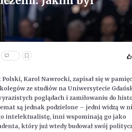
czelni. Jakim był
Polski, Karol Nawrocki, zapisał się w pamięc
kolegów ze studiów na Uniwersytecie Gdań
wyrazistych poglądach i zamiłowaniu do histo
temat są jednak podzielone – jedni widzą w 
 intelektualistę, inni wspominają go jako
udenta, który już wtedy budował swój polityc