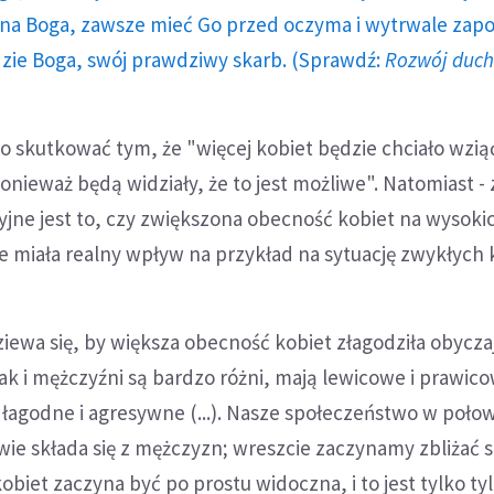
a Boga, zawsze mieć Go przed oczyma i wytrwale zap
dzie Boga, swój prawdziwy skarb. (Sprawdź:
Rozwój duc
to skutkować tym, że "więcej kobiet będzie chciało wzią
ponieważ będą widziały, że to jest możliwe". Natomiast -
yjne jest to, czy zwiększona obecność kobiet na wysoki
 miała realny wpływ na przykład na sytuację zwykłych 
iewa się, by większa obecność kobiet złagodziła obycza
 jak i mężczyźni są bardzo różni, mają lewicowe i prawic
 łagodne i agresywne (...). Nasze społeczeństwo w połow
owie składa się z mężczyzn; wreszcie zaczynamy zbliżać s
obiet zaczyna być po prostu widoczna, i to jest tylko tyle