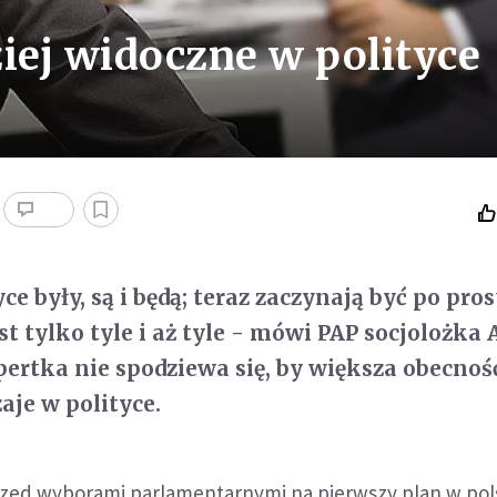
iej widoczne w polityce
ce były, są i będą; teraz zaczynają być po pros
st tylko tyle i aż tyle - mówi PAP socjolożka
pertka nie spodziewa się, by większa obecnoś
aje w polityce.
przed wyborami parlamentarnymi na pierwszy plan w pol