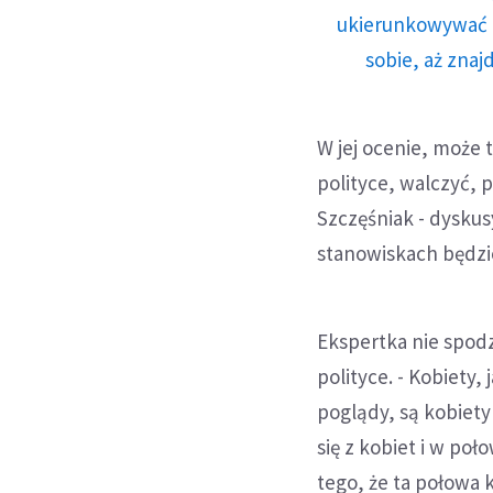
ukierunkowywać n
sobie, aż znaj
W jej ocenie, może 
polityce, walczyć, 
Szczęśniak - dyskus
stanowiskach będzie
Ekspertka nie spodz
polityce. - Kobiety,
poglądy, są kobiety
się z kobiet i w poł
tego, że ta połowa k