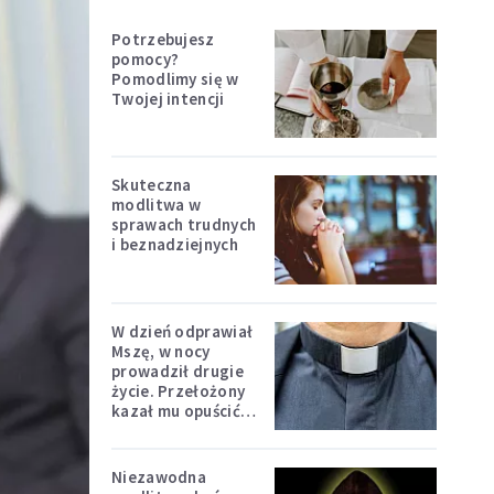
Potrzebujesz
pomocy?
Pomodlimy się w
Twojej intencji
Skuteczna
modlitwa w
sprawach trudnych
i beznadziejnych
W dzień odprawiał
Mszę, w nocy
prowadził drugie
życie. Przełożony
kazał mu opuścić
zakon
Niezawodna