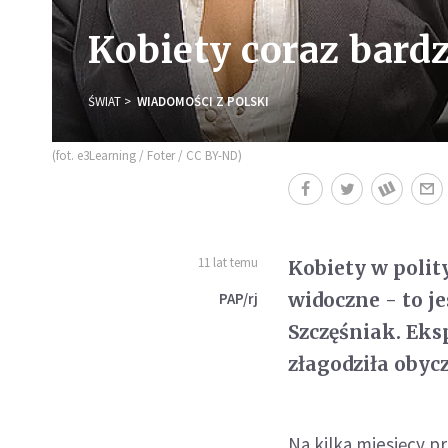
Kobiety coraz bardz
ŚWIAT
WIADOMOŚCI Z POLSKI
(fot. e3Learning / Foter / CC BY-ND)
11 lat temu
Kobiety w polity
widoczne - to je
PAP/rj
Szczęśniak. Eks
złagodziła obycz
Na kilka miesięcy 