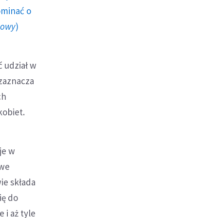
ominać o
howy
)
ć udział w
 zaznacza
ch
kobiet.
je w
owe
ie składa
ię do
 i aż tyle