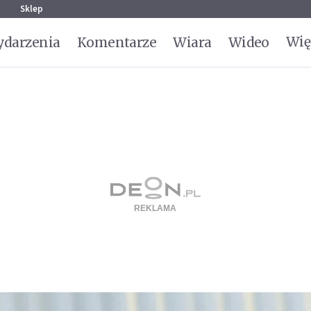
g
Sklep
Wię
darzenia
Komentarze
Wiara
Wideo