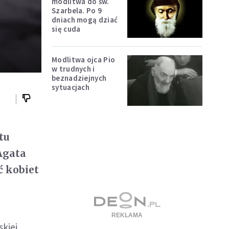
modlitwa do św.
Szarbela. Po 9
dniach mogą dziać
się cuda
Modlitwa ojca Pio
w trudnych i
beznadziejnych
sytuacjach
tu
 Agata
ć kobiet
skiej