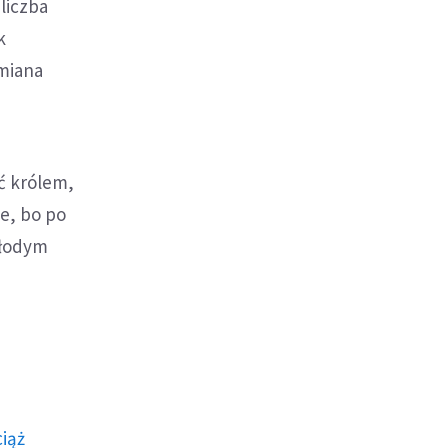
 liczba
k
zmiana
ać królem,
e, bo po
młodym
ciąż