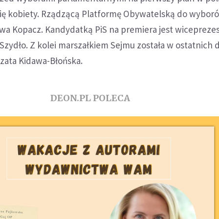
się kobiety. Rządzącą Platformę Obywatelską do wybor
wa Kopacz. Kandydatką PiS na premiera jest wicepreze
zydło. Z kolei marszałkiem Sejmu została w ostatnich 
zata Kidawa-Błońska.
DEON.PL POLECA