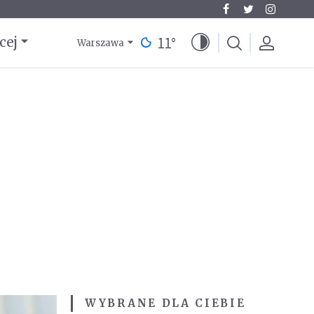
11
°
cej
Warszawa
WYBRANE DLA CIEBIE