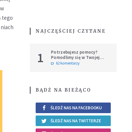
ów
s tego
dniach
NAJCZĘŚCIEJ CZYTANE
Potrzebujesz pomocy?
1
Pomodlimy się w Twojej
intencji
62 komentarzy
BĄDŹ NA BIEŻĄCO
ŚLEDŹ NAS NA FACEBOOKU
ŚLEDŹ NAS NA TWITTERZE