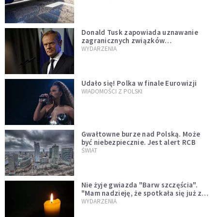
Donald Tusk zapowiada uznawanie
zagranicznych związków
jednopłciowych. "Państwo oblało ten
WYDARZENIA
test"
Udało się! Polka w finale Eurowizji
WIADOMOŚCI Z POLSKI
Gwałtowne burze nad Polską. Może
być niebezpiecznie. Jest alert RCB
ŚWIAT
Nie żyje gwiazda "Barw szczęścia".
"Mam nadzieję, że spotkała się już z
Bogiem, którego tak bardzo kochała"
WYDARZENIA