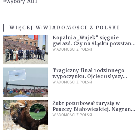
#wybory 2011
WIĘCEJ W:
WIADOMOŚCI Z POLSKI
Kopalnia „Wujek” sięgnie
gwiazd. Czy na Śląsku powstanie
„Dolina Krzemowa”?
WIADOMOŚCI Z POLSKI
Tragiczny finał rodzinnego
wypoczynku. Ojciec usłyszy
zarzuty
WIADOMOŚCI Z POLSKI
Żubr poturbował turystę w
Puszczy Białowieskiej. Nagranie
daje do myślenia
WIADOMOŚCI Z POLSKI