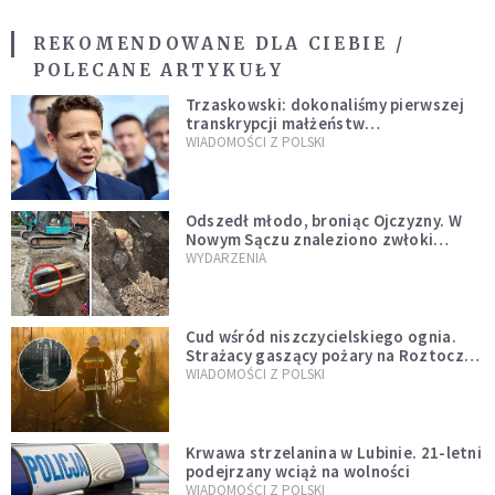
REKOMENDOWANE DLA CIEBIE /
POLECANE ARTYKUŁY
Trzaskowski: dokonaliśmy pierwszej
transkrypcji małżeństw
jednopłciowych. “Tak jak
WIADOMOŚCI Z POLSKI
zapowiadałem, bez zwłoki,
natychmiast”
Odszedł młodo, broniąc Ojczyzny. W
Nowym Sączu znaleziono zwłoki
mężczyzny z czasów potopu
WYDARZENIA
szwedzkiego
Cud wśród niszczycielskiego ognia.
Strażacy gaszący pożary na Roztoczu
opublikowali niezwykłe zdjęcie
WIADOMOŚCI Z POLSKI
Krwawa strzelanina w Lubinie. 21-letni
podejrzany wciąż na wolności
WIADOMOŚCI Z POLSKI