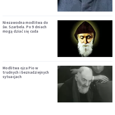
Niezawodna modlitwa do
św. Szarbela. Po 9 dniach
mogą dziać się cuda
Modlitwa ojca Pio w
trudnych i beznadziejnych
sytuacjach