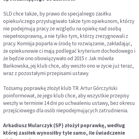
SLD chce także, by prawo do specjalnego zasiłku
opiekuńczego przysługiwało także tym opiekunom, którzy
nie podejmują pracy ze względu na opiekę nad osobą
niepełnosprawną, a nie tylko tym, którzy zrezygnowali z
pracy. Komisja poparła w środę to rozwiązanie, zakładając,
że opiekunowie ci mają podlegać kryterium dochodowego i
że będzie ono obowiązywało od 2015 r. Jak mówiła
Bańkowska, jej klub chce, aby weszło ono w życie już teraz,
wraz z pozostałymi przepisami ustawy.
Tożsamą poprawkę złożył klub TR. Artur Górczyński
poinformował, że jego klub chce, aby wszystkie przepisy
weszły w terminie 14 dni po uchwaleniu ustawy, bez okresu
przejściowego dla osób niepodejmujących zatrudnienia.
Arkadiusz Mularczyk (SP) złożył poprawkę, według
której zasiłek wynosiłby tyle samo, ile świadczenie