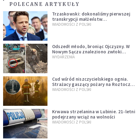
POLECANE ARTYKUŁY
Trzaskowski: dokonaliśmy pierwszej
transkrypcji małżeństw
jednopłciowych. “Tak jak
WIADOMOŚCI Z POLSKI
zapowiadałem, bez zwłoki,
natychmiast”
Odszedł młodo, broniąc Ojczyzny. W
Nowym Sączu znaleziono zwłoki
mężczyzny z czasów potopu
WYDARZENIA
szwedzkiego
Cud wśród niszczycielskiego ognia.
Strażacy gaszący pożary na Roztoczu
opublikowali niezwykłe zdjęcie
WIADOMOŚCI Z POLSKI
Krwawa strzelanina w Lubinie. 21-letni
podejrzany wciąż na wolności
WIADOMOŚCI Z POLSKI