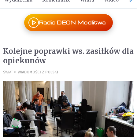
Radio DEON Modlitwa
Kolejne poprawki ws. zasiłków dla
opiekunów
ŚWIAT
WIADOMOŚCI Z POLSKI