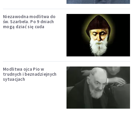
Niezawodna modlitwa do
św. Szarbela. Po 9 dniach
mogą dziać się cuda
Modlitwa ojca Pio w
trudnych i beznadziejnych
sytuacjach