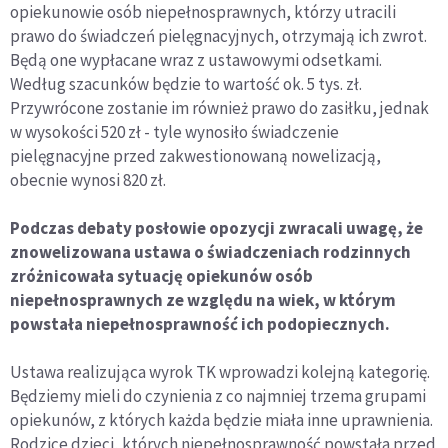
opiekunowie osób niepełnosprawnych, którzy utracili
prawo do świadczeń pielęgnacyjnych, otrzymają ich zwrot.
Będą one wypłacane wraz z ustawowymi odsetkami.
Według szacunków będzie to wartość ok. 5 tys. zł.
Przywrócone zostanie im również prawo do zasiłku, jednak
w wysokości 520 zł - tyle wynosiło świadczenie
pielęgnacyjne przed zakwestionowaną nowelizacją,
obecnie wynosi 820 zł.
Podczas debaty posłowie opozycji zwracali uwagę, że
znowelizowana ustawa o świadczeniach rodzinnych
zróżnicowała sytuację opiekunów osób
niepełnosprawnych ze względu na wiek, w którym
powstała niepełnosprawność ich podopiecznych.
Ustawa realizująca wyrok TK wprowadzi kolejną kategorię.
Będziemy mieli do czynienia z co najmniej trzema grupami
opiekunów, z których każda będzie miała inne uprawnienia.
Rodzice dzieci, których niepełnosprawność powstała przed