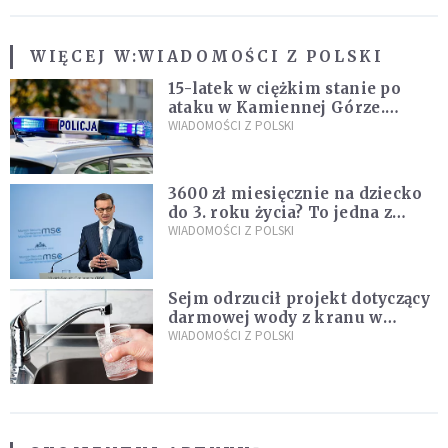
WIĘCEJ W:
WIADOMOŚCI Z POLSKI
15-latek w ciężkim stanie po
ataku w Kamiennej Górze.
Policja zatrzymała dwóch
WIADOMOŚCI Z POLSKI
nastolatków
3600 zł miesięcznie na dziecko
do 3. roku życia? To jedna z
propozycji programu "Rozwój
WIADOMOŚCI Z POLSKI
Plus"
Sejm odrzucił projekt dotyczący
darmowej wody z kranu w
restauracjach
WIADOMOŚCI Z POLSKI