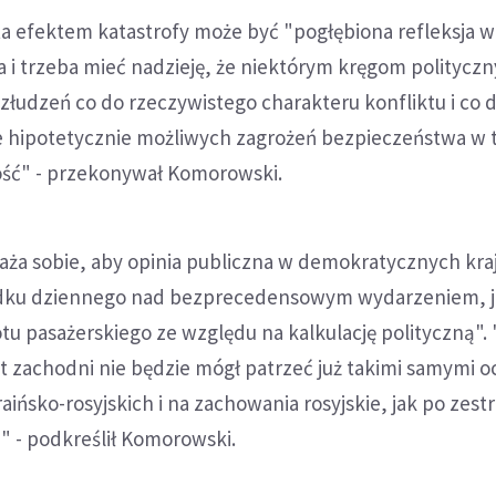
 efektem katastrofy może być "pogłębiona refleksja w
 i trzeba mieć nadzieję, że niektórym kręgom politycz
 złudzeń co do rzeczywistego charakteru konfliktu i co 
ie hipotetycznie możliwych zagrożeń bezpieczeństwa w
łość" - przekonywał Komorowski.
aża sobie, aby opinia publiczna w demokratycznych kra
ądku dziennego nad bezprecedensowym wydarzeniem, ja
tu pasażerskiego ze względu na kalkulację polityczną".
at zachodni nie będzie mógł patrzeć już takimi samymi 
aińsko-rosyjskich i na zachowania rosyjskie, jak po zest
" - podkreślił Komorowski.