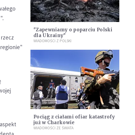
wałego
".
"Zapewniamy o poparciu Polski
dla Ukrainy"
 rzecz
WIADOMOŚCI Z POLSKI
 regionie"
ę
wojej
Pociąg z ciałami ofiar katastrofy
już w Charkowie
 aspekt
WIADOMOŚCI ZE ŚWIATA
ydenta