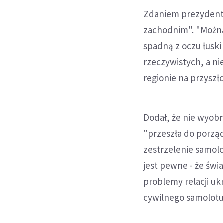
Zdaniem prezydenta
zachodnim". "Można
spadną z oczu łuski
rzeczywistych, a n
regionie na przysz
Dodał, że nie wyobr
"przeszła do porz
zestrzelenie samolo
jest pewne - że świ
problemy relacji ukr
cywilnego samolotu