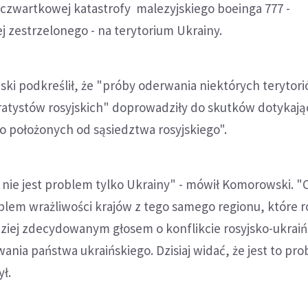
czwartkowej katastrofy malezyjskiego boeinga 777 -
 zestrzelonego - na terytorium Ukrainy.
ki podkreślił, że "próby oderwania niektórych terytor
ratystów rosyjskich" doprowadziły do skutków dotykaj
o położonych od sąsiedztwa rosyjskiego".
to nie jest problem tylko Ukrainy" - mówił Komorowski. "
roblem wrażliwości krajów z tego samego regionu, które 
dziej zdecydowanym głosem o konflikcie rosyjsko-ukrai
wania państwa ukraińskiego. Dzisiaj widać, że jest to pr
ył.