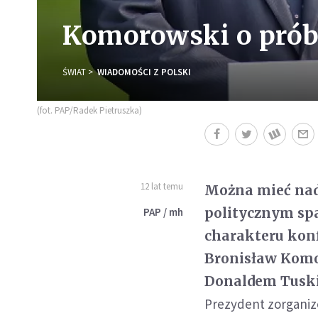
Komorowski o próbi
ŚWIAT
WIADOMOŚCI Z POLSKI
(fot. PAP/Radek Pietruszka)
12 lat temu
Można mieć nad
politycznym spa
PAP / mh
charakteru konf
Bronisław Komo
Donaldem Tusk
Prezydent zorganiz