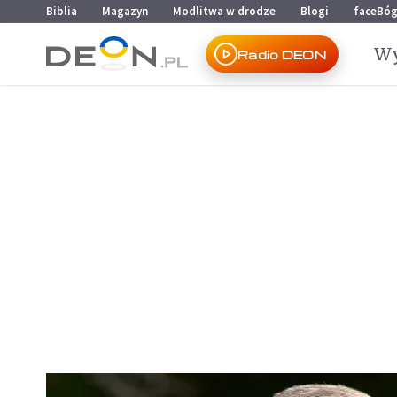
Przejdź do menu głównego
Przejdź do treści
Biblia
Magazyn
Modlitwa w drodze
Blogi
faceBó
Wy
Radio DEON