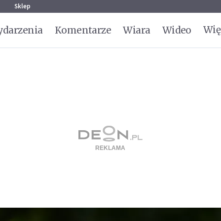
g
Sklep
Wię
darzenia
Komentarze
Wiara
Wideo