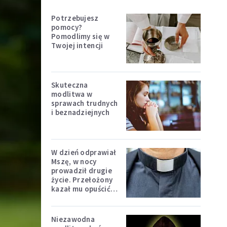
Potrzebujesz
pomocy?
Pomodlimy się w
Twojej intencji
Skuteczna
modlitwa w
sprawach trudnych
i beznadziejnych
W dzień odprawiał
Mszę, w nocy
prowadził drugie
życie. Przełożony
kazał mu opuścić
zakon
Niezawodna