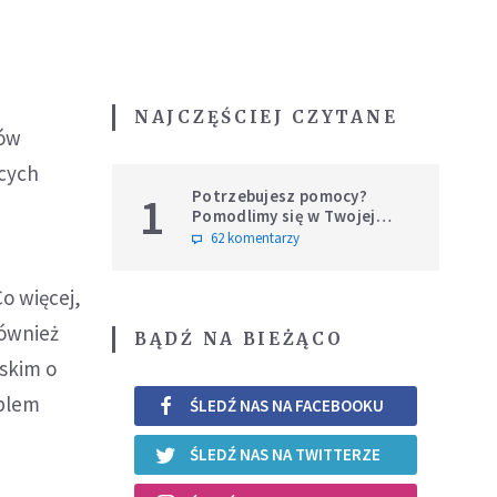
NAJCZĘŚCIEJ CZYTANE
iów
ących
Potrzebujesz pomocy?
1
Pomodlimy się w Twojej
intencji
62 komentarzy
Co więcej,
również
BĄDŹ NA BIEŻĄCO
ńskim o
oblem
ŚLEDŹ NAS NA FACEBOOKU
ŚLEDŹ NAS NA TWITTERZE