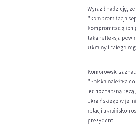
Wyraził nadzieję, ż
"kompromitacja sepa
kompromitacją ich 
taka refleksja powi
Ukrainy i całego re
Komorowski zaznacz
"Polska należała do
jednoznaczną tezą,
ukraińskiego w jej 
relacji ukraińsko-r
prezydent.