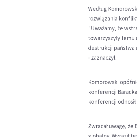
Według Komorowski
rozwiązania konflikt
"Uważamy, że wstrz
towarzyszyły temu d
destrukcji państwa 
- zaznaczył.
Komorowski opóźnił
konferencji Barack
konferencji odnosił
Zwracał uwagę, że B
globalny. Wyraził te