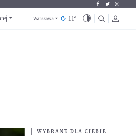
11
°
cej
Warszawa
WYBRANE DLA CIEBIE