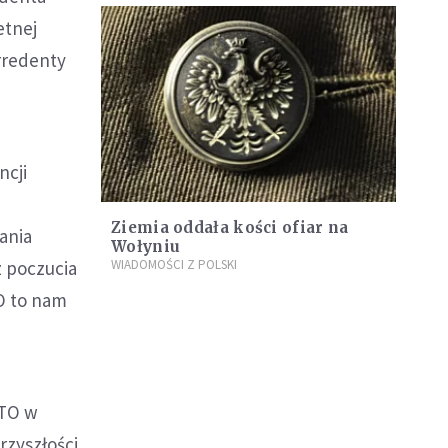
etnej
irredenty
ncji
Ziemia oddała kości ofiar na
ania
Wołyniu
z poczucia
WIADOMOŚCI Z POLSKI
 O to nam
ATO w
rzyszłości