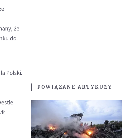
że
nany, że
unku do
a Polski.
z
POWIĄZANE ARTYKUŁY
westie
ił