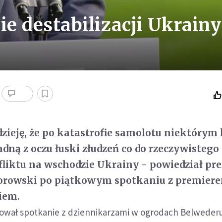
e destabilizacji Ukrainy
zieję, że po katastrofie samolotu niektórym
dną z oczu łuski złudzeń co do rzeczywistego
liktu na wschodzie Ukrainy - powiedział pr
rowski po piątkowym spotkaniu z premier
iem.
ował spotkanie z dziennikarzami w ogrodach Belwederu