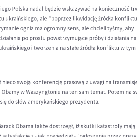
ego Polska nadal będzie wskazywać na konieczność tr
u ukraińskiego, ale "poprzez likwidację źródła konfliktu
ymanie ognia ma ogromny sens, ale chcielibyśmy, aby
ziałania po prostu powstrzymujące próby i działania na
ukraińskiego i tworzenia na stałe źródła konfliktu w tym
 nieco swoją konferencję prasową z uwagi na transmisj
a Obamy w Waszyngtonie na ten sam temat. Potem na s
 się do słów amerykańskiego prezydenta.
arack Obama także dostrzegł, iż skutki katastrofy mają
ż satysfakcję z - jak powiedział - "ogłoszenia przez prez