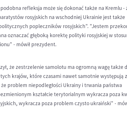
e podobna refleksja może się dokonać także na Kremlu - 
ratystów rosyjskich na wschodniej Ukrainie jest także
politycznych popleczników rosyjskich". "Jestem przeko
nna oznaczać głęboką korektę polityki rosyjskiej w stos
gionu" - mówił prezydent.
ył, że zestrzelenie samolotu ma ogromną wagę także dl
 tych krajów, które czasami nawet samotnie występują 
 że problem niepodległości Ukrainy i trwania państwa
niezmienionym kształcie terytorialnym wykracza poza k
osyjskich, wykracza poza problem czysto ukraiński" - mów