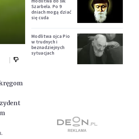
modlitwa do św.
Szarbela. Po 9
dniach mogą dziać
się cuda
Modlitwa ojca Pio
w trudnych i
beznadziejnych
sytuacjach
 kręgom
ezydent
em
.