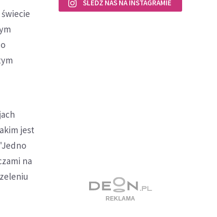
ŚLEDŹ NAS NA INSTAGRAMIE
 świecie
nym
do
 tym
jach
kim jest
 "Jedno
oczami na
rzeleniu