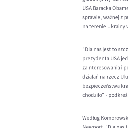
USA Baracka Obamę 
sprawie, ważnej z pu
na terenie Ukrainy 
"Dla nas jest to sz
prezydenta USA je
zainteresowania i 
działań na rzecz Ukr
bezpieczeństwa kraj
chodziło" - podkreśl
Według Komorowskie
Newport. "Dla nas t