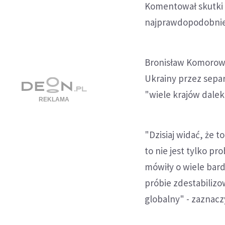
Komentował skutki 
najprawdopodobniej
Bronisław Komorows
Ukrainy przez sepa
"wiele krajów dalek
"Dzisiaj widać, że 
to nie jest tylko p
mówiły o wiele bar
próbie zdestabilizo
globalny" - zaznacz