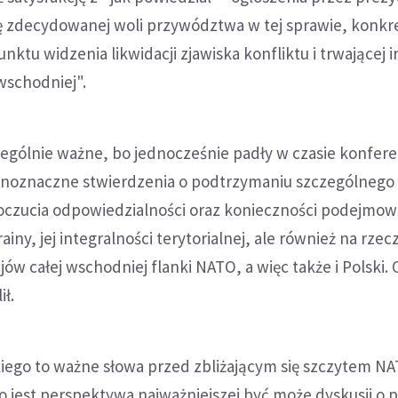
zdecydowanej woli przywództwa w tej sprawie, konkr
nktu widzenia likwidacji zjawiska konfliktu i trwającej 
wschodniej".
czególnie ważne, bo jednocześnie padły w czasie konfere
dnoznaczne stwierdzenia o podtrzymaniu szczególnego
poczucia odpowiedzialności oraz konieczności podejmow
ainy, jej integralności terytorialnej, ale również na rzec
ów całej wschodniej flanki NATO, a więc także i Polski.
ił.
go to ważne słowa przed zbliżającym się szczytem N
o jest perspektywa najważniejszej być może dyskusji o p