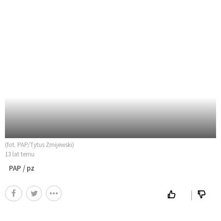
(fot. PAP/Tytus Żmijewski)
13 lat temu
PAP / pz