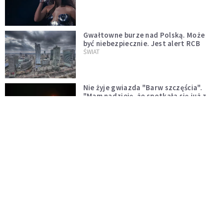
Gwałtowne burze nad Polską. Może
być niebezpiecznie. Jest alert RCB
ŚWIAT
Nie żyje gwiazda "Barw szczęścia".
"Mam nadzieję, że spotkała się już z
Bogiem, którego tak bardzo kochała"
WYDARZENIA