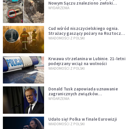
Nowym Sączu znaleziono zwłoki
mężczyzny z czasów potopu
WYDARZENIA
szwedzkiego
Cud wśród niszczycielskiego ognia.
Strażacy gaszący pożary na Roztoczu
opublikowali niezwykłe zdjęcie
WIADOMOŚCI Z POLSKI
Krwawa strzelanina w Lubinie. 21-letni
podejrzany wciąż na wolności
WIADOMOŚCI Z POLSKI
Donald Tusk zapowiada uznawanie
zagranicznych związków
jednopłciowych. "Państwo oblało ten
WYDARZENIA
test"
Udało się! Polka w finale Eurowizji
WIADOMOŚCI Z POLSKI