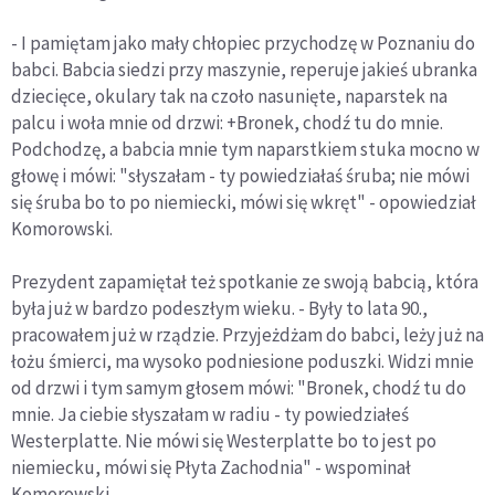
- I pamiętam jako mały chłopiec przychodzę w Poznaniu do
babci. Babcia siedzi przy maszynie, reperuje jakieś ubranka
dziecięce, okulary tak na czoło nasunięte, naparstek na
palcu i woła mnie od drzwi: +Bronek, chodź tu do mnie.
Podchodzę, a babcia mnie tym naparstkiem stuka mocno w
głowę i mówi: "słyszałam - ty powiedziałaś śruba; nie mówi
się śruba bo to po niemiecki, mówi się wkręt" - opowiedział
Komorowski.
Prezydent zapamiętał też spotkanie ze swoją babcią, która
była już w bardzo podeszłym wieku. - Były to lata 90.,
pracowałem już w rządzie. Przyjeżdżam do babci, leży już na
łożu śmierci, ma wysoko podniesione poduszki. Widzi mnie
od drzwi i tym samym głosem mówi: "Bronek, chodź tu do
mnie. Ja ciebie słyszałam w radiu - ty powiedziałeś
Westerplatte. Nie mówi się Westerplatte bo to jest po
niemiecku, mówi się Płyta Zachodnia" - wspominał
Komorowski.