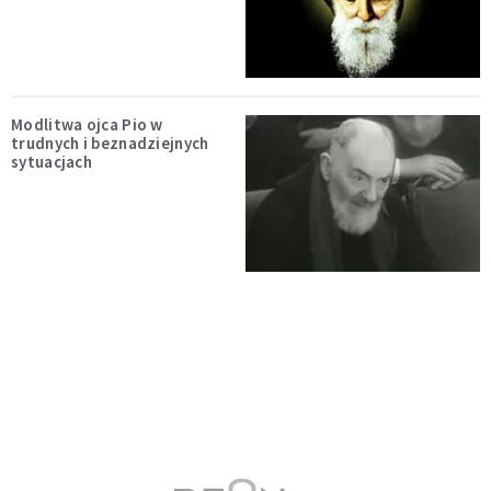
Modlitwa ojca Pio w
trudnych i beznadziejnych
sytuacjach