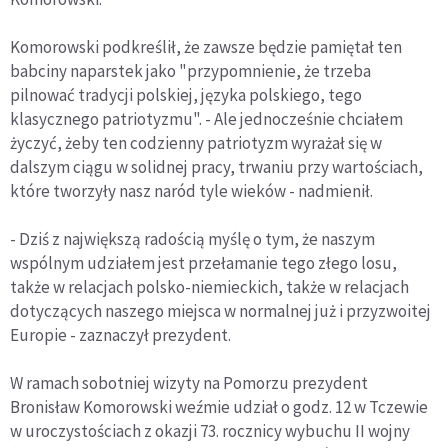
Komorowski podkreślił, że zawsze będzie pamiętał ten
babciny naparstek jako "przypomnienie, że trzeba
pilnować tradycji polskiej, języka polskiego, tego
klasycznego patriotyzmu". - Ale jednocześnie chciałem
życzyć, żeby ten codzienny patriotyzm wyrażał się w
dalszym ciągu w solidnej pracy, trwaniu przy wartościach,
które tworzyły nasz naród tyle wieków - nadmienił.
- Dziś z największą radością myślę o tym, że naszym
wspólnym udziałem jest przełamanie tego złego losu,
także w relacjach polsko-niemieckich, także w relacjach
dotyczących naszego miejsca w normalnej już i przyzwoitej
Europie - zaznaczył prezydent.
W ramach sobotniej wizyty na Pomorzu prezydent
Bronisław Komorowski weźmie udział o godz. 12 w Tczewie
w uroczystościach z okazji 73. rocznicy wybuchu II wojny