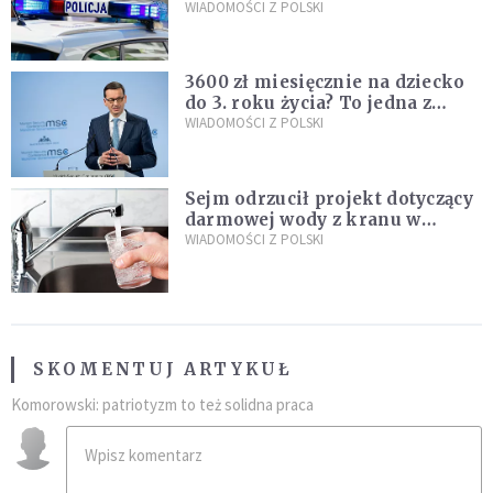
Policja zatrzymała dwóch
WIADOMOŚCI Z POLSKI
nastolatków
3600 zł miesięcznie na dziecko
do 3. roku życia? To jedna z
propozycji programu "Rozwój
WIADOMOŚCI Z POLSKI
Plus"
Sejm odrzucił projekt dotyczący
darmowej wody z kranu w
restauracjach
WIADOMOŚCI Z POLSKI
SKOMENTUJ ARTYKUŁ
Komorowski: patriotyzm to też solidna praca