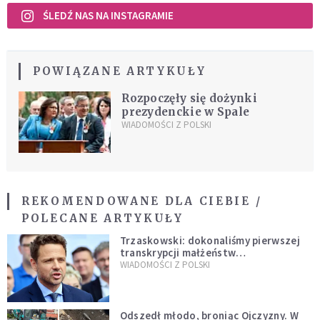
ŚLEDŹ NAS NA INSTAGRAMIE
POWIĄZANE ARTYKUŁY
Rozpoczęły się dożynki
prezydenckie w Spale
WIADOMOŚCI Z POLSKI
REKOMENDOWANE DLA CIEBIE /
POLECANE ARTYKUŁY
Trzaskowski: dokonaliśmy pierwszej
transkrypcji małżeństw
jednopłciowych. “Tak jak
WIADOMOŚCI Z POLSKI
zapowiadałem, bez zwłoki,
natychmiast”
Odszedł młodo, broniąc Ojczyzny. W