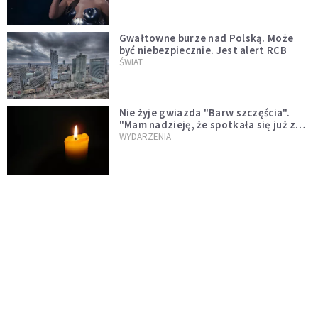
Gwałtowne burze nad Polską. Może
być niebezpiecznie. Jest alert RCB
ŚWIAT
Nie żyje gwiazda "Barw szczęścia".
"Mam nadzieję, że spotkała się już z
Bogiem, którego tak bardzo kochała"
WYDARZENIA