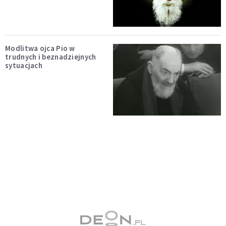
Modlitwa ojca Pio w
trudnych i beznadziejnych
sytuacjach