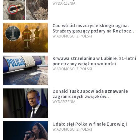
mężczyzny z czasów potopu
WYDARZENIA
szwedzkiego
Cud wśród niszczycielskiego ognia.
Strażacy gaszący pożary na Roztoczu
opublikowali niezwykłe zdjęcie
WIADOMOŚCI Z POLSKI
Krwawa strzelanina w Lubinie. 21-letni
podejrzany wciąż na wolności
WIADOMOŚCI Z POLSKI
Donald Tusk zapowiada uznawanie
zagranicznych związków
jednopłciowych. "Państwo oblało ten
WYDARZENIA
test"
Udało się! Polka w finale Eurowizji
WIADOMOŚCI Z POLSKI