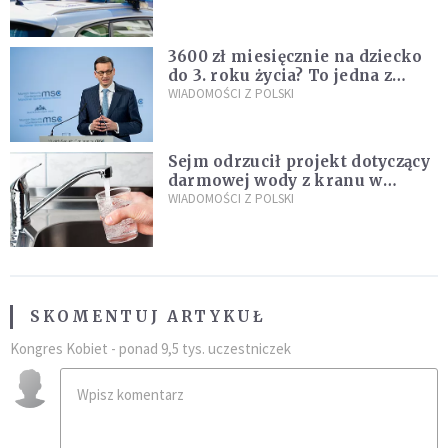
nastolatków
3600 zł miesięcznie na dziecko
do 3. roku życia? To jedna z
propozycji programu "Rozwój
WIADOMOŚCI Z POLSKI
Plus"
Sejm odrzucił projekt dotyczący
darmowej wody z kranu w
restauracjach
WIADOMOŚCI Z POLSKI
SKOMENTUJ ARTYKUŁ
Kongres Kobiet - ponad 9,5 tys. uczestniczek