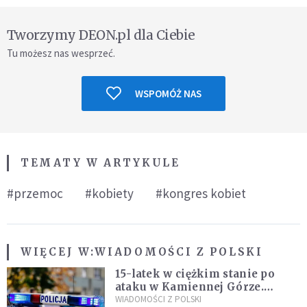
Tworzymy DEON.pl dla Ciebie
Tu możesz nas wesprzeć.
WSPOMÓŻ NAS
TEMATY W ARTYKULE
#przemoc
#kobiety
#kongres kobiet
WIĘCEJ W:
WIADOMOŚCI Z POLSKI
15-latek w ciężkim stanie po
ataku w Kamiennej Górze.
Policja zatrzymała dwóch
WIADOMOŚCI Z POLSKI