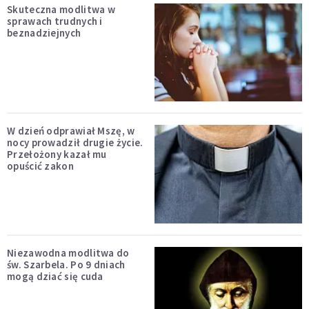
Skuteczna modlitwa w
sprawach trudnych i
beznadziejnych
W dzień odprawiał Mszę, w
nocy prowadził drugie życie.
Przełożony kazał mu
opuścić zakon
Niezawodna modlitwa do
św. Szarbela. Po 9 dniach
mogą dziać się cuda