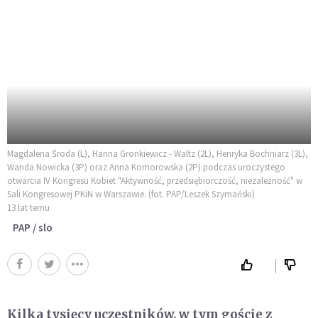
Magdalena Środa (L), Hanna Gronkiewicz - Waltz (2L), Henryka Bochniarz (3L),
Wanda Nowicka (3P) oraz Anna Komorowska (2P) podczas uroczystego
otwarcia IV Kongresu Kobiet "Aktywność, przedsiębiorczość, niezależność" w
Sali Kongresowej PKiN w Warszawie. (fot. PAP/Leszek Szymański)
13 lat temu
PAP / slo
Kilka tysięcy uczestników, w tym goście z