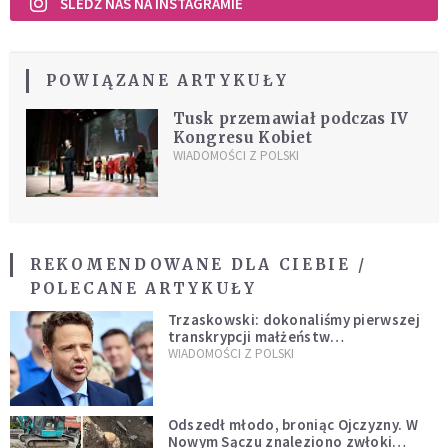
ŚLEDŹ NAS NA INSTAGRAMIE
POWIĄZANE ARTYKUŁY
Tusk przemawiał podczas IV
Kongresu Kobiet
WIADOMOŚCI Z POLSKI
REKOMENDOWANE DLA CIEBIE /
POLECANE ARTYKUŁY
Trzaskowski: dokonaliśmy pierwszej
transkrypcji małżeństw
jednopłciowych. “Tak jak
WIADOMOŚCI Z POLSKI
zapowiadałem, bez zwłoki,
natychmiast”
Odszedł młodo, broniąc Ojczyzny. W
Nowym Sączu znaleziono zwłoki