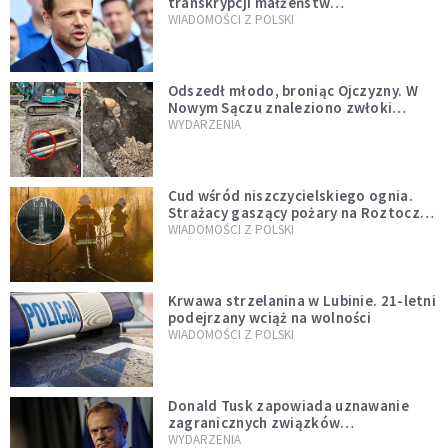
transkrypcji małżeństw
jednopłciowych. “Tak jak
WIADOMOŚCI Z POLSKI
zapowiadałem, bez zwłoki,
natychmiast”
Odszedł młodo, broniąc Ojczyzny. W
Nowym Sączu znaleziono zwłoki
mężczyzny z czasów potopu
WYDARZENIA
szwedzkiego
Cud wśród niszczycielskiego ognia.
Strażacy gaszący pożary na Roztoczu
opublikowali niezwykłe zdjęcie
WIADOMOŚCI Z POLSKI
Krwawa strzelanina w Lubinie. 21-letni
podejrzany wciąż na wolności
WIADOMOŚCI Z POLSKI
Donald Tusk zapowiada uznawanie
zagranicznych związków
jednopłciowych. "Państwo oblało ten
WYDARZENIA