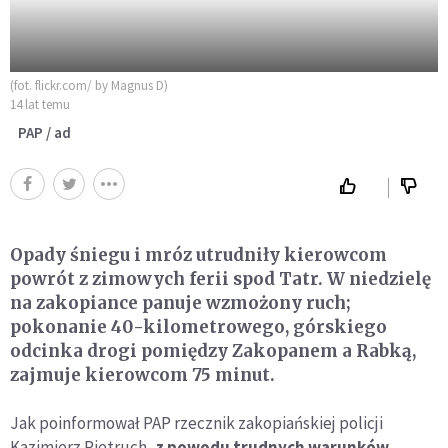
(fot. flickr.com/ by Magnus D)
14 lat temu
PAP / ad
Opady śniegu i mróz utrudniły kierowcom
powrót z zimowych ferii spod Tatr. W niedzielę
na zakopiance panuje wzmożony ruch;
pokonanie 40-kilometrowego, górskiego
odcinka drogi pomiędzy Zakopanem a Rabką,
zajmuje kierowcom 75 minut.
Jak poinformował PAP rzecznik zakopiańskiej policji
Kazimierz Pietruch,
z powodu trudnych warunków