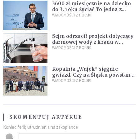
3600 zł miesięcznie na dziecko
do 3. roku życia? To jedna z
propozycji programu "Rozwój
WIADOMOŚCI Z POLSKI
Plus"
Sejm odrzucił projekt dotyczący
darmowej wody z kranu w
restauracjach
WIADOMOŚCI Z POLSKI
Kopalnia „Wujek” sięgnie
gwiazd. Czy na Śląsku powstanie
„Dolina Krzemowa”?
WIADOMOŚCI Z POLSKI
SKOMENTUJ ARTYKUŁ
Koniec ferii; utrudnienia na zakopiance