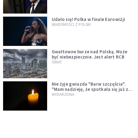
test"
Udało się! Polka w finale Eurowizji
WIADOMOŚCI Z POLSKI
Gwałtowne burze nad Polską. Może
być niebezpiecznie. Jest alert RCB
ŚWIAT
Nie żyje gwiazda "Barw szczęścia".
"Mam nadzieję, że spotkała się już z
Bogiem, którego tak bardzo kochała"
WYDARZENIA