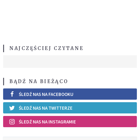
NAJCZĘŚCIEJ CZYTANE
BĄDŹ NA BIEŻĄCO
ŚLEDŹ NAS NA FACEBOOKU
ŚLEDŹ NAS NA TWITTERZE
ŚLEDŹ NAS NA INSTAGRAMIE