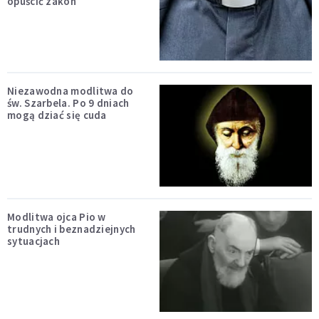
opuścić zakon
Niezawodna modlitwa do
św. Szarbela. Po 9 dniach
mogą dziać się cuda
Modlitwa ojca Pio w
trudnych i beznadziejnych
sytuacjach