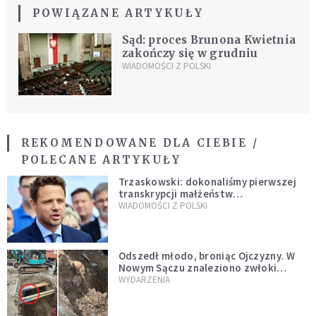
POWIĄZANE ARTYKUŁY
Sąd: proces Brunona Kwietnia
zakończy się w grudniu
WIADOMOŚCI Z POLSKI
REKOMENDOWANE DLA CIEBIE /
POLECANE ARTYKUŁY
Trzaskowski: dokonaliśmy pierwszej
transkrypcji małżeństw
jednopłciowych. “Tak jak
WIADOMOŚCI Z POLSKI
zapowiadałem, bez zwłoki,
natychmiast”
Odszedł młodo, broniąc Ojczyzny. W
Nowym Sączu znaleziono zwłoki
mężczyzny z czasów potopu
WYDARZENIA
szwedzkiego