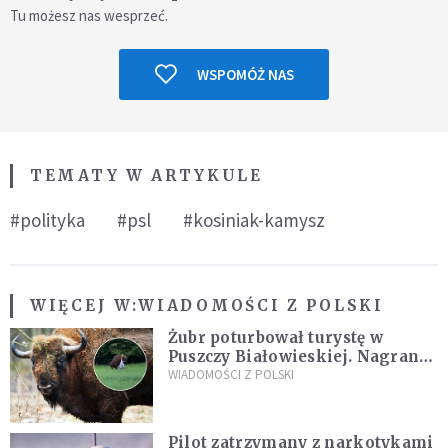
Tu możesz nas wesprzeć.
WSPOMÓŻ NAS
TEMATY W ARTYKULE
#polityka
#psl
#kosiniak-kamysz
WIĘCEJ W:
WIADOMOŚCI Z POLSKI
Żubr poturbował turystę w
Puszczy Białowieskiej. Nagranie
daje do myślenia
WIADOMOŚCI Z POLSKI
Pilot zatrzymany z narkotykami