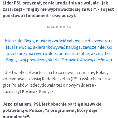
Lider PSL przyznał, że nie urodził się na wsi, ale - jak
zastrzegł - "nigdy nie wyprowadził się ze wsi". - To jest
podstawa i fundament - oświadczył.
DEON.PL POLECA
Kto szuka Boga, musi się zwrócić całkowicie do wewnątrz.
Musi się wciąż ukierunkowywać na Boga, zawsze mieć Go
przed oczyma i wytrwale zapominać o sobie, aż znajdzie
Boga, swój prawdziwy skarb. (Sprawdź:
Rozwój duchowy
)
- Jest wielka otwartość na to co nowe, na zmiany, Polacy
zdecydowali i dzisiaj Rada Naczelna (PSL) wsłuchała się w
głos Polaków i zdecydowała też o nowym liderze -
zaznaczył Kosiniak-Kamysz.
Jego zdaniem, PSL jest obecnie partią niezwykle
potrzebną w Polsce, "z programem, który daje
normalność".