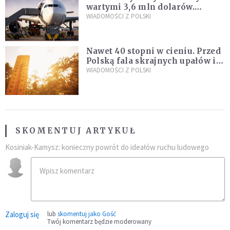
wartymi 3,6 mln dolarów.
Śledczy podejrzewają, że latał
WIADOMOŚCI Z POLSKI
pod ich wpływem
Nawet 40 stopni w cieniu. Przed
Polską fala skrajnych upałów i
gwałtowne burze
WIADOMOŚCI Z POLSKI
SKOMENTUJ ARTYKUŁ
Kosiniak-Kamysz: konieczny powrót do ideałów ruchu ludowego
Zaloguj się
lub
skomentuj jako Gość
Twój komentarz będzie moderowany