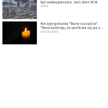
być niebezpiecznie. Jest alert RCB
ŚWIAT
Nie żyje gwiazda "Barw szczęścia".
"Mam nadzieję, że spotkała się już z
Bogiem, którego tak bardzo kochała"
WYDARZENIA