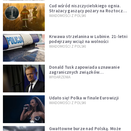
Cud wśród niszczycielskiego ognia.
Strażacy gaszący pożary na Roztoczu
opublikowali niezwykłe zdjęcie
WIADOMOŚCI Z POLSKI
Krwawa strzelanina w Lubinie. 21-letni
podejrzany wciąż na wolności
WIADOMOŚCI Z POLSKI
Donald Tusk zapowiada uznawanie
zagranicznych związków
jednopłciowych. "Państwo oblało ten
WYDARZENIA
test"
Udało się! Polka w finale Eurowizji
WIADOMOŚCI Z POLSKI
Gwałtowne burze nad Polską. Może