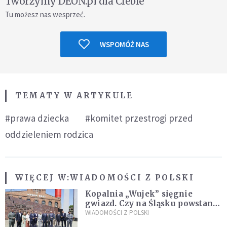
Tworzymy DEON.pl dla Ciebie
Tu możesz nas wesprzeć.
WSPOMÓŻ NAS
TEMATY W ARTYKULE
#prawa dziecka
#komitet przestrogi przed
oddzieleniem rodzica
WIĘCEJ W:
WIADOMOŚCI Z POLSKI
Kopalnia „Wujek” sięgnie
gwiazd. Czy na Śląsku powstanie
„Dolina Krzemowa”?
WIADOMOŚCI Z POLSKI