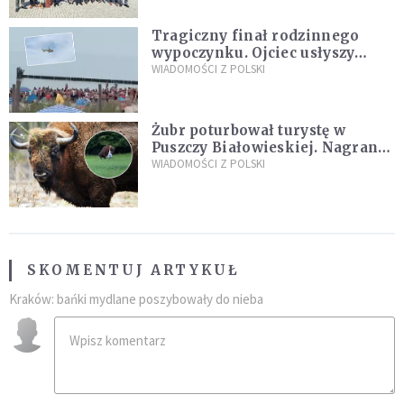
Tragiczny finał rodzinnego
wypoczynku. Ojciec usłyszy
zarzuty
WIADOMOŚCI Z POLSKI
Żubr poturbował turystę w
Puszczy Białowieskiej. Nagranie
daje do myślenia
WIADOMOŚCI Z POLSKI
SKOMENTUJ ARTYKUŁ
Kraków: bańki mydlane poszybowały do nieba