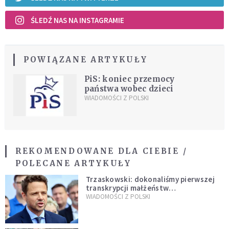
ŚLEDŹ NAS NA INSTAGRAMIE
POWIĄZANE ARTYKUŁY
PiS: koniec przemocy
państwa wobec dzieci
WIADOMOŚCI Z POLSKI
REKOMENDOWANE DLA CIEBIE /
POLECANE ARTYKUŁY
Trzaskowski: dokonaliśmy pierwszej
transkrypcji małżeństw
jednopłciowych. “Tak jak
WIADOMOŚCI Z POLSKI
zapowiadałem, bez zwłoki,
natychmiast”