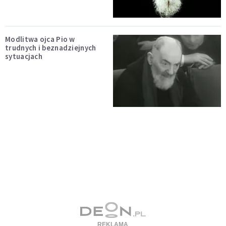
Modlitwa ojca Pio w
trudnych i beznadziejnych
sytuacjach