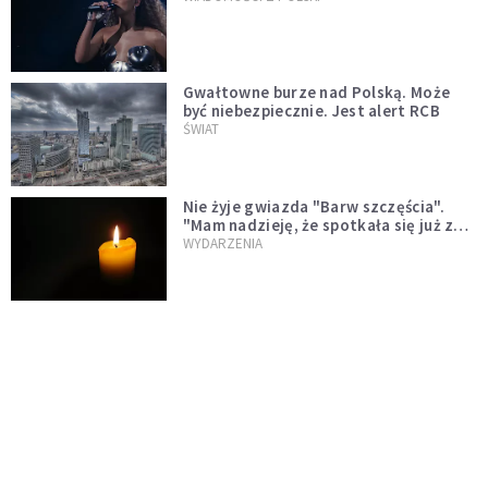
Gwałtowne burze nad Polską. Może
być niebezpiecznie. Jest alert RCB
ŚWIAT
Nie żyje gwiazda "Barw szczęścia".
"Mam nadzieję, że spotkała się już z
Bogiem, którego tak bardzo kochała"
WYDARZENIA