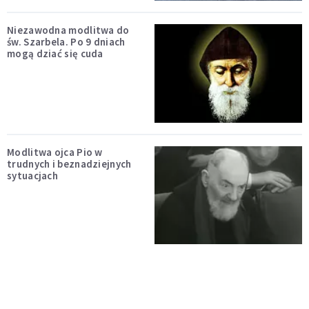
Niezawodna modlitwa do
św. Szarbela. Po 9 dniach
mogą dziać się cuda
Modlitwa ojca Pio w
trudnych i beznadziejnych
sytuacjach