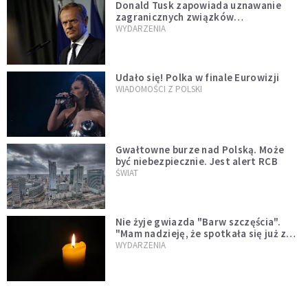
Donald Tusk zapowiada uznawanie
zagranicznych związków
jednopłciowych. "Państwo oblało ten
WYDARZENIA
test"
Udało się! Polka w finale Eurowizji
WIADOMOŚCI Z POLSKI
Gwałtowne burze nad Polską. Może
być niebezpiecznie. Jest alert RCB
ŚWIAT
Nie żyje gwiazda "Barw szczęścia".
"Mam nadzieję, że spotkała się już z
Bogiem, którego tak bardzo kochała"
WYDARZENIA