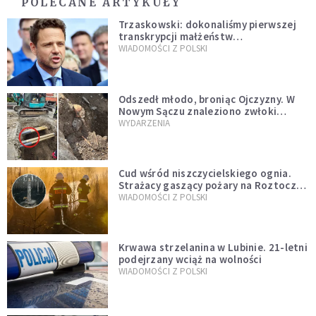
POLECANE ARTYKUŁY
Trzaskowski: dokonaliśmy pierwszej
transkrypcji małżeństw
jednopłciowych. “Tak jak
WIADOMOŚCI Z POLSKI
zapowiadałem, bez zwłoki,
natychmiast”
Odszedł młodo, broniąc Ojczyzny. W
Nowym Sączu znaleziono zwłoki
mężczyzny z czasów potopu
WYDARZENIA
szwedzkiego
Cud wśród niszczycielskiego ognia.
Strażacy gaszący pożary na Roztoczu
opublikowali niezwykłe zdjęcie
WIADOMOŚCI Z POLSKI
Krwawa strzelanina w Lubinie. 21-letni
podejrzany wciąż na wolności
WIADOMOŚCI Z POLSKI