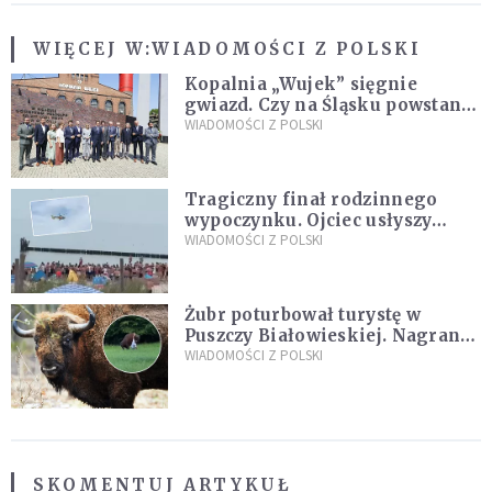
WIĘCEJ W:
WIADOMOŚCI Z POLSKI
Kopalnia „Wujek” sięgnie
gwiazd. Czy na Śląsku powstanie
„Dolina Krzemowa”?
WIADOMOŚCI Z POLSKI
Tragiczny finał rodzinnego
wypoczynku. Ojciec usłyszy
zarzuty
WIADOMOŚCI Z POLSKI
Żubr poturbował turystę w
Puszczy Białowieskiej. Nagranie
daje do myślenia
WIADOMOŚCI Z POLSKI
SKOMENTUJ ARTYKUŁ