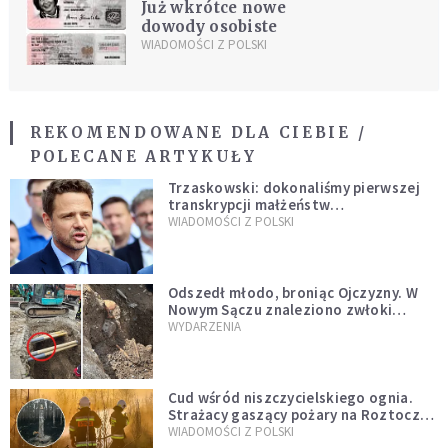
Już wkrótce nowe
dowody osobiste
WIADOMOŚCI Z POLSKI
REKOMENDOWANE DLA CIEBIE /
POLECANE ARTYKUŁY
Trzaskowski: dokonaliśmy pierwszej
transkrypcji małżeństw
jednopłciowych. “Tak jak
WIADOMOŚCI Z POLSKI
zapowiadałem, bez zwłoki,
natychmiast”
Odszedł młodo, broniąc Ojczyzny. W
Nowym Sączu znaleziono zwłoki
mężczyzny z czasów potopu
WYDARZENIA
szwedzkiego
Cud wśród niszczycielskiego ognia.
Strażacy gaszący pożary na Roztoczu
opublikowali niezwykłe zdjęcie
WIADOMOŚCI Z POLSKI