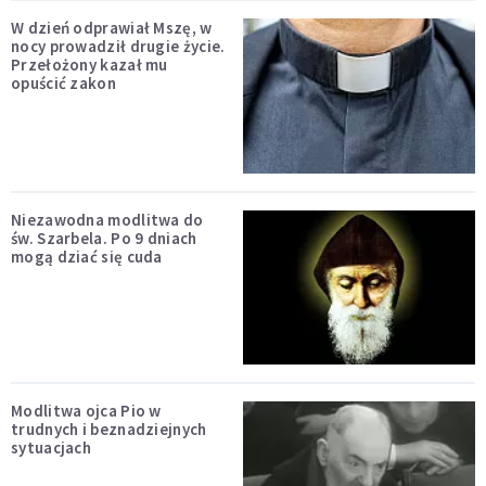
W dzień odprawiał Mszę, w
nocy prowadził drugie życie.
Przełożony kazał mu
opuścić zakon
Niezawodna modlitwa do
św. Szarbela. Po 9 dniach
mogą dziać się cuda
Modlitwa ojca Pio w
trudnych i beznadziejnych
sytuacjach