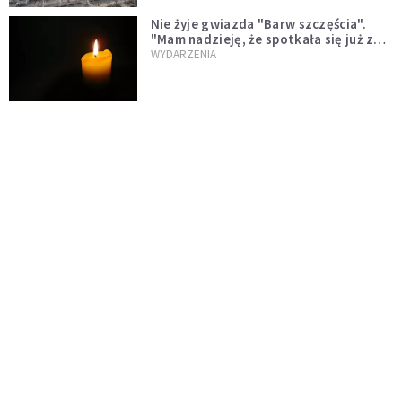
Nie żyje gwiazda "Barw szczęścia".
"Mam nadzieję, że spotkała się już z
Bogiem, którego tak bardzo kochała"
WYDARZENIA