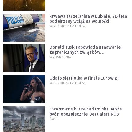
Krwawa strzelanina w Lubinie. 21-letni
podejrzany wciąż na wolności
WIADOMOŚCI Z POLSKI
Donald Tusk zapowiada uznawanie
zagranicznych związków
jednopłciowych. "Państwo oblało ten
WYDARZENIA
test"
Udało się! Polka w finale Eurowizji
WIADOMOŚCI Z POLSKI
Gwałtowne burze nad Polską. Może
być niebezpiecznie. Jest alert RCB
ŚWIAT