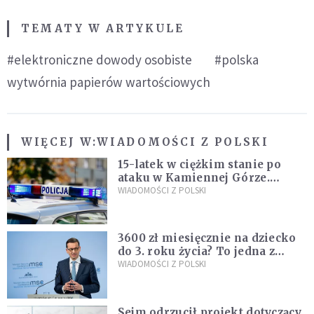
TEMATY W ARTYKULE
#elektroniczne dowody osobiste
#polska
wytwórnia papierów wartościowych
WIĘCEJ W:
WIADOMOŚCI Z POLSKI
15-latek w ciężkim stanie po
ataku w Kamiennej Górze.
Policja zatrzymała dwóch
WIADOMOŚCI Z POLSKI
nastolatków
3600 zł miesięcznie na dziecko
do 3. roku życia? To jedna z
propozycji programu "Rozwój
WIADOMOŚCI Z POLSKI
Plus"
Sejm odrzucił projekt dotyczący