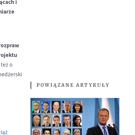
ącach i
miarze
 rozpraw
rojektu
 też o
nedżerski
POWIĄZANE ARTYKUŁY
ciąż