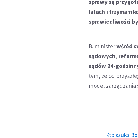
sprawy są przygot
latach i trzymam k
sprawiedliwości b
B. minister
wśród s
sądowych, reformę
sądów 24-godzinnyc
tym, że od przyszł
model zarządzania 
Kto szuka Bo