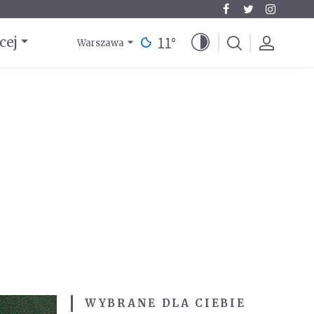
11
°
cej
Warszawa
WYBRANE DLA CIEBIE