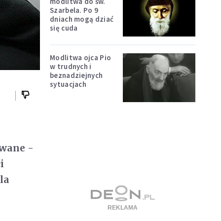
modlitwa do św.
Szarbela. Po 9
dniach mogą dziać
się cuda
Modlitwa ojca Pio
w trudnych i
beznadziejnych
sytuacjach
owane -
i
la