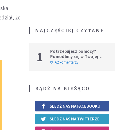
uska
dział, że
NAJCZĘŚCIEJ CZYTANE
Potrzebujesz pomocy?
1
Pomodlimy się w Twojej
intencji
62 komentarzy
BĄDŹ NA BIEŻĄCO
ŚLEDŹ NAS NA FACEBOOKU
ŚLEDŹ NAS NA TWITTERZE