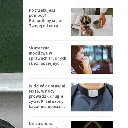
Potrzebujesz
pomocy?
Pomodlimy się w
Twojej intencji
Skuteczna
modlitwa w
sprawach trudnych
i beznadziejnych
W dzień odprawiał
Mszę, w nocy
prowadził drugie
życie. Przełożony
kazał mu opuścić
zakon
Niezawodna