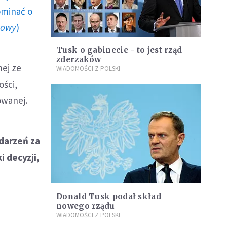
ominać o
howy
)
Tusk o gabinecie - to jest rząd
zderzaków
nej ze
WIADOMOŚCI Z POLSKI
ości,
owanej.
zdarzeń za
 decyzji,
Donald Tusk podał skład
nowego rządu
WIADOMOŚCI Z POLSKI