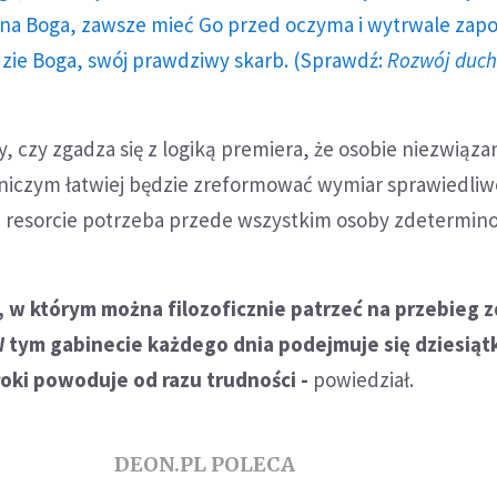
a Boga, zawsze mieć Go przed oczyma i wytrwale zap
dzie Boga, swój prawdziwy skarb. (Sprawdź:
Rozwój duc
, czy zgadza się z logiką premiera, że osobie niezwiąza
iczym łatwiej będzie zreformować wymiar sprawiedliw
ym resorcie potrzeba przede wszystkim osoby zdetermin
rt, w którym można filozoficznie patrzeć na przebieg 
tym gabinecie każdego dnia podejmuje się dziesiątki
oki powoduje od razu trudności -
powiedział.
DEON.PL POLECA