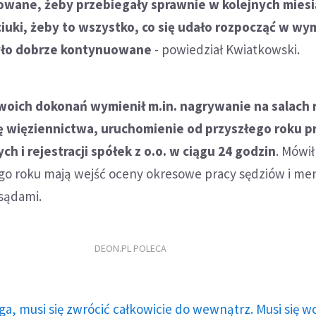
owane, żeby przebiegały sprawnie w kolejnych miesi
ciuki, żeby to wszystko, co się udało rozpocząć w wy
yło dobrze kontynuowane
- powiedział Kwiatkowski.
woich dokonań wymienił m.in. nagrywanie na salach
 więziennictwa, uruchomienie od przyszłego roku p
h i rejestracji spółek z o.o. w ciągu 24 godzin
. Mówił
ego roku mają wejść oceny okresowe pracy sędziów i me
sądami.
DEON.PL POLECA
ga, musi się zwrócić całkowicie do wewnątrz. Musi się w