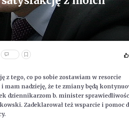
satysfakcję z moich
)
 z tego, co po sobie zostawiam w resorcie
 i mam nadzieję, że te zmiany będą kontynu
k dziennikarzom b. minister sprawiedliwośc
kowski. Zadeklarował też wsparcie i pomoc d
y.