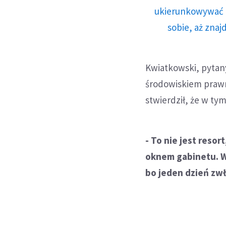
ukierunkowywać n
sobie, aż znaj
Kwiatkowski, pytany
środowiskiem prawn
stwierdził, że w t
- To nie jest reso
oknem gabinetu. W 
bo jeden dzień zwł