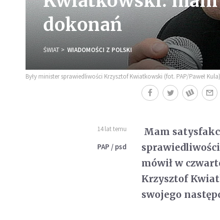
Kwiatkowski: mam 
dokonań
ŚWIAT
WIADOMOŚCI Z POLSKI
Były minister sprawiedliwości Krzysztof Kwiatkowski (fot. PAP/Paweł Kula
14 lat temu
Mam satysfakcję
sprawiedliwości
PAP / psd
mówił w czwarte
Krzysztof Kwiat
swojego następc