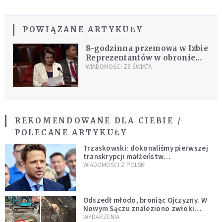
POWIĄZANE ARTYKUŁY
8-godzinna przemowa w Izbie
Reprezentantów w obronie
"marzycieli"
WIADOMOŚCI ZE ŚWIATA
REKOMENDOWANE DLA CIEBIE /
POLECANE ARTYKUŁY
Trzaskowski: dokonaliśmy pierwszej
transkrypcji małżeństw
jednopłciowych. “Tak jak
WIADOMOŚCI Z POLSKI
zapowiadałem, bez zwłoki,
natychmiast”
Odszedł młodo, broniąc Ojczyzny. W
Nowym Sączu znaleziono zwłoki
mężczyzny z czasów potopu
WYDARZENIA