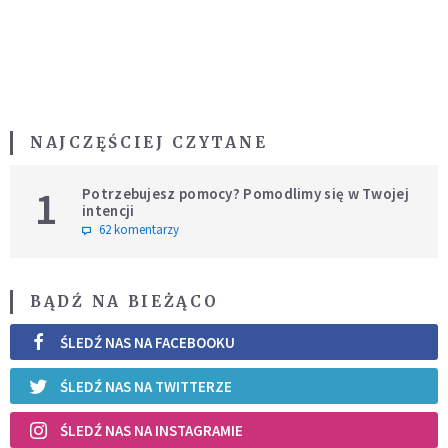
NAJCZĘŚCIEJ CZYTANE
1
Potrzebujesz pomocy? Pomodlimy się w Twojej
intencji
62 komentarzy
BĄDŹ NA BIEŻĄCO
ŚLEDŹ NAS NA FACEBOOKU
ŚLEDŹ NAS NA TWITTERZE
ŚLEDŹ NAS NA INSTAGRAMIE