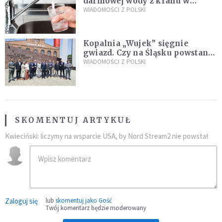
darmowej wody z kranu w
restauracjach
WIADOMOŚCI Z POLSKI
Kopalnia „Wujek” sięgnie
gwiazd. Czy na Śląsku powstanie
„Dolina Krzemowa”?
WIADOMOŚCI Z POLSKI
SKOMENTUJ ARTYKUŁ
Kwieciński: liczymy na wsparcie USA, by Nord Stream2 nie powstał
Zaloguj się
lub
skomentuj jako Gość
Twój komentarz będzie moderowany