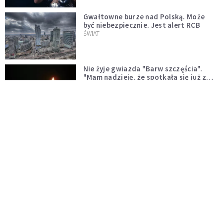
Gwałtowne burze nad Polską. Może
być niebezpiecznie. Jest alert RCB
ŚWIAT
Nie żyje gwiazda "Barw szczęścia".
"Mam nadzieję, że spotkała się już z
Bogiem, którego tak bardzo kochała"
WYDARZENIA