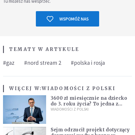
Tu możesz nas wesprzeć.
WSPOMÓŻ NAS
TEMATY W ARTYKULE
#gaz
#nord stream 2
#polska i rosja
WIĘCEJ W:
WIADOMOŚCI Z POLSKI
3600 zł miesięcznie na dziecko
do 3. roku życia? To jedna z
propozycji programu "Rozwój
WIADOMOŚCI Z POLSKI
Plus"
Sejm odrzucił projekt dotyczący