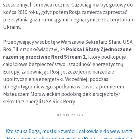
sześciennych surowca rocznie. Gazociąg ma być gotowy do
końca 2019 roku, gdyż potem Rosja zamierza zaprzestać
przesyłania gazu rurociągami biegnącymi przez terytorium
Ukrainy.
Przebywający w sobotę w Warszawie Sekretarz Stanu USA
Rex Tillerson oświadczył, że
Polska i Stany Zjednoczone
razem są przeciwne Nord Stream 2
, który podkopuje
całościowe bezpieczeństwo i stabilność energetyczną
Europy, zapewniając Rosji jeszcze jedno narzędzie
upolitycznienia energetyki. Wcześniej, podczas
ubiegłotygodniowego spotkania w Davos z premierem
Mateuszem Morawieckim podobną deklarację złożył
sekretarz energii USA Rick Perry.
DEON.PL POLECA
Kto szuka Boga, musi się zwrócić całkowicie do wewnątrz.
Musi się wciąż ukierunkowywać na Boga, zawsze mieć Go