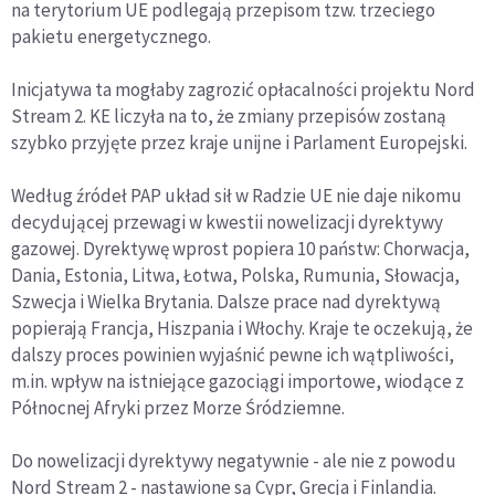
na terytorium UE podlegają przepisom tzw. trzeciego
pakietu energetycznego.
Inicjatywa ta mogłaby zagrozić opłacalności projektu Nord
Stream 2. KE liczyła na to, że zmiany przepisów zostaną
szybko przyjęte przez kraje unijne i Parlament Europejski.
Według źródeł PAP układ sił w Radzie UE nie daje nikomu
decydującej przewagi w kwestii nowelizacji dyrektywy
gazowej. Dyrektywę wprost popiera 10 państw: Chorwacja,
Dania, Estonia, Litwa, Łotwa, Polska, Rumunia, Słowacja,
Szwecja i Wielka Brytania. Dalsze prace nad dyrektywą
popierają Francja, Hiszpania i Włochy. Kraje te oczekują, że
dalszy proces powinien wyjaśnić pewne ich wątpliwości,
m.in. wpływ na istniejące gazociągi importowe, wiodące z
Północnej Afryki przez Morze Śródziemne.
Do nowelizacji dyrektywy negatywnie - ale nie z powodu
Nord Stream 2 - nastawione są Cypr, Grecja i Finlandia.