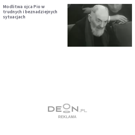
Modlitwa ojca Pio w
trudnych i beznadziejnych
sytuacjach