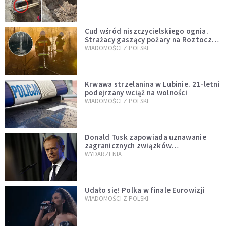
szwedzkiego
Cud wśród niszczycielskiego ognia.
Strażacy gaszący pożary na Roztoczu
opublikowali niezwykłe zdjęcie
WIADOMOŚCI Z POLSKI
Krwawa strzelanina w Lubinie. 21-letni
podejrzany wciąż na wolności
WIADOMOŚCI Z POLSKI
Donald Tusk zapowiada uznawanie
zagranicznych związków
jednopłciowych. "Państwo oblało ten
WYDARZENIA
test"
Udało się! Polka w finale Eurowizji
WIADOMOŚCI Z POLSKI