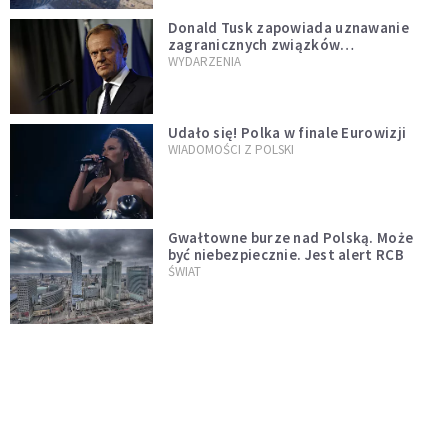
Donald Tusk zapowiada uznawanie
zagranicznych związków
jednopłciowych. "Państwo oblało ten
WYDARZENIA
test"
Udało się! Polka w finale Eurowizji
WIADOMOŚCI Z POLSKI
Gwałtowne burze nad Polską. Może
być niebezpiecznie. Jest alert RCB
ŚWIAT
Nie żyje gwiazda "Barw szczęścia".
"Mam nadzieję, że spotkała się już z
Bogiem, którego tak bardzo kochała"
WYDARZENIA