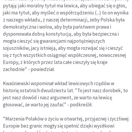
pytają: jaki moralny tytuł ma lewica, aby ubiegać się o głos,
jaki ma tytuł, aby myśleć o współrządzeniu (...) to on wynika
z naszego wkładu, z naszej determinacji, żeby Polska była
demokratyczna i wolna, aby była państwem prawa i
dysponowała dobrą konstytucją, aby była bezpieczna i
mogła cieszyć się gwarancjami najpotężniejszych
sojuszników, jacy istnieją, aby mogła rozwijać się i cieszyć
się z tych wszystkich osiągnięć współczesnej, nowoczesnej
Europy, z których przez lata całe cieszyły się kraje
zachodnie" - powiedział.
Kwaśniewski wspominał wkład lewicowych rządów w
historię ostatnich dwudziestu lat. "To jest nasz dorobek, to
jest nasz dowód i nasz argument, że warto na lewicę
głosować, że warto jej zaufać" - podkreślił.
"Marzenia Polaków o życiu w otwartej, przyjaznej i życzliwej
Europie bez granic mogły się spełnić dzięki wysiłkowi