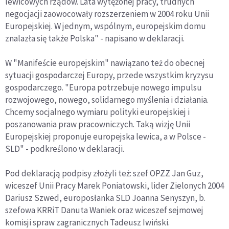
lewicowych rządów. Lata wytężonej pracy, trudnych
negocjacji zaowocowały rozszerzeniem w 2004 roku Unii
Europejskiej. W jednym, wspólnym, europejskim domu
znalazła się także Polska" - napisano w deklaracji.
W "Manifeście europejskim" nawiązano też do obecnej
sytuacji gospodarczej Europy, przede wszystkim kryzysu
gospodarczego. "Europa potrzebuje nowego impulsu
rozwojowego, nowego, solidarnego myślenia i działania.
Chcemy socjalnego wymiaru polityki europejskiej i
poszanowania praw pracowniczych. Taką wizję Unii
Europejskiej proponuje europejska lewica, a w Polsce -
SLD" - podkreślono w deklaracji.
Pod deklaracją podpisy złożyli też: szef OPZZ Jan Guz,
wiceszef Unii Pracy Marek Poniatowski, lider Zielonych 2004
Dariusz Szwed, europosłanka SLD Joanna Senyszyn, b.
szefowa KRRiT Danuta Waniek oraz wiceszef sejmowej
komisji spraw zagranicznych Tadeusz Iwiński.