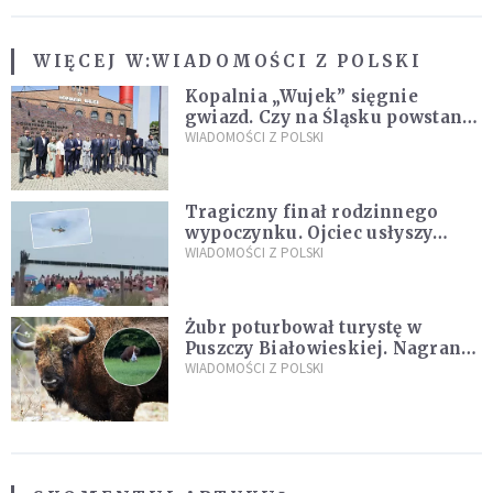
WIĘCEJ W:
WIADOMOŚCI Z POLSKI
Kopalnia „Wujek” sięgnie
gwiazd. Czy na Śląsku powstanie
„Dolina Krzemowa”?
WIADOMOŚCI Z POLSKI
Tragiczny finał rodzinnego
wypoczynku. Ojciec usłyszy
zarzuty
WIADOMOŚCI Z POLSKI
Żubr poturbował turystę w
Puszczy Białowieskiej. Nagranie
daje do myślenia
WIADOMOŚCI Z POLSKI