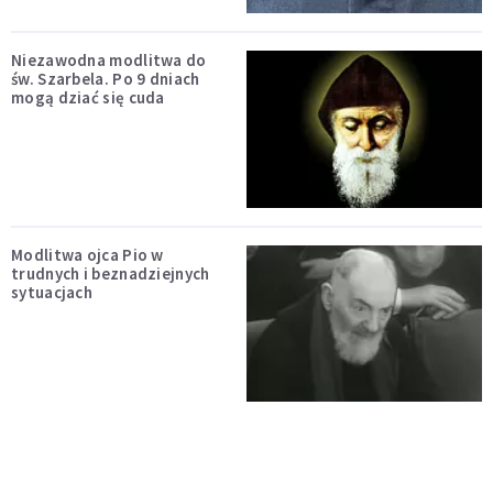
Niezawodna modlitwa do
św. Szarbela. Po 9 dniach
mogą dziać się cuda
Modlitwa ojca Pio w
trudnych i beznadziejnych
sytuacjach