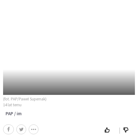
(fot. PAP/Paweł Supernak)
14 lat temu
PAP / im