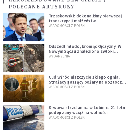
POLECANE ARTYKUŁY
Trzaskowski: dokonaliśmy pierwszej
transkrypcji małżeństw
jednopłciowych. “Tak jak
WIADOMOŚCI Z POLSKI
zapowiadałem, bez zwłoki,
natychmiast”
Odszedł młodo, broniąc Ojczyzny. W
Nowym Sączu znaleziono zwłoki
mężczyzny z czasów potopu
WYDARZENIA
szwedzkiego
Cud wśród niszczycielskiego ognia.
Strażacy gaszący pożary na Roztoczu
opublikowali niezwykłe zdjęcie
WIADOMOŚCI Z POLSKI
Krwawa strzelanina w Lubinie. 21-letni
podejrzany wciąż na wolności
WIADOMOŚCI Z POLSKI