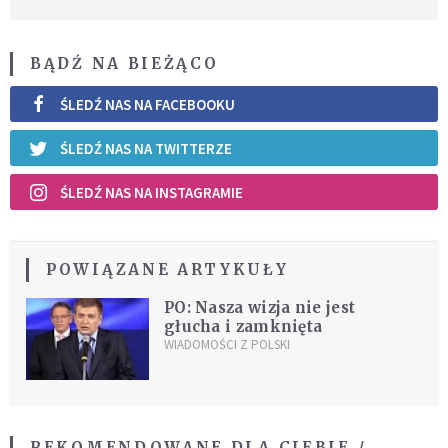
BĄDŹ NA BIEŻĄCO
ŚLEDŹ NAS NA FACEBOOKU
ŚLEDŹ NAS NA TWITTERZE
ŚLEDŹ NAS NA INSTAGRAMIE
POWIĄZANE ARTYKUŁY
PO: Nasza wizja nie jest
głucha i zamknięta
WIADOMOŚCI Z POLSKI
REKOMENDOWANE DLA CIEBIE /