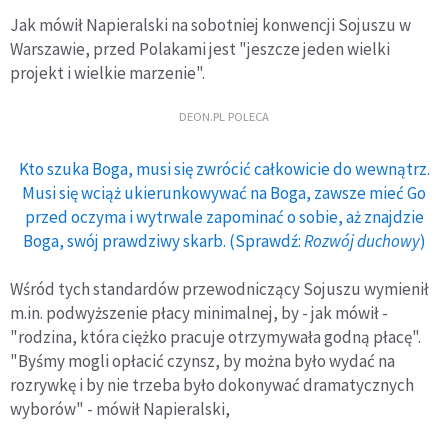
Jak mówił Napieralski na sobotniej konwencji Sojuszu w
Warszawie, przed Polakami jest "jeszcze jeden wielki
projekt i wielkie marzenie".
DEON.PL POLECA
Kto szuka Boga, musi się zwrócić całkowicie do wewnątrz.
Musi się wciąż ukierunkowywać na Boga, zawsze mieć Go
przed oczyma i wytrwale zapominać o sobie, aż znajdzie
Boga, swój prawdziwy skarb. (Sprawdź:
Rozwój duchowy
)
Wśród tych standardów przewodniczący Sojuszu wymienił
m.in. podwyższenie płacy minimalnej, by - jak mówił -
"rodzina, która ciężko pracuje otrzymywała godną płacę".
"Byśmy mogli opłacić czynsz, by można było wydać na
rozrywkę i by nie trzeba było dokonywać dramatycznych
wyborów" - mówił Napieralski,