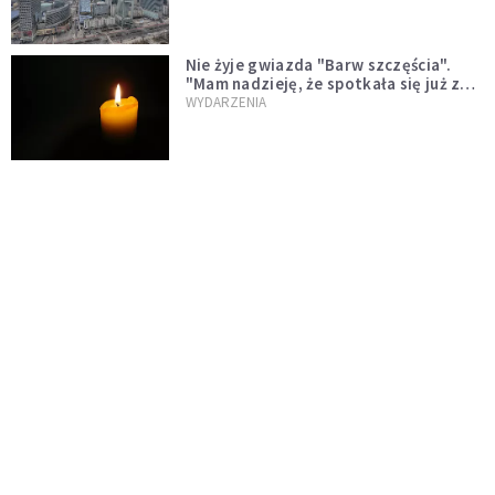
Nie żyje gwiazda "Barw szczęścia".
"Mam nadzieję, że spotkała się już z
Bogiem, którego tak bardzo kochała"
WYDARZENIA