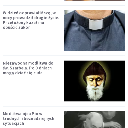
W dzień odprawiał Mszę, w
nocy prowadził drugie życie.
Przełożony kazał mu
opuścić zakon
Niezawodna modlitwa do
św. Szarbela. Po 9 dniach
mogą dziać się cuda
Modlitwa ojca Pio w
trudnych i beznadziejnych
sytuacjach