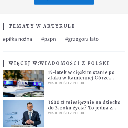
TEMATY W ARTYKULE
#piłka nożna
#pzpn
#grzegorz lato
WIĘCEJ W:
WIADOMOŚCI Z POLSKI
15-latek w ciężkim stanie po
ataku w Kamiennej Górze.
Policja zatrzymała dwóch
WIADOMOŚCI Z POLSKI
nastolatków
3600 zł miesięcznie na dziecko
do 3. roku życia? To jedna z
propozycji programu "Rozwój
WIADOMOŚCI Z POLSKI
Plus"