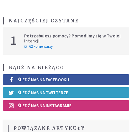
NAJCZĘŚCIEJ CZYTANE
1
Potrzebujesz pomocy? Pomodlimy się w Twojej
intencji
62 komentarzy
BĄDŹ NA BIEŻĄCO
ŚLEDŹ NAS NA FACEBOOKU
ŚLEDŹ NAS NA TWITTERZE
ŚLEDŹ NAS NA INSTAGRAMIE
POWIĄZANE ARTYKUŁY