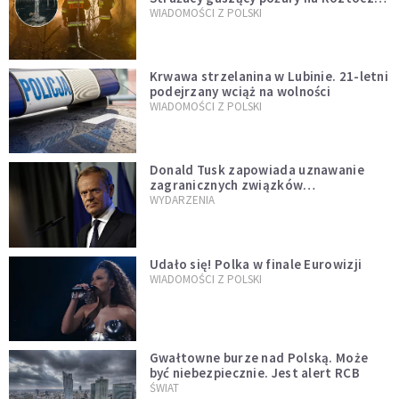
opublikowali niezwykłe zdjęcie
WIADOMOŚCI Z POLSKI
Krwawa strzelanina w Lubinie. 21-letni
podejrzany wciąż na wolności
WIADOMOŚCI Z POLSKI
Donald Tusk zapowiada uznawanie
zagranicznych związków
jednopłciowych. "Państwo oblało ten
WYDARZENIA
test"
Udało się! Polka w finale Eurowizji
WIADOMOŚCI Z POLSKI
Gwałtowne burze nad Polską. Może
być niebezpiecznie. Jest alert RCB
ŚWIAT