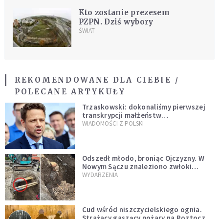
Kto zostanie prezesem
PZPN. Dziś wybory
ŚWIAT
REKOMENDOWANE DLA CIEBIE /
POLECANE ARTYKUŁY
Trzaskowski: dokonaliśmy pierwszej
transkrypcji małżeństw
jednopłciowych. “Tak jak
WIADOMOŚCI Z POLSKI
zapowiadałem, bez zwłoki,
natychmiast”
Odszedł młodo, broniąc Ojczyzny. W
Nowym Sączu znaleziono zwłoki
mężczyzny z czasów potopu
WYDARZENIA
szwedzkiego
Cud wśród niszczycielskiego ognia.
Strażacy gaszący pożary na Roztoczu