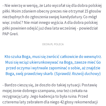
- Nie wierzę w wersję, że Lato wycofał się dla dobra polskiej
piłki. Moim zdaniem obecny prezes nie otrzymał 15 głosów
niezbędnych do zgłoszenia swojej kandydatury. Co mógł
więc zrobić? Nie miał innego wyjścia. A dla dobra polskiej
piłki powinien odejść już dwa lata wcześniej - powiedział
PAP Greń.
DEON.PL POLECA
Kto szuka Boga, musi się zwrócić całkowicie do wewnątrz.
Musi się wciąż ukierunkowywać na Boga, zawsze mieć Go
przed oczyma i wytrwale zapominać o sobie, aż znajdzie
Boga, swój prawdziwy skarb. (Sprawdź:
Rozwój duchowy
)
- Bardzo cieszę się, że doszło do takiej sytuacji. Postawię
mojej żonie dobrego szampana, ona też czekała na
rezygnację Laty. Jego kadencja to była ruina. Przed
czterema laty zebrałem dla niego 42 głosy rekomendacji