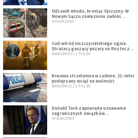
Odszedł młodo, broniąc Ojczyzny. W
Nowym Sączu znaleziono zwłoki
mężczyzny z czasów potopu
WYDARZENIA
szwedzkiego
Cud wśród niszczycielskiego ognia.
Strażacy gaszący pożary na Roztoczu
opublikowali niezwykłe zdjęcie
WIADOMOŚCI Z POLSKI
Krwawa strzelanina w Lubinie. 21-letni
podejrzany wciąż na wolności
WIADOMOŚCI Z POLSKI
Donald Tusk zapowiada uznawanie
zagranicznych związków
jednopłciowych. "Państwo oblało ten
WYDARZENIA
test"