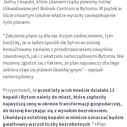
Jedną z kopalń, które zdaniem rządu powinny zostać
zlikwidowane jest Bobrek-Centrum w Bytomiu. W piątek w
liście otwartym lokalne władze wyraziły zaniepokojenie
tymi planami.
"Założenia planu są dla nas dużym zaskoczeniem, tym
bardziej, że w żaden sposób nie był on wcześniej
konsultowany zarówno z przedstawicielami związków
zawodowych, jak i z władzami samorządowymi Bytomia. Nie
możemy zgodzić się z faktem, że plan naprawczy dla tego
sektora staje się planem likwidacyjnym" - napisali
samorządowcy.
Przypomnieli, że
przed laty w ich mieście działało 11
kopalń i Bytom należy do miast, które zapłaciły
najwyższą cenę w okresie transformacji gospodarczej,
do dzisiaj borykając się z wysokim bezrobociem.
Likwidacja ostatniej kopalni w mieście oznaczać będzie
gwałtowny wzrost liczby bezrobotnych
. "+Plan