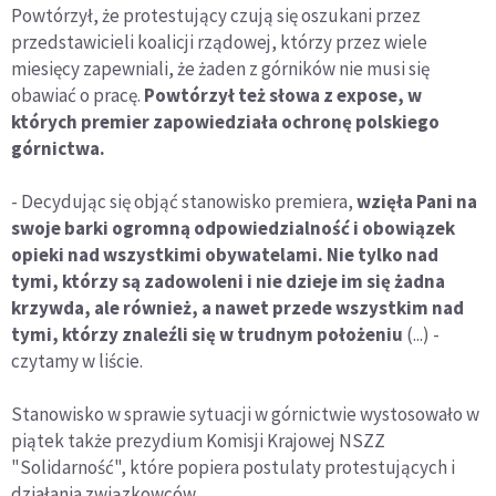
Powtórzył, że protestujący czują się oszukani przez
przedstawicieli koalicji rządowej, którzy przez wiele
miesięcy zapewniali, że żaden z górników nie musi się
obawiać o pracę.
Powtórzył też słowa z expose, w
których premier zapowiedziała ochronę polskiego
górnictwa.
- Decydując się objąć stanowisko premiera,
wzięła Pani na
swoje barki ogromną odpowiedzialność i obowiązek
opieki nad wszystkimi obywatelami. Nie tylko nad
tymi, którzy są zadowoleni i nie dzieje im się żadna
krzywda, ale również, a nawet przede wszystkim nad
tymi, którzy znaleźli się w trudnym położeniu
(...) -
czytamy w liście.
Stanowisko w sprawie sytuacji w górnictwie wystosowało w
piątek także prezydium Komisji Krajowej NSZZ
"Solidarność", które popiera postulaty protestujących i
działania związkowców.