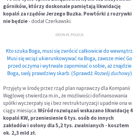
górników, którzy doskonale pamiętają likwidację
kopalń za rządów Jerzego Buzka. Powtórki z rozrywki
nie będzie
- dodał Czerkawski.
DEON.PL POLECA
Kto szuka Boga, musi się zwrócić całkowicie do wewnątrz.
Musi się wciąż ukierunkowywać na Boga, zawsze mieć Go
przed oczyma i wytrwale zapominać o sobie, aż znajdzie
Boga, swój prawdziwy skarb. (Sprawdź:
Rozwój duchowy
)
Przyjęty w środę przez rząd plan naprawczy dla Kompanii
Węglowej stwierdza m.in., że możliwości dofinansowania
spółki wyczerpały się i bez restrukturyzacji upadnie ona w
ciągu miesiąca.
Wśród rozwiązań wskazano likwidację 4
kopalń KW, przeniesienie 6 tys. osób do innych
zakładów i osłony dla 5,2 tys. zwalnianych - kosztem
ok. 2,3 mld zł.