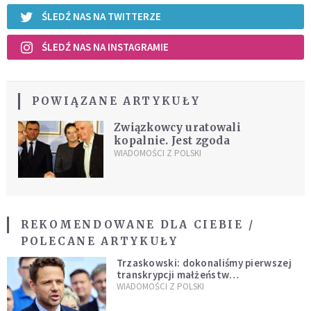
ŚLEDŹ NAS NA TWITTERZE
ŚLEDŹ NAS NA INSTAGRAMIE
POWIĄZANE ARTYKUŁY
Związkowcy uratowali
kopalnie. Jest zgoda
WIADOMOŚCI Z POLSKI
REKOMENDOWANE DLA CIEBIE /
POLECANE ARTYKUŁY
Trzaskowski: dokonaliśmy pierwszej
transkrypcji małżeństw
jednopłciowych. “Tak jak
WIADOMOŚCI Z POLSKI
zapowiadałem, bez zwłoki,
natychmiast”