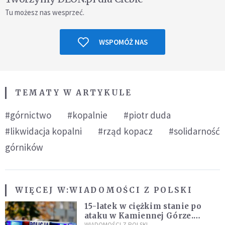
Tu możesz nas wesprzeć.
WSPOMÓŻ NAS
TEMATY W ARTYKULE
#górnictwo
#kopalnie
#piotr duda
#likwidacja kopalni
#rząd kopacz
#solidarność
górników
WIĘCEJ W:
WIADOMOŚCI Z POLSKI
15-latek w ciężkim stanie po
ataku w Kamiennej Górze.
WIADOMOŚCI Z POLSKI