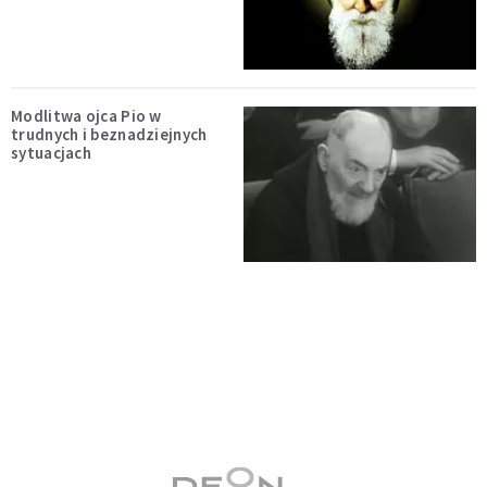
Modlitwa ojca Pio w
trudnych i beznadziejnych
sytuacjach