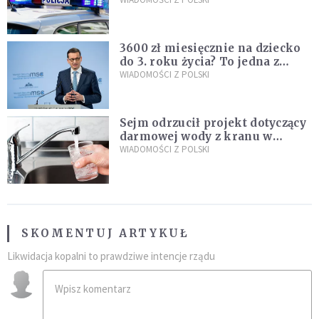
Policja zatrzymała dwóch
nastolatków
3600 zł miesięcznie na dziecko
do 3. roku życia? To jedna z
propozycji programu "Rozwój
WIADOMOŚCI Z POLSKI
Plus"
Sejm odrzucił projekt dotyczący
darmowej wody z kranu w
restauracjach
WIADOMOŚCI Z POLSKI
SKOMENTUJ ARTYKUŁ
Likwidacja kopalni to prawdziwe intencje rządu