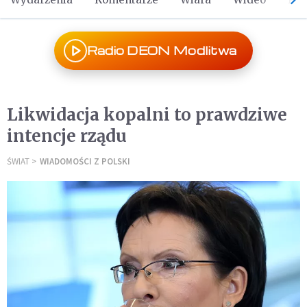
Radio DEON Modlitwa
Likwidacja kopalni to prawdziwe
intencje rządu
ŚWIAT
WIADOMOŚCI Z POLSKI