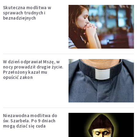
Skuteczna modlitwa w
sprawach trudnych i
beznadziejnych
W dzień odprawiał Mszę, w
nocy prowadził drugie życie.
Przełożony kazał mu
opuścić zakon
Niezawodna modlitwa do
św. Szarbela. Po 9 dniach
mogą dziać się cuda