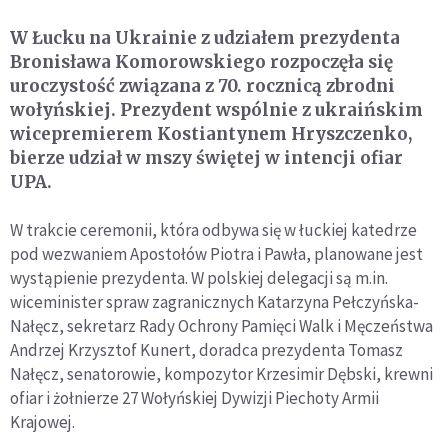
W Łucku na Ukrainie z udziałem prezydenta
Bronisława Komorowskiego rozpoczęła się
uroczystość związana z 70. rocznicą zbrodni
wołyńskiej. Prezydent wspólnie z ukraińskim
wicepremierem Kostiantynem Hryszczenko,
bierze udział w mszy świętej w intencji ofiar
UPA.
W trakcie ceremonii, która odbywa się w łuckiej katedrze
pod wezwaniem Apostołów Piotra i Pawła, planowane jest
wystąpienie prezydenta. W polskiej delegacji są m.in.
wiceminister spraw zagranicznych Katarzyna Pełczyńska-
Nałęcz, sekretarz Rady Ochrony Pamięci Walk i Męczeństwa
Andrzej Krzysztof Kunert, doradca prezydenta Tomasz
Nałęcz, senatorowie, kompozytor Krzesimir Dębski, krewni
ofiar i żołnierze 27 Wołyńskiej Dywizji Piechoty Armii
Krajowej.