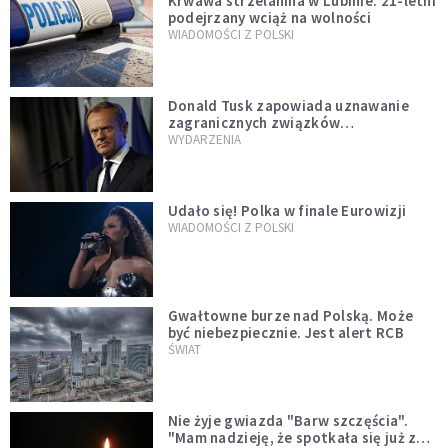
Krwawa strzelanina w Lubinie. 21-letni
podejrzany wciąż na wolności
WIADOMOŚCI Z POLSKI
Donald Tusk zapowiada uznawanie
zagranicznych związków
jednopłciowych. "Państwo oblało ten
WYDARZENIA
test"
Udało się! Polka w finale Eurowizji
WIADOMOŚCI Z POLSKI
Gwałtowne burze nad Polską. Może
być niebezpiecznie. Jest alert RCB
ŚWIAT
Nie żyje gwiazda "Barw szczęścia".
"Mam nadzieję, że spotkała się już z