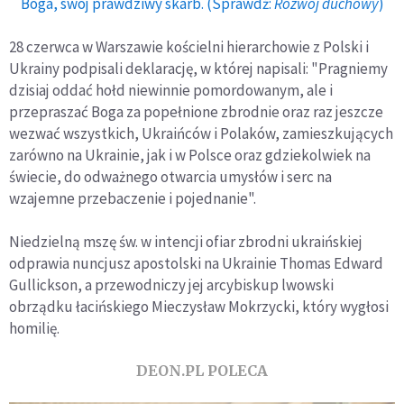
Boga, swój prawdziwy skarb. (Sprawdź:
Rozwój duchowy
)
28 czerwca w Warszawie kościelni hierarchowie z Polski i
Ukrainy podpisali deklarację, w której napisali: "Pragniemy
dzisiaj oddać hołd niewinnie pomordowanym, ale i
przepraszać Boga za popełnione zbrodnie oraz raz jeszcze
wezwać wszystkich, Ukraińców i Polaków, zamieszkujących
zarówno na Ukrainie, jak i w Polsce oraz gdziekolwiek na
świecie, do odważnego otwarcia umysłów i serc na
wzajemne przebaczenie i pojednanie".
Niedzielną mszę św. w intencji ofiar zbrodni ukraińskiej
odprawia nuncjusz apostolski na Ukrainie Thomas Edward
Gullickson, a przewodniczy jej arcybiskup lwowski
obrządku łacińskiego Mieczysław Mokrzycki, który wygłosi
homilię.
DEON.PL POLECA