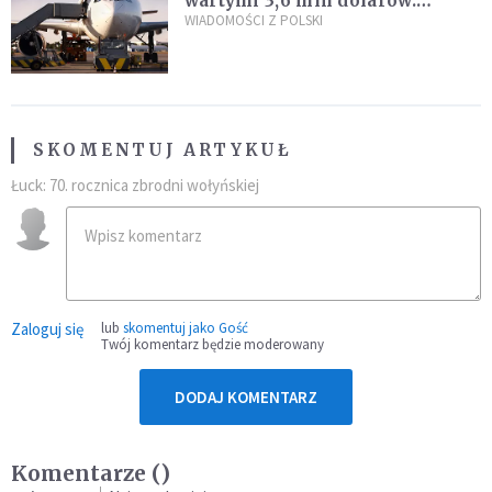
wartymi 3,6 mln dolarów.
Śledczy podejrzewają, że latał
WIADOMOŚCI Z POLSKI
pod ich wpływem
SKOMENTUJ ARTYKUŁ
Łuck: 70. rocznica zbrodni wołyńskiej
Zaloguj się
lub
skomentuj jako Gość
Twój komentarz będzie moderowany
DODAJ KOMENTARZ
Komentarze (
)