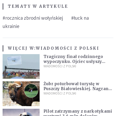
TEMATY W ARTYKULE
#rocznica zbrodni wołyńskiej
#łuck na
ukrainie
WIĘCEJ W:
WIADOMOŚCI Z POLSKI
Tragiczny finał rodzinnego
wypoczynku. Ojciec usłyszy
zarzuty
WIADOMOŚCI Z POLSKI
Żubr poturbował turystę w
Puszczy Białowieskiej. Nagranie
daje do myślenia
WIADOMOŚCI Z POLSKI
Pilot zatrzymany z narkotykami