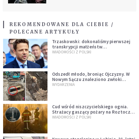
REKOMENDOWANE DLA CIEBIE /
POLECANE ARTYKUŁY
Trzaskowski: dokonaliśmy pierwszej
transkrypcji małżeństw
jednopłciowych. “Tak jak
WIADOMOŚCI Z POLSKI
zapowiadałem, bez zwłoki,
natychmiast”
Odszedł młodo, broniąc Ojczyzny. W
Nowym Sączu znaleziono zwłoki
mężczyzny z czasów potopu
WYDARZENIA
szwedzkiego
Cud wśród niszczycielskiego ognia.
Strażacy gaszący pożary na Roztoczu
opublikowali niezwykłe zdjęcie
WIADOMOŚCI Z POLSKI