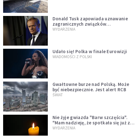
Donald Tusk zapowiada uznawanie
zagranicznych związków
jednopłciowych. "Państwo oblało ten
WYDARZENIA
test"
Udało się! Polka w finale Eurowizji
WIADOMOŚCI Z POLSKI
Gwałtowne burze nad Polską. Może
być niebezpiecznie. Jest alert RCB
ŚWIAT
Nie żyje gwiazda "Barw szczęścia".
"Mam nadzieję, że spotkała się już z
Bogiem, którego tak bardzo kochała"
WYDARZENIA