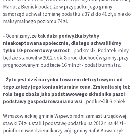
Mariusz Bieniek podał, że w przypadku jego gminy
samorząd uchwalił zmianę podatku z 37 zł do 41 zł, a nie do
maksymalnego poziomu 74 zł.
- Oceniliśmy, że
tak duża podwyżka byłaby
nieakceptowana społecznie, dlatego uchwaliliśmy
tylko 10-procentowy wzrost
- podkreślił. Podatek rolny
będzie stanowił w 2012 r. ok. 8 proc. dochodów gminy, przy
prognozowanym budżecie 16 mln zł - podał burmistrz.
-
Żyto jest dziś na rynku towarem deficytowym i od
tego zależy jego koniunkturalna cena. Zmieniła się też
rola tego zboża jako podstawowego składnika pasz i
podstawy gospodarowania na wsi
- podkreślił Bieniek.
W mazowieckiej gminie Wąsewo radni zamiast urzędowej
stawki 74 zł ustalili podstawę podatku na 2012 r. na 44 zł -
poinformował dziennikarzy wójt gminy Rafał Kowalczyk.