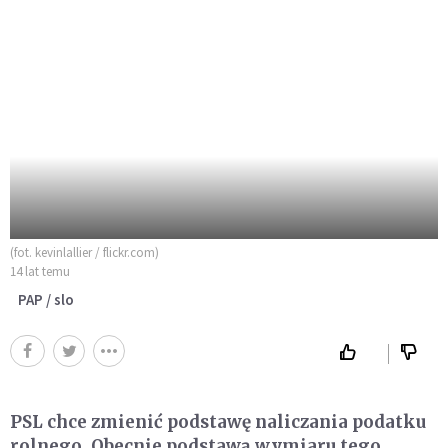
(fot. kevinlallier / flickr.com)
14 lat temu
PAP / slo
PSL chce zmienić podstawę naliczania podatku
rolnego. Obecnie podstawą wymiaru tego