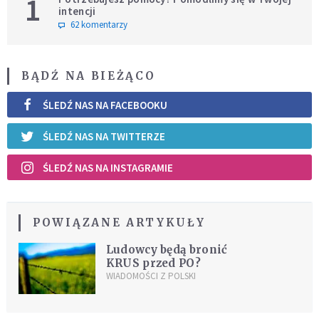
1
intencji
62 komentarzy
BĄDŹ NA BIEŻĄCO
ŚLEDŹ NAS NA FACEBOOKU
ŚLEDŹ NAS NA TWITTERZE
ŚLEDŹ NAS NA INSTAGRAMIE
POWIĄZANE ARTYKUŁY
Ludowcy będą bronić
KRUS przed PO?
WIADOMOŚCI Z POLSKI