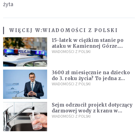
żyta
WIĘCEJ W:
WIADOMOŚCI Z POLSKI
15-latek w ciężkim stanie po
ataku w Kamiennej Górze.
Policja zatrzymała dwóch
WIADOMOŚCI Z POLSKI
nastolatków
3600 zł miesięcznie na dziecko
do 3. roku życia? To jedna z
propozycji programu "Rozwój
WIADOMOŚCI Z POLSKI
Plus"
Sejm odrzucił projekt dotyczący
darmowej wody z kranu w
restauracjach
WIADOMOŚCI Z POLSKI