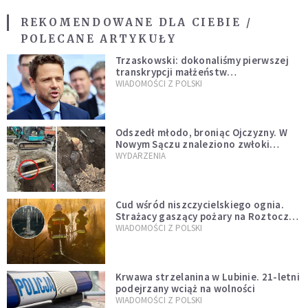
REKOMENDOWANE DLA CIEBIE /
POLECANE ARTYKUŁY
Trzaskowski: dokonaliśmy pierwszej
transkrypcji małżeństw
jednopłciowych. “Tak jak
WIADOMOŚCI Z POLSKI
zapowiadałem, bez zwłoki,
natychmiast”
Odszedł młodo, broniąc Ojczyzny. W
Nowym Sączu znaleziono zwłoki
mężczyzny z czasów potopu
WYDARZENIA
szwedzkiego
Cud wśród niszczycielskiego ognia.
Strażacy gaszący pożary na Roztoczu
opublikowali niezwykłe zdjęcie
WIADOMOŚCI Z POLSKI
Krwawa strzelanina w Lubinie. 21-letni
podejrzany wciąż na wolności
WIADOMOŚCI Z POLSKI