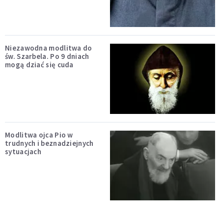
Niezawodna modlitwa do
św. Szarbela. Po 9 dniach
mogą dziać się cuda
Modlitwa ojca Pio w
trudnych i beznadziejnych
sytuacjach