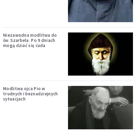
Niezawodna modlitwa do
św. Szarbela. Po 9 dniach
mogą dziać się cuda
Modlitwa ojca Pio w
trudnych i beznadziejnych
sytuacjach