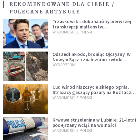
REKOMENDOWANE DLA CIEBIE /
POLECANE ARTYKUŁY
Trzaskowski: dokonaliśmy pierwszej
transkrypcji małżeństw
jednopłciowych. “Tak jak
WIADOMOŚCI Z POLSKI
zapowiadałem, bez zwłoki,
natychmiast”
Odszedł młodo, broniąc Ojczyzny. W
Nowym Sączu znaleziono zwłoki
mężczyzny z czasów potopu
WYDARZENIA
szwedzkiego
Cud wśród niszczycielskiego ognia.
Strażacy gaszący pożary na Roztoczu
opublikowali niezwykłe zdjęcie
WIADOMOŚCI Z POLSKI
Krwawa strzelanina w Lubinie. 21-letni
podejrzany wciąż na wolności
WIADOMOŚCI Z POLSKI