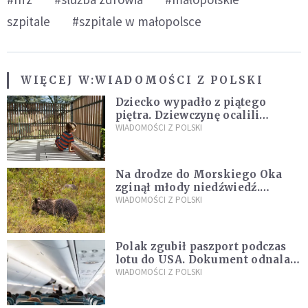
szpitale
#szpitale w małopolsce
WIĘCEJ W:
WIADOMOŚCI Z POLSKI
Dziecko wypadło z piątego
piętra. Dziewczynę ocalili
sąsiedzi
WIADOMOŚCI Z POLSKI
Na drodze do Morskiego Oka
zginął młody niedźwiedź.
Sprawę bada Policja i TPN
WIADOMOŚCI Z POLSKI
Polak zgubił paszport podczas
lotu do USA. Dokument odnalazł
się w nietypowym miejscu
WIADOMOŚCI Z POLSKI