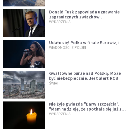
Donald Tusk zapowiada uznawanie
zagranicznych związków
jednopłciowych. "Państwo oblało ten
WYDARZENIA
test"
Udało się! Polka w finale Eurowizji
WIADOMOŚCI Z POLSKI
Gwałtowne burze nad Polską. Może
być niebezpiecznie. Jest alert RCB
ŚWIAT
Nie żyje gwiazda "Barw szczęścia".
"Mam nadzieję, że spotkała się już z
Bogiem, którego tak bardzo kochała"
WYDARZENIA