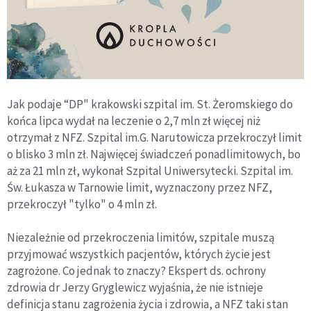
Jak podaje “DP" krakowski szpital im. St. Żeromskiego do
końca lipca wydał na leczenie o 2,7 mln zł więcej niż
otrzymał z NFZ. Szpital im.G. Narutowicza przekroczył limit
o blisko 3 mln zł. Najwięcej świadczeń ponadlimitowych, bo
aż za 21 mln zł, wykonał Szpital Uniwersytecki. Szpital im.
Św. Łukasza w Tarnowie limit, wyznaczony przez NFZ,
przekroczył "tylko" o 4 mln zł.
Niezależnie od przekroczenia limitów, szpitale muszą
przyjmować wszystkich pacjentów, których życie jest
zagrożone. Co jednak to znaczy? Ekspert ds. ochrony
zdrowia dr Jerzy Gryglewicz wyjaśnia, że nie istnieje
definicja stanu zagrożenia życia i zdrowia, a NFZ taki stan