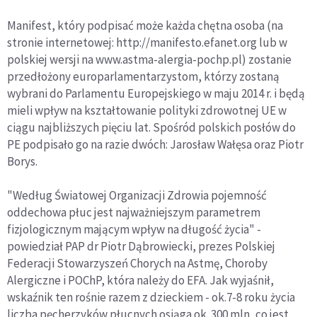
Manifest, który podpisać może każda chętna osoba (na
stronie internetowej: http://manifesto.efanet.org lub w
polskiej wersji na www.astma-alergia-pochp.pl) zostanie
przedłożony europarlamentarzystom, którzy zostaną
wybrani do Parlamentu Europejskiego w maju 2014 r. i będą
mieli wpływ na kształtowanie polityki zdrowotnej UE w
ciągu najbliższych pięciu lat. Spośród polskich posłów do
PE podpisało go na razie dwóch: Jarosław Wałęsa oraz Piotr
Borys.
"Według Światowej Organizacji Zdrowia pojemność
oddechowa płuc jest najważniejszym parametrem
fizjologicznym mającym wpływ na długość życia" -
powiedział PAP dr Piotr Dąbrowiecki, prezes Polskiej
Federacji Stowarzyszeń Chorych na Astmę, Choroby
Alergiczne i POChP, która należy do EFA. Jak wyjaśnił,
wskaźnik ten rośnie razem z dzieckiem - ok.7-8 roku życia
liczba pęcherzyków płucnych osiąga ok. 300 mln, co jest