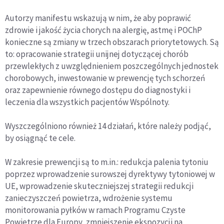
Autorzy manifestu wskazują w nim, że aby poprawić
zdrowie i jakość życia chorych na alergię, astmę i POChP
konieczne są zmiany w trzech obszarach priorytetowych. Są
to: opracowanie strategii unijnej dotyczącej chorób
przewlekłych z uwzględnieniem poszczególnych jednostek
chorobowych, inwestowanie w prewencję tych schorzeń
oraz zapewnienie równego dostępu do diagnostyki i
leczenia dla wszystkich pacjentów Wspólnoty.
Wyszczególniono również 14 działań, które należy podjąć,
by osiągnąć te cele.
W zakresie prewencji są to m.in.: redukcja palenia tytoniu
poprzez wprowadzenie surowszej dyrektywy tytoniowej w
UE, wprowadzenie skuteczniejszej strategii redukcji
zanieczyszczeń powietrza, wdrożenie systemu
monitorowania pyłków w ramach Programu Czyste
Powietrze dla Europy, zmniejszenie ekspozycji na