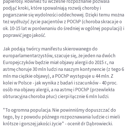
papierosy. Również tu wczesne rozpoznanie pozwala
podjąć kroki, które spowalniają rozwój choroby i
pogarszanie się wydolności oddechowej. Dzięki temu można
też wydłużyć życie pacjentów z POChP (choroba skraca je o
ok. 10-15 lat w porównaniu do średniej w ogólnej populacji) i
poprawić jego jakość.
Jak podają twórcy manifestu skierowanego do
europarlamentarzystów, szacuje się, że jeden na dwóch
Europejczyków będzie miał objawy alergii do 2015 r., na
astmę choruje 30 mln ludzi na naszym kontynencie (z tego 6
mln ma ciężkie objawy), a POChP występuje u 44 mln. Z
kolei w Polsce - jak wynika z badań i szacunków - 40 proc.
osób ma objawy alergii, a na astmę i POChP (przewlekła
obturacyjna choroba płuc) cierpi łącznie 6 mln ludzi.
"To ogromna populacja. Nie powinniśmy dopuszczać do
tego, by z powodu późnego rozpoznawania ludzie ci mieli
krótsze i gorszej jakości życie" - ocenił dr Dąbrowiecki.