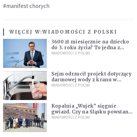
#manifest chorych
WIĘCEJ W:
WIADOMOŚCI Z POLSKI
3600 zł miesięcznie na dziecko
do 3. roku życia? To jedna z
propozycji programu "Rozwój
WIADOMOŚCI Z POLSKI
Plus"
Sejm odrzucił projekt dotyczący
darmowej wody z kranu w
restauracjach
WIADOMOŚCI Z POLSKI
Kopalnia „Wujek” sięgnie
gwiazd. Czy na Śląsku powstanie
„Dolina Krzemowa”?
WIADOMOŚCI Z POLSKI