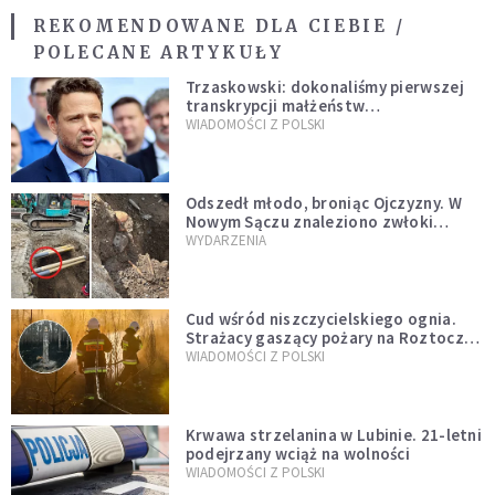
REKOMENDOWANE DLA CIEBIE /
POLECANE ARTYKUŁY
Trzaskowski: dokonaliśmy pierwszej
transkrypcji małżeństw
jednopłciowych. “Tak jak
WIADOMOŚCI Z POLSKI
zapowiadałem, bez zwłoki,
natychmiast”
Odszedł młodo, broniąc Ojczyzny. W
Nowym Sączu znaleziono zwłoki
mężczyzny z czasów potopu
WYDARZENIA
szwedzkiego
Cud wśród niszczycielskiego ognia.
Strażacy gaszący pożary na Roztoczu
opublikowali niezwykłe zdjęcie
WIADOMOŚCI Z POLSKI
Krwawa strzelanina w Lubinie. 21-letni
podejrzany wciąż na wolności
WIADOMOŚCI Z POLSKI