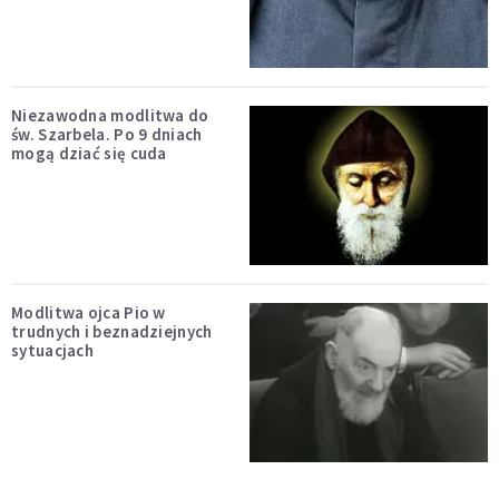
Niezawodna modlitwa do
św. Szarbela. Po 9 dniach
mogą dziać się cuda
Modlitwa ojca Pio w
trudnych i beznadziejnych
sytuacjach