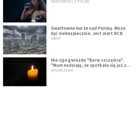
WIADOMOŚCI Z POLSKI
Gwałtowne burze nad Polską. Może
być niebezpiecznie. Jest alert RCB
ŚWIAT
Nie żyje gwiazda "Barw szczęścia".
"Mam nadzieję, że spotkała się już z
Bogiem, którego tak bardzo kochała"
WYDARZENIA