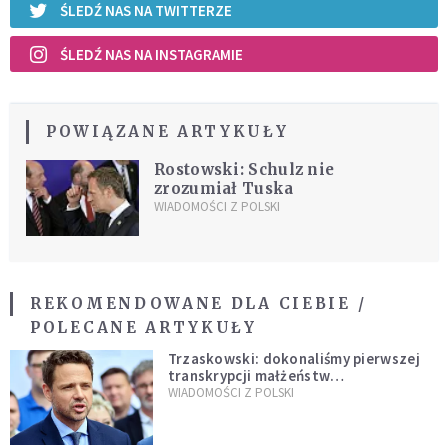
ŚLEDŹ NAS NA TWITTERZE
ŚLEDŹ NAS NA INSTAGRAMIE
POWIĄZANE ARTYKUŁY
Rostowski: Schulz nie
zrozumiał Tuska
WIADOMOŚCI Z POLSKI
REKOMENDOWANE DLA CIEBIE /
POLECANE ARTYKUŁY
Trzaskowski: dokonaliśmy pierwszej
transkrypcji małżeństw
jednopłciowych. “Tak jak
WIADOMOŚCI Z POLSKI
zapowiadałem, bez zwłoki,
natychmiast”