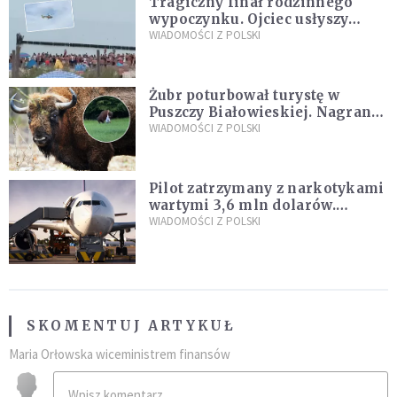
Tragiczny finał rodzinnego
wypoczynku. Ojciec usłyszy
zarzuty
WIADOMOŚCI Z POLSKI
Żubr poturbował turystę w
Puszczy Białowieskiej. Nagranie
daje do myślenia
WIADOMOŚCI Z POLSKI
Pilot zatrzymany z narkotykami
wartymi 3,6 mln dolarów.
Śledczy podejrzewają, że latał
WIADOMOŚCI Z POLSKI
pod ich wpływem
SKOMENTUJ ARTYKUŁ
Maria Orłowska wiceministrem finansów