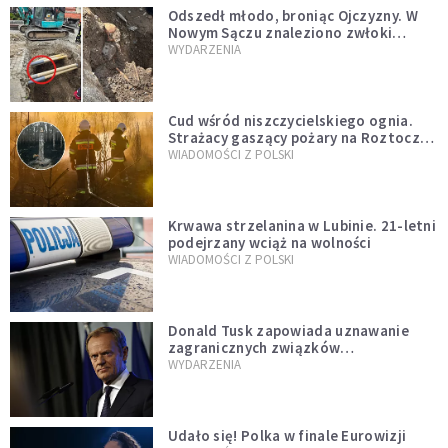
Odszedł młodo, broniąc Ojczyzny. W
Nowym Sączu znaleziono zwłoki
mężczyzny z czasów potopu
WYDARZENIA
szwedzkiego
Cud wśród niszczycielskiego ognia.
Strażacy gaszący pożary na Roztoczu
opublikowali niezwykłe zdjęcie
WIADOMOŚCI Z POLSKI
Krwawa strzelanina w Lubinie. 21-letni
podejrzany wciąż na wolności
WIADOMOŚCI Z POLSKI
Donald Tusk zapowiada uznawanie
zagranicznych związków
jednopłciowych. "Państwo oblało ten
WYDARZENIA
test"
Udało się! Polka w finale Eurowizji