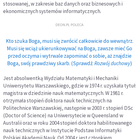
stosowanej, w zakresie baz danych oraz biznesowych i
ekonomicznych systemów informatycznych.
DEON.PL POLECA
Kto szuka Boga, musi się zwrócić całkowicie do wewnątrz.
Musi się wciąż ukierunkowywać na Boga, zawsze mieć Go
przed oczyma i wytrwale zapominać o sobie, aż znajdzie
Boga, swój prawdziwy skarb. (Sprawdź:
Rozwój duchowy
)
Jest absolwentką Wydziału Matematyki i Mechaniki
Uniwersytetu Warszawskiego, gdzie w 1974 r. uzyskała tytuł
magistra w dziedzinie nauk matematycznych. W 1981 r.
otrzymała stopień doktora nauk technicznych na
Politechnice Warszawskiej, następnie w 2003 r. stopień DSc
(Doctor of Science) na Uniwersytecie w Queensland w
Australii oraz w roku 2004 stopień doktora habilitowanego
nauk technicznych w Instytucie Podstaw Informatyki
Polskiej Akademii Nauk. Od 2004 r. jest członkiem