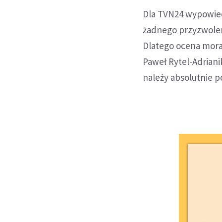
Dla TVN24 wypowiedz
żadnego przyzwoleni
Dlatego ocena mora
Paweł Rytel-Adriani
należy absolutnie p