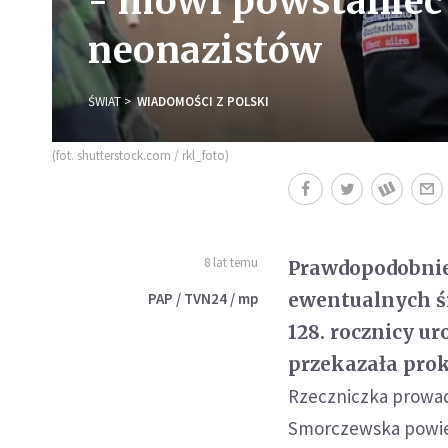
- mówi powstaniec
neonazistów
ŚWIAT
WIADOMOŚCI Z POLSKI
(fot. shutterstock.com / rkl_foto)
8 lat temu
Prawdopodobnie 
ewentualnych ś
PAP / TVN24 / mp
128. rocznicy u
przekazała prok
Rzeczniczka prowad
Smorczewska powiedz