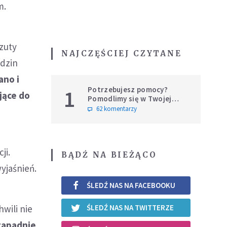
m.
rzuty
NAJCZĘŚCIEJ CZYTANE
odzin
ano i
Potrzebujesz pomocy?
1
jące do
Pomodlimy się w Twojej
intencji
62 komentarzy
ji.
BĄDŹ NA BIEŻĄCO
wyjaśnień.
ŚLEDŹ NAS NA FACEBOOKU
wili nie
ŚLEDŹ NAS NA TWITTERZE
zapadnie