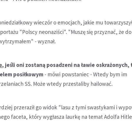
niedziałkowy wieczór o emocjach, jakie mu towarzyszy
eportażu "Polscy neonaziści". "Muszę się przyznać, że d
 wytrzymałem" - wyznał.
ę, jeśli oni zostaną posadzeni na ławie oskrażonych, 
ielem posiłkowym
- mówi powstaniec - Wtedy bym im
rzelaniach SS. Może wtedy przestaliby hailować.
ardziej przeraził go widok "lasu z tymi swastykami i wyp
o faceta, który wygłasza laurkę na temat Adolfa Hitle