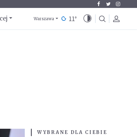
11
°
cej
Warszawa
WYBRANE DLA CIEBIE