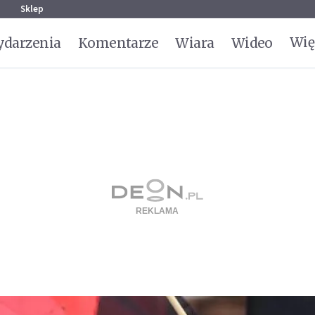
g
Sklep
Wię
darzenia
Komentarze
Wiara
Wideo