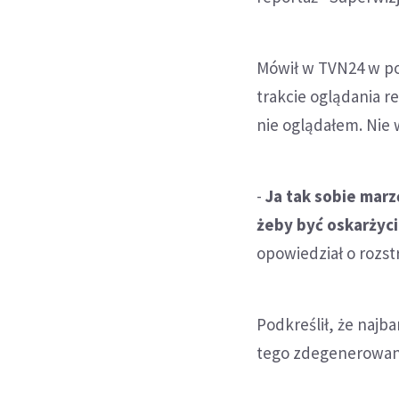
Mówił w TVN24 w po
trakcie oglądania r
nie oglądałem. Nie
-
Ja tak sobie marz
żeby być oskarżyc
opowiedział o rozst
Podkreślił, że najb
tego zdegenerowaneg