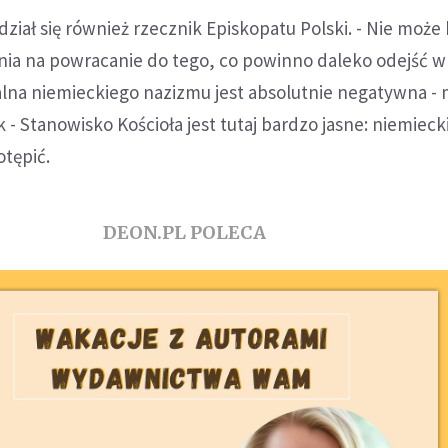
iał się również rzecznik Episkopatu Polski. - Nie może
a na powracanie do tego, co powinno daleko odejść w h
lna niemieckiego nazizmu jest absolutnie negatywna - 
k - Stanowisko Kościoła jest tutaj bardzo jasne: niemieck
otępić.
DEON.PL POLECA