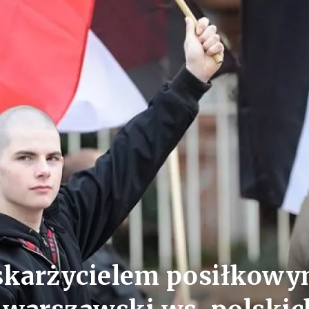
oskarżycielem posiłkow