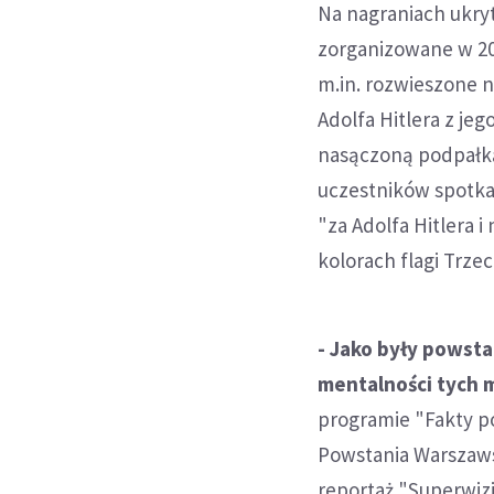
Na nagraniach ukryt
zorganizowane w 201
m.in. rozwieszone n
Adolfa Hitlera z je
nasączoną podpałką 
uczestników spotk
"za Adolfa Hitlera 
kolorach flagi Trzec
- Jako były powsta
mentalności tych 
programie "Fakty po
Powstania Warszaw
reportaż "Superwizj