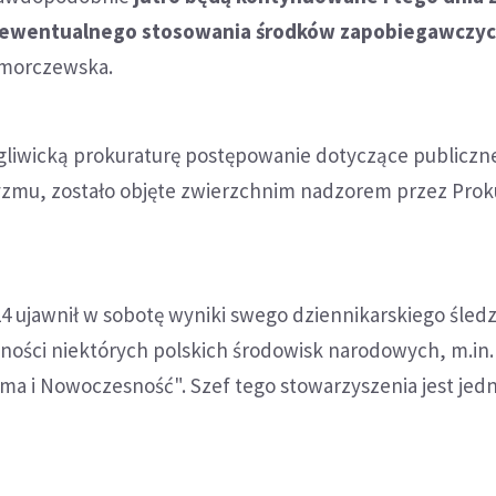
e ewentualnego stosowania środków zapobiegawczy
Smorczewska.
liwicką prokuraturę postępowanie dotyczące publiczn
zmu, zostało objęte zwierzchnim nadzorem przez Prok
4 ujawnił w sobotę wyniki swego dziennikarskiego śled
lności niektórych polskich środowisk narodowych, m.in.
ma i Nowoczesność". Szef tego stowarzyszenia jest jed