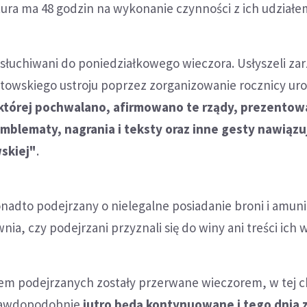
ura ma 48 godzin na wykonanie czynności z ich udziałe
esłuchiwani do poniedziałkowego wieczora. Usłyszeli za
towskiego ustroju poprzez zorganizowanie rocznicy ur
 której pochwalano, afirmowano te rządy, prezentow
blematy, nagrania i teksty oraz inne gesty nawiązu
skiej"
.
onadto podejrzany o nielegalne posiadanie broni i amunic
nia, czy podejrzani przyznali się do winy ani treści ich 
em podejrzanych zostały przerwane wieczorem, w tej ch
rawdopodobnie
jutro będą kontynuowane i tego dnia 