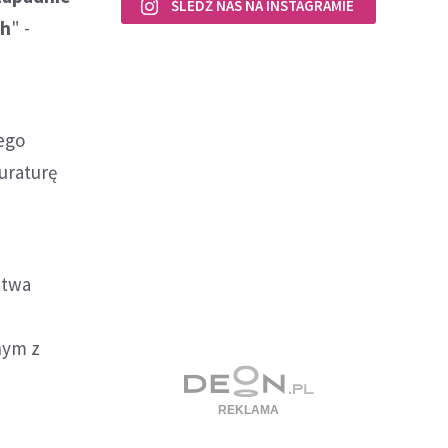
ŚLEDŹ NAS NA INSTAGRAMIE
ch
" -
ego
uraturę
ztwa
nym z