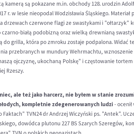
ą kamerą są pokazane m.in. obchody 128. urodzin Adolf
7 r. w lesie nieopodal Wodzisławia Śląskiego. Materiał 
a drzewach czerwone flagi ze swastykami i "ołtarzyk" k
go czarno-białą podobizną oraz wielką drewnianą swasty
do grilla, która po zmroku zostaje podpalona. Widać t
ania przebranych w mundury Wehrmachtu, wznoszenie
i naszą ojczyznę, ukochaną Polskę" i częstowanie tortem
iej Rzeszy.
niec, ale też jako harcerz, nie byłem w stanie zrozum
młodych, kompletnie zdegenerowanych ludzi
- ocenił
 Faktach" TVN24 dr Andrzej Wiczyński ps. "Antek". Ucz
skiego, dowódca plutonu 227 BS Szarych Szeregów, k
era" TVN o polskich neonazistach.