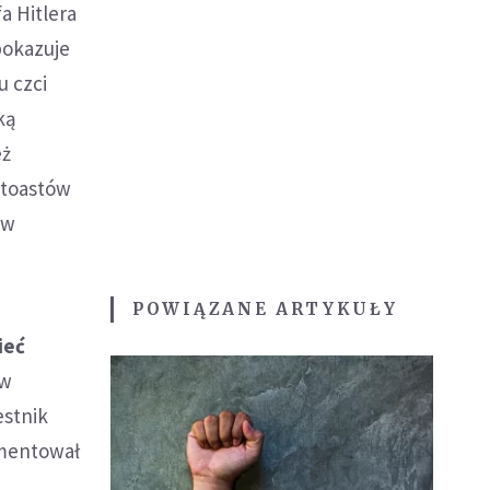
a Hitlera
pokazuje
u czci
ką
eż
 toastów
 w
POWIĄZANE ARTYKUŁY
ieć
 w
estnik
omentował