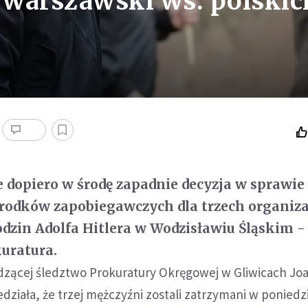
 warszawski ws. polskic
dopiero w środę zapadnie decyzja w sprawie
rodków zapobiegawczych dla trzech organiz
rodzin Adolfa Hitlera w Wodzisławiu Śląskim -
uratura.
zącej śledztwo Prokuratury Okręgowej w Gliwicach Jo
iała, że trzej mężczyźni zostali zatrzymani w poniedz