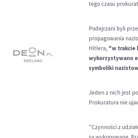
tego czasu prokurat
Podejrzani byli prz
propagowania nazis
Hitlera,
"w trakcie
wykorzystywano em
symboliki nazistow
Jeden z nich jest p
Prokuratura nie ujaw
"Czynności z udział
są wykonywane. P