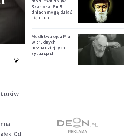
h
modlitwa do św.
Szarbela. Po 9
dniach mogą dziać
się cuda
Modlitwa ojca Pio
w trudnych i
beznadziejnych
sytuacjach
atorów
anna
iałek. Od