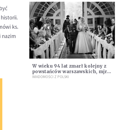
 być
istorii.
mówi ks.
i nazim
W wieku 94 lat zmarł kolejny z
powstańców warszawskich, mjr
Bronisław Karwowski
WIADOMOŚCI Z POLSKI