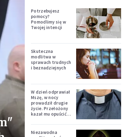
Potrzebujesz
pomocy?
Pomodlimy się w
Twojej intencji
Skuteczna
modlitwa w
sprawach trudnych
i beznadziejnych
W dzień odprawiał
Mszę, w nocy
prowadził drugie
życie. Przełożony
kazał mu opuścić
ym"
zakon
Niezawodna