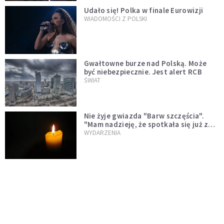
Udało się! Polka w finale Eurowizji
WIADOMOŚCI Z POLSKI
Gwałtowne burze nad Polską. Może
być niebezpiecznie. Jest alert RCB
ŚWIAT
Nie żyje gwiazda "Barw szczęścia".
"Mam nadzieję, że spotkała się już z
Bogiem, którego tak bardzo kochała"
WYDARZENIA