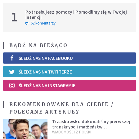
1
Potrzebujesz pomocy? Pomodlimy się w Twojej
intencji
62 komentarzy
BĄDŹ NA BIEŻĄCO
ŚLEDŹ NAS NA FACEBOOKU
ŚLEDŹ NAS NA TWITTERZE
ŚLEDŹ NAS NA INSTAGRAMIE
REKOMENDOWANE DLA CIEBIE /
POLECANE ARTYKUŁY
Trzaskowski: dokonaliśmy pierwszej
transkrypcji małżeństw
jednopłciowych. “Tak jak
WIADOMOŚCI Z POLSKI
zapowiadałem, bez zwłoki,