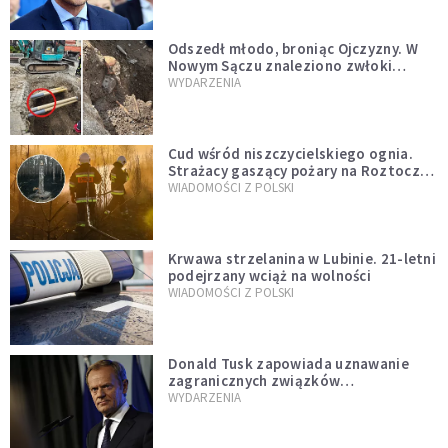
natychmiast”
Odszedł młodo, broniąc Ojczyzny. W
Nowym Sączu znaleziono zwłoki
mężczyzny z czasów potopu
WYDARZENIA
szwedzkiego
Cud wśród niszczycielskiego ognia.
Strażacy gaszący pożary na Roztoczu
opublikowali niezwykłe zdjęcie
WIADOMOŚCI Z POLSKI
Krwawa strzelanina w Lubinie. 21-letni
podejrzany wciąż na wolności
WIADOMOŚCI Z POLSKI
Donald Tusk zapowiada uznawanie
zagranicznych związków
jednopłciowych. "Państwo oblało ten
WYDARZENIA
test"