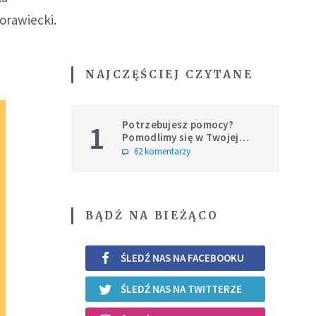
orawiecki.
NAJCZĘŚCIEJ CZYTANE
Potrzebujesz pomocy?
1
Pomodlimy się w Twojej
intencji
62 komentarzy
BĄDŹ NA BIEŻĄCO
ŚLEDŹ NAS NA FACEBOOKU
ŚLEDŹ NAS NA TWITTERZE