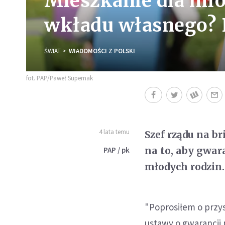
Mieszkanie dla mł
wkładu własnego? 
ŚWIAT
WIADOMOŚCI Z POLSKI
fot. PAP/Paweł Supernak
4 lata temu
Szef rządu na b
na to, aby gwa
PAP / pk
młodych rodzin.
"Poprosiłem o przys
ustawy o gwarancji