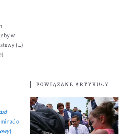
m
 żeby w
tawy (...)
ał
POWIĄZANE ARTYKUŁY
ciąż
ominać o
howy
)