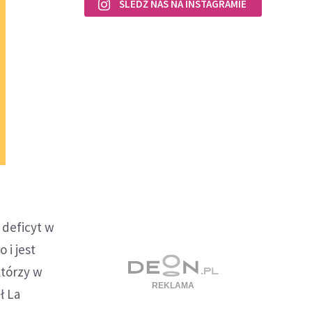
ŚLEDŹ NAS NA INSTAGRAMIE
deficyt w
 i jest
którzy w
ł La