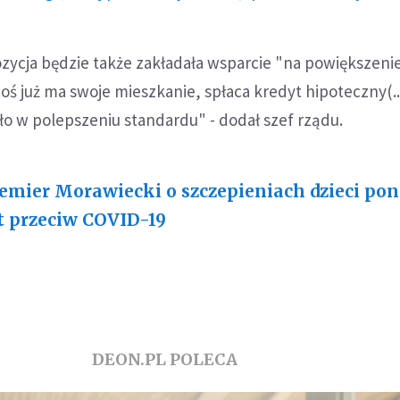
zycja będzie także zakładała wsparcie "na powiększeni
toś już ma swoje mieszkanie, spłaca kredyt hipoteczny(...
o w polepszeniu standardu" - dodał szef rządu.
emier Morawiecki o szczepieniach dzieci poni
t przeciw COVID-19
DEON.PL POLECA