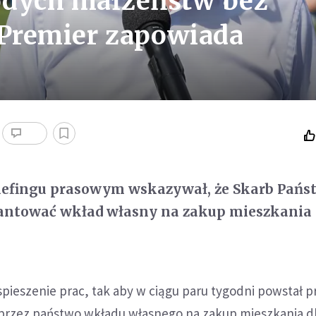
odych małżeństw bez
Premier zapowiada
riefingu prasowym wskazywał, że Skarb Pańs
rantować wkład własny na zakup mieszkania 
pieszenie prac, tak aby w ciągu paru tygodni powstał p
 przez państwo wkładu własnego na zakup mieszkania d