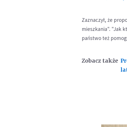
Zaznaczył, że propo
mieszkania". "Jak k
państwo też pomogł
Zobacz także
Pr
la