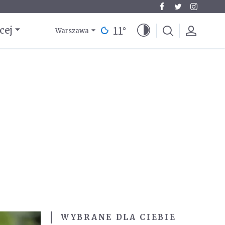
11
°
cej
Warszawa
WYBRANE DLA CIEBIE