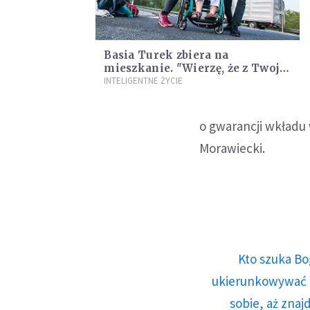
Basia Turek zbiera na
mieszkanie. "Wierzę, że z Twoją
pomocą wszystko się uda"
INTELIGENTNE ŻYCIE
o gwarancji wkładu 
Morawiecki.
Kto szuka Bo
ukierunkowywać n
sobie, aż znaj