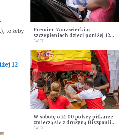
e
Premier Morawiecki o
), to żeby
szczepieniach dzieci poniżej 12
lat przeciw COVID-19
ŚWIAT
żej 12
W sobotę o 21:00 polscy piłkarze
zmierzą się z drużyną Hiszpanii.
Premier: trzymamy kciuki
ŚWIAT