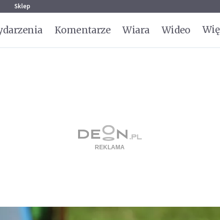
g
Sklep
Wię
darzenia
Komentarze
Wiara
Wideo