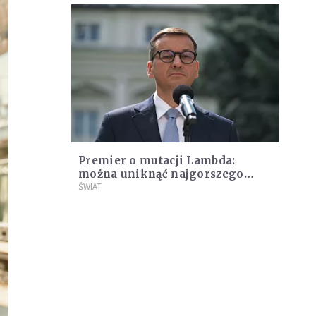
Premier o mutacji Lambda:
można uniknąć najgorszego
scenariusza
ŚWIAT