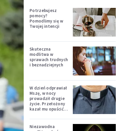
Potrzebujesz
pomocy?
Pomodlimy się w
Twojej intencji
Skuteczna
modlitwa w
sprawach trudnych
i beznadziejnych
W dzień odprawiał
Mszę, w nocy
prowadził drugie
życie. Przełożony
kazał mu opuścić
zakon
Niezawodna