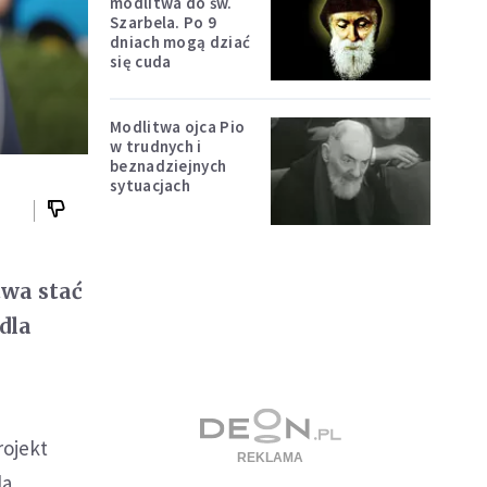
modlitwa do św.
Szarbela. Po 9
dniach mogą dziać
się cuda
Modlitwa ojca Pio
w trudnych i
beznadziejnych
sytuacjach
twa stać
dla
rojekt
la