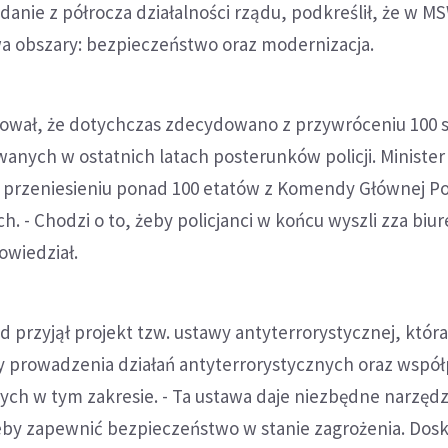
anie z półrocza działalności rządu, podkreślił, że w M
wa obszary: bezpieczeństwo oraz modernizacja.
ował, że dotychczas zdecydowano z przywróceniu 100 
anych w ostatnich latach posterunków policji. Minister
 przeniesieniu ponad 100 etatów z Komendy Głównej Pol
. - Chodzi o to, żeby policjanci w końcu wyszli zza biur
powiedział.
d przyjął projekt tzw. ustawy antyterrorystycznej, któr
dy prowadzenia działań antyterrorystycznych oraz wspó
ych w tym zakresie. - Ta ustawa daje niezbędne narzędz
eby zapewnić bezpieczeństwo w stanie zagrożenia. Dos