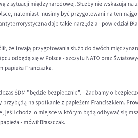
ę z sytuacji międzynarodowej. Służby nie wskazują na 
olsce, natomiast musimy być przygotowani na ten najgo
antyterrorystyczna daje takie narzędzia - powiedział Bła
lił, że trwają przygotowania służb do dwóch międzyn
lipcu odbędą się w Polsce - szczytu NATO oraz Światowy
m papieża Franciszka.
odczas ŚDM "będzie bezpiecznie". - Zadbamy o bezpiec
y przybędą na spotkanie z papieżem Franciszkiem. Pr
, jeśli chodzi o miejsce w którym będą odbywać się ms
apieża - mówił Błaszczak.