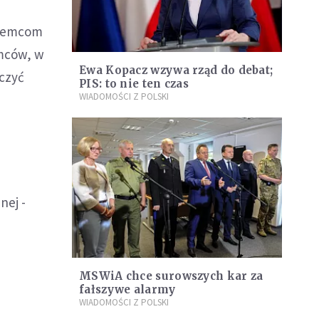
ziemcom
emców, w
Ewa Kopacz wzywa rząd do debat;
czyć
PIS: to nie ten czas
WIADOMOŚCI Z POLSKI
nej -
m
MSWiA chce surowszych kar za
fałszywe alarmy
WIADOMOŚCI Z POLSKI