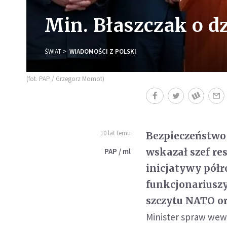
Min. Błaszczak o 
ŚWIAT
WIADOMOŚCI Z POLSKI
(fot. PAP / Grzegorz Momot)
10 lat temu
Bezpieczeństwo 
wskazał szef re
PAP / ml
inicjatywy półr
funkcjonariuszy
szczytu NATO o
Minister spraw wewn