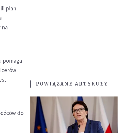
li plan
e
y na
na pomaga
ficerów
est
POWIĄZANE ARTYKUŁY
hodźców do