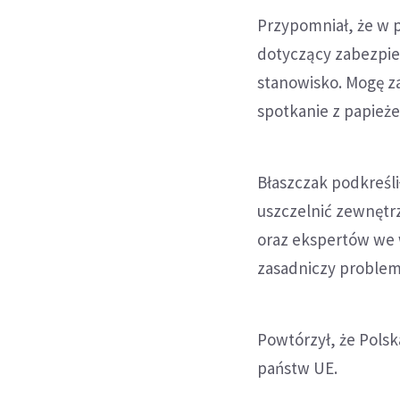
Przypomniał, że w p
dotyczący zabezpiec
stanowisko. Mogę z
spotkanie z papież
Błaszczak podkreśl
uszczelnić zewnętrz
oraz ekspertów we w
zasadniczy problem 
Powtórzył, że Polsk
państw UE.