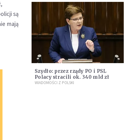
,
licji są
nie mają
Szydło: przez rządy PO i PSL
Polacy stracili ok. 340 mld zł
WIADOMOŚCI Z POLSKI