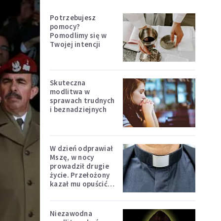
Potrzebujesz
pomocy?
Pomodlimy się w
Twojej intencji
Skuteczna
modlitwa w
sprawach trudnych
i beznadziejnych
W dzień odprawiał
Mszę, w nocy
prowadził drugie
życie. Przełożony
kazał mu opuścić
zakon
Niezawodna