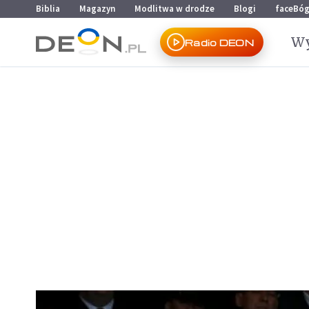
Przejdź do menu głównego
Przejdź do treści
Biblia
Magazyn
Modlitwa w drodze
Blogi
faceBó
Wy
Radio DEON