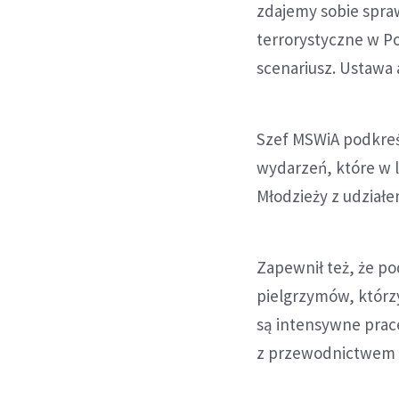
zdajemy sobie spraw
terrorystyczne w P
scenariusz. Ustawa 
Szef MSWiA podkreś
wydarzeń, które w 
Młodzieży z udziałe
Zapewnił też, że p
pielgrzymów, którz
są intensywne prace
z przewodnictwem p