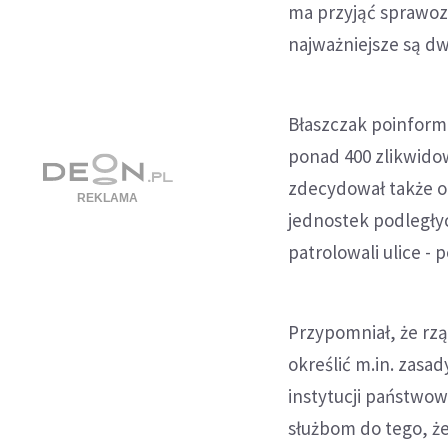
ma przyjąć sprawozd
najważniejsze są d
Błaszczak poinform
ponad 400 zlikwidow
zdecydował także o
jednostek podległych
patrolowali ulice - 
Przypomniał, że rzą
określić m.in. zasa
instytucji państwow
służbom do tego, ż