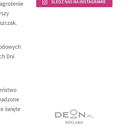
ŚLEDŹ NAS NA INSTAGRAMIE
zagrożenie
rszy
szczak.
arodowych
ch Dni
zeństwo
owadzone
ze święte