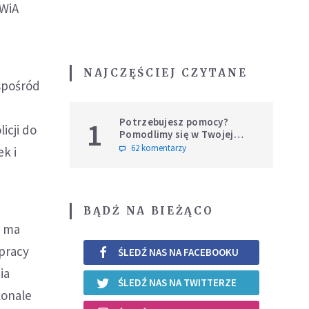
SWiA
NAJCZĘŚCIEJ CZYTANE
spośród
Potrzebujesz pomocy?
1
icji do
Pomodlimy się w Twojej
intencji
62 komentarzy
ek i
BĄDŹ NA BIEŻĄCO
a ma
łpracy
ŚLEDŹ NAS NA FACEBOOKU
ia
ŚLEDŹ NAS NA TWITTERZE
konale