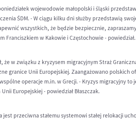
oniedziałek wojewodowie małopolski i śląski przedstawi
zenia ŚDM. - W ciągu kilku dni służby przedstawią swoj
apewnić wszystkich, że będzie bezpiecznie, zapraszam
em Franciszkiem w Kakowie i Częstochowie - powiedział.
ił, że w związku z kryzysem migracyjnym Straż Granicz
ne granice Unii Europejskiej. Zaangażowano polskich o
spólne operacje m.in. w Grecji. - Kryzys migracyjny to j
Unii Europejskiej - powiedział Błaszczak.
a jest przeciwna stałemu systemowi stałej relokacji uc