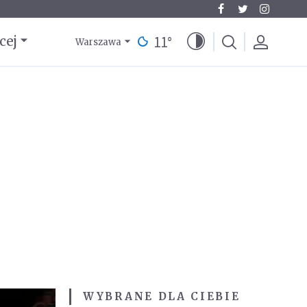
11
°
cej
Warszawa
WYBRANE DLA CIEBIE