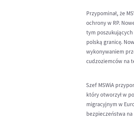
Przypominał, że M
ochrony w RP. Nowe
tym poszukujących 
polską granicę. No
wykonywaniem przez
cudzoziemców na te
Szef MSWiA przypom
który otworzył w po
migracyjnym w Euro
bezpieczeństwa na g