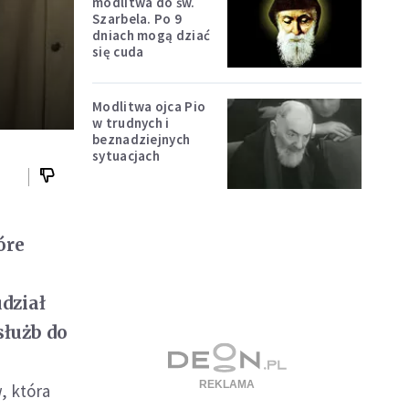
modlitwa do św.
Szarbela. Po 9
dniach mogą dziać
się cuda
Modlitwa ojca Pio
w trudnych i
beznadziejnych
sytuacjach
óre
dział
służb do
, która