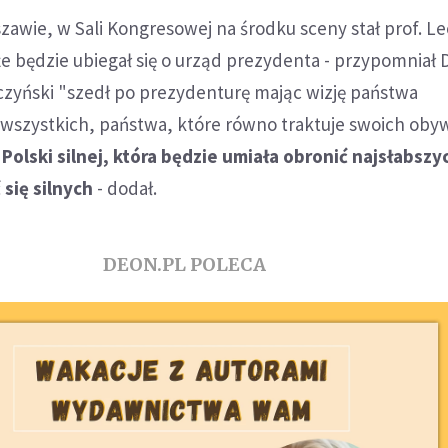
szawie, w Sali Kongresowej na środku sceny stał prof. L
 że będzie ubiegał się o urząd prezydenta - przypomniał 
czyński "szedł po prezydenturę mając wizję państwa
wszystkich, państwa, które równo traktuje swoich obywa
Polski silnej, która będzie umiała obronić najsłabszyc
 się silnych
- dodał.
DEON.PL POLECA