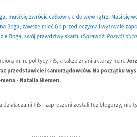
ga, musi się zwrócić całkowicie do wewnątrz. Musi się w
a Boga, zawsze mieć Go przed oczyma i wytrwale zap
dzie Boga, swój prawdziwy skarb. (Sprawdź:
Rozwój duc
iorą m.in. politycy PiS, a także znani aktorzy m.in.
Jerz
raz przedstawiciel samorządowców. Na początku wys
emena - Natalia Niemen.
działaczami PiS - zaproszeni zostali też blogerzy, nie ty