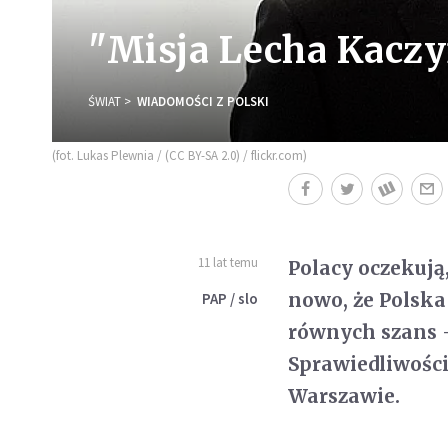
"Misja Lecha Kaczy
ŚWIAT
WIADOMOŚCI Z POLSKI
(fot. Lukas Plewnia / (CC BY-SA 2.0) / flickr.com)
11 lat temu
Polacy oczekują
nowo, że Polska
PAP / slo
równych szans 
Sprawiedliwości
Warszawie.