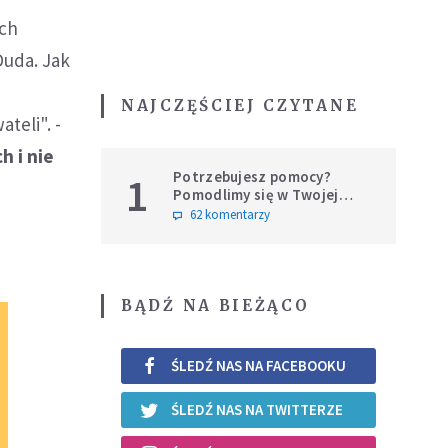
ech
Duda. Jak
NAJCZĘŚCIEJ CZYTANE
teli". -
h i nie
Potrzebujesz pomocy?
1
Pomodlimy się w Twojej
intencji
62 komentarzy
BĄDŹ NA BIEŻĄCO
ŚLEDŹ NAS NA FACEBOOKU
ŚLEDŹ NAS NA TWITTERZE