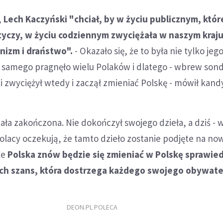
,
Lech Kaczyński "chciał, by w życiu publicznym, któr
tyczy, w życiu codziennym zwyciężała w naszym kraj
ynizm i draństwo".
- Okazało się, że to była nie tylko jego
o samego pragnęło wielu Polaków i dlatego - wbrew son
i zwyciężył wtedy i zaczął zmieniać Polskę - mówił kand
tała zakończona. Nie dokończył swojego dzieła, a dziś - 
 Polacy oczekują, że tamto dzieło zostanie podjęte na no
Że
Polska znów będzie się zmieniać w Polskę sprawied
ych szans, która dostrzega każdego swojego obywate
DEON.PL POLECA