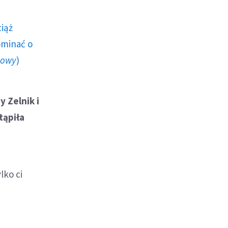
ciąż
ominać o
howy
)
y Zelnik i
tąpiła
lko ci