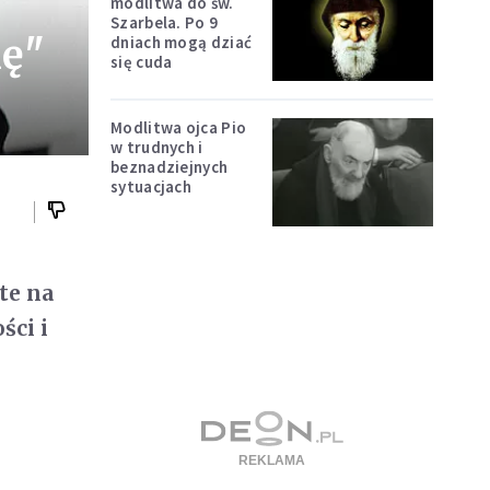
modlitwa do św.
Szarbela. Po 9
ię"
dniach mogą dziać
się cuda
Modlitwa ojca Pio
w trudnych i
beznadziejnych
sytuacjach
te na
ści i