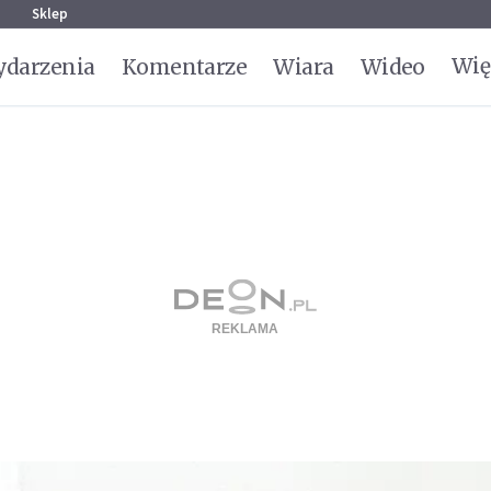
g
Sklep
Wię
darzenia
Komentarze
Wiara
Wideo