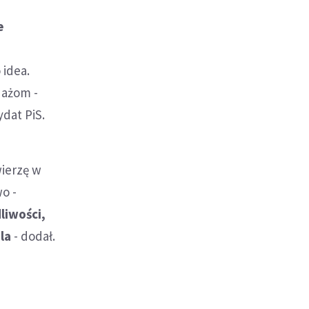
e
u
 idea.
dażom -
ydat PiS.
wierzę w
wo -
liwości,
la
- dodał.