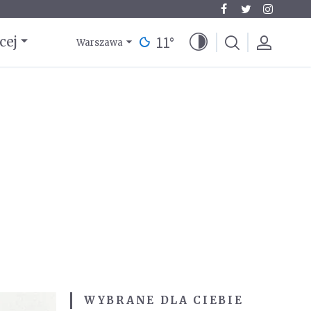
11
°
cej
Warszawa
WYBRANE DLA CIEBIE