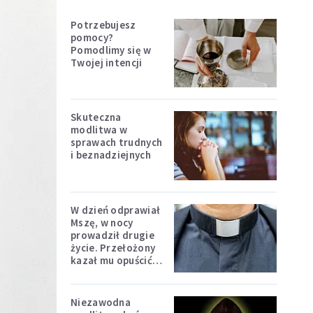
Potrzebujesz
pomocy?
Pomodlimy się w
Twojej intencji
Skuteczna
modlitwa w
sprawach trudnych
i beznadziejnych
W dzień odprawiał
Mszę, w nocy
prowadził drugie
życie. Przełożony
kazał mu opuścić
zakon
Niezawodna