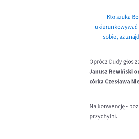
Kto szuka Bo
ukierunkowywać n
sobie, aż znaj
Oprócz Dudy głos zab
Janusz Rewiński o
córka Czesława Ni
Na konwencję - poza 
przychylni.